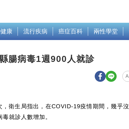
出健康
流行疾病
癌症百科
兩性學堂
縣腸病毒1週900人就診
A
，衛生局指出，在COVID-19疫情期間，幾乎
病毒就診人數增加。