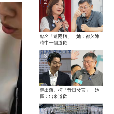
點名「這兩柯」 她：都欠陳
時中一個道歉
翻出蔣、柯「昔日發言」 她
轟：出來道歉