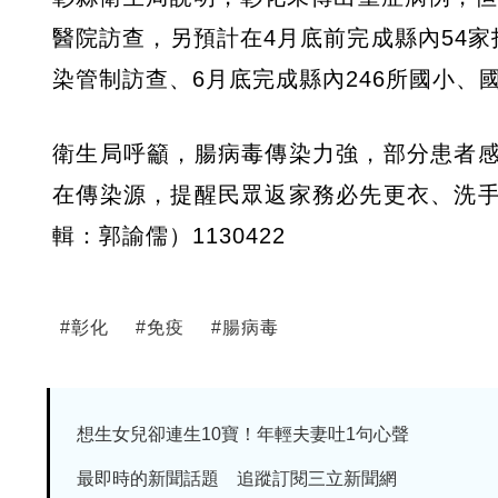
醫院訪查，另預計在4月底前完成縣內54
染管制訪查、6月底完成縣內246所國小
衛生局呼籲，腸病毒傳染力強，部分患者
在傳染源，提醒民眾返家務必先更衣、洗
輯：郭諭儒）1130422
#
彰化
#
免疫
#
腸病毒
想生女兒卻連生10寶！年輕夫妻吐1句心聲
最即時的新聞話題 追蹤訂閱三立新聞網