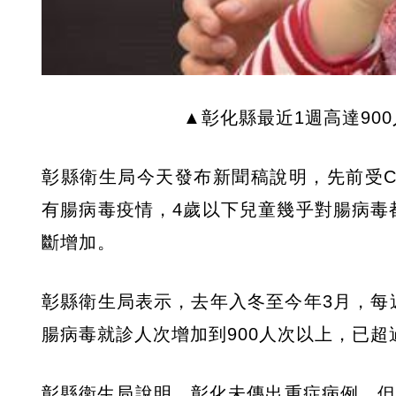
▲彰化縣最近1週高達90
彰縣衛生局今天發布新聞稿說明，先前受COV
有腸病毒疫情，4歲以下兒童幾乎對腸病毒
斷增加。
彰縣衛生局表示，去年入冬至今年3月，每週
腸病毒就診人次增加到900人次以上，已超
彰縣衛生局說明，彰化未傳出重症病例，但