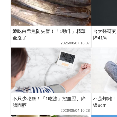
嬤吃白帶魚防失智！「1動作」精華
台大醫研究
全沒了
降41%
2026/08/07 10:07
不只少吃鹽！「1吃法」控血壓、降
不是炸雞！
膽固醇
矮8cm
2026/08/04 10:28