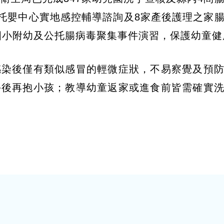
家托嬰中心實地感控輔導諮詢及8家產後護理之家
、國小附幼及公托腸病毒聚集事件演習，保護幼童
感染後僅有類似感冒的輕微症狀，不易察覺及預
手後再抱小孩；教導幼童返家或進食前皆需確實