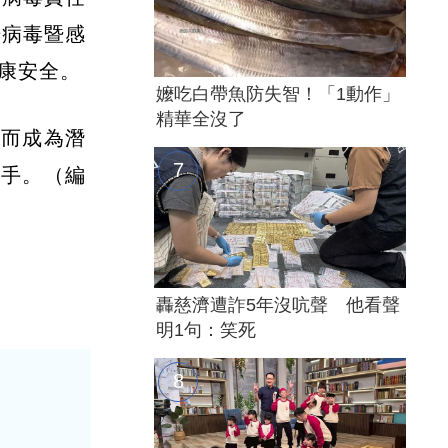
腸病毒暨感
健康安全。
嬤吃白帶魚防失智！「1動作」
精華全沒了
防而成為潛
洗手。（編
轟慈濟遭詐5年沒吭聲 他看聲
明1句：笑死