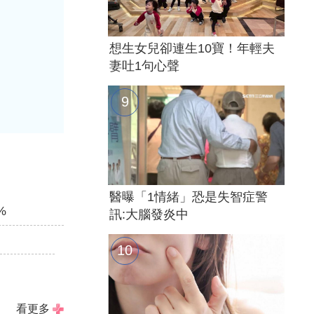
想生女兒卻連生10寶！年輕夫
妻吐1句心聲
醫曝「1情緒」恐是失智症警
%
訊:大腦發炎中
看更多