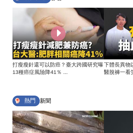
打瘦瘦針還可以防癌？臺大跨國研究曝
下體長異物
13種癌症風險降41％ ...
醫脫褲一看笑
熱門
新聞