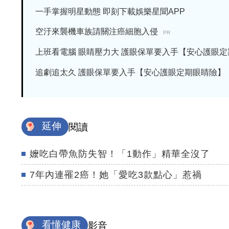
一手掌握明星動態 即刻下載娛樂星聞APP
空汙來襲機車族請關注癌細胞入侵
PR
上班看電腦 眼睛壓力大 護眼保單要入手【安心護眼定期眼
追劇追太久 護眼保單要入手【安心護眼定期眼睛險】
延伸
閱讀
嬤吃白帶魚防失智！「1動作」精華全沒了
7年內連罹2癌！她「愛吃3款點心」惹禍
看懂健康
影音