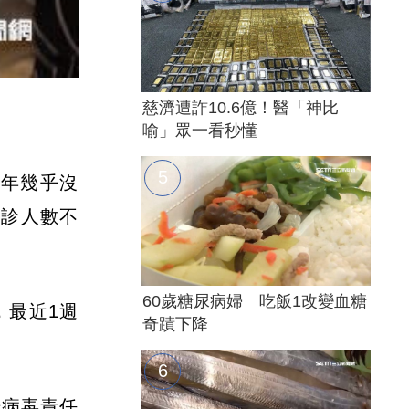
慈濟遭詐10.6億！醫「神比
喻」眾一看秒懂
3年幾乎沒
就診人數不
60歲糖尿病婦 吃飯1改變血糖
，最近1週
奇蹟下降
腸病毒責任