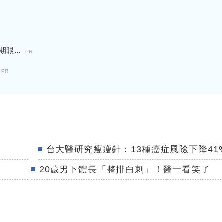
...
PR
PR
台大醫研究瘦瘦針：13種癌症風險下降41
20歲男下體長「整排白刺」！醫一看笑了