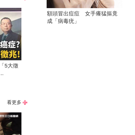
額頭冒出痘痘 女手癢猛摳竟
成「病毒疣」
「5大徵
.
看更多