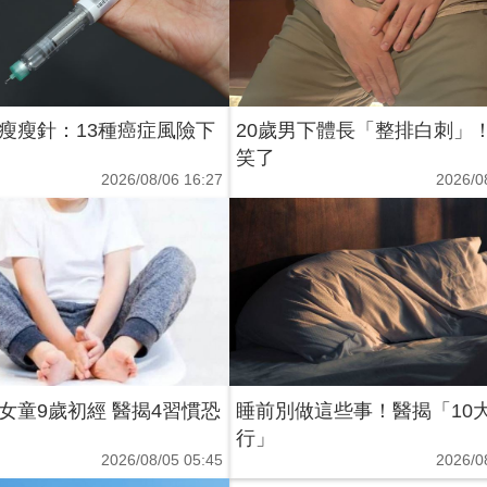
瘦瘦針：13種癌症風險下
20歲男下體長「整排白刺」
笑了
2026/08/06 16:27
2026/0
女童9歲初經 醫揭4習慣恐
睡前別做這些事！醫揭「10
行」
2026/08/05 05:45
2026/0