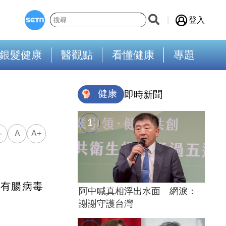
登入
銀髮健康
醫觀點
看懂健康
專題
健康
即時新聞
-
A
A+
沒有腸病毒
阿中喊真相浮出水面 網淚：
謝謝守護台灣