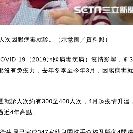
0人次因腸病毒就診。（示意圖／資料照）
ID-19（2019冠狀病毒疾病）疫情影響，前
都沒有免疫力，去年冬季至今年3月，因腸病毒
就診人次約有300至400人次，4月起疫情升溫
過近4年高點。
衛生局已完成347家幼兒園洗手查核及縣內4間