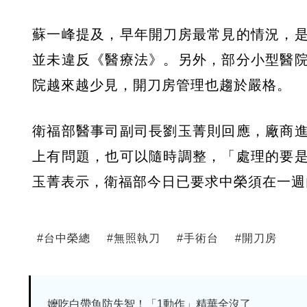
蘇一峰提及，早年開刀房最常見的情況，
並未違反《醫療法》。另外，部分小型醫
院越來越少見，開刀房管理也趨於嚴格。
衛福部醫事司副司長劉玉菁則回應，廠商
上有問題，也可以隨時調整，「處理的要
玉菁表示，衛福部今日已要求中榮須在一週
#
台中榮總
#
無照執刀
#
手術台
#
開刀房
嬤吃白帶魚防失智！「1動作」精華全沒了