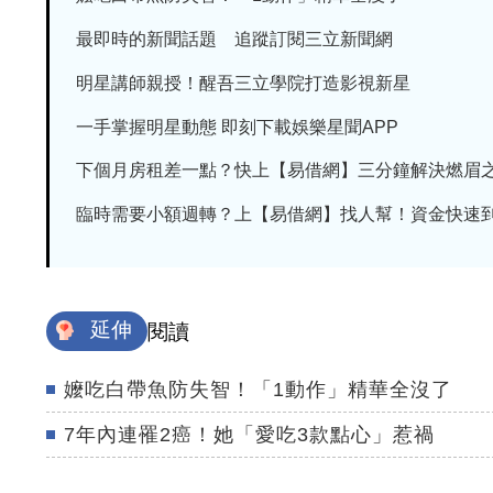
最即時的新聞話題 追蹤訂閱三立新聞網
明星講師親授！醒吾三立學院打造影視新星
一手掌握明星動態 即刻下載娛樂星聞APP
下個月房租差一點？快上【易借網】三分鐘解決燃眉
臨時需要小額週轉？上【易借網】找人幫！資金快速
延伸
閱讀
嬤吃白帶魚防失智！「1動作」精華全沒了
7年內連罹2癌！她「愛吃3款點心」惹禍