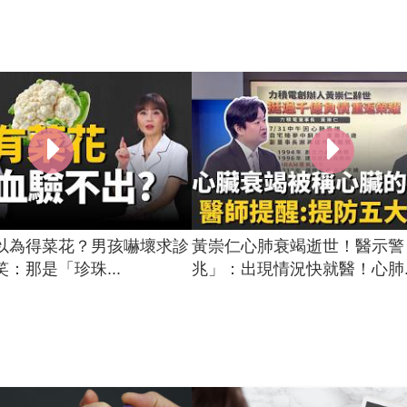
以為得菜花？男孩嚇壞求診
黃崇仁心肺衰竭逝世！醫示警
：那是「珍珠...
兆」：出現情況快就醫！心肺..