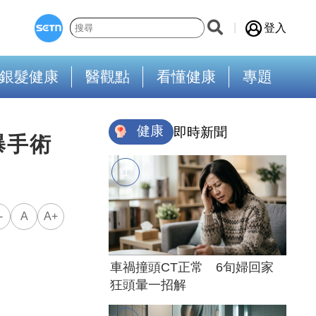
登入
銀髮健康
醫觀點
看懂健康
專題
健康
即時新聞
曝手術
-
A
A+
車禍撞頭CT正常 6旬婦回家
狂頭暈一招解