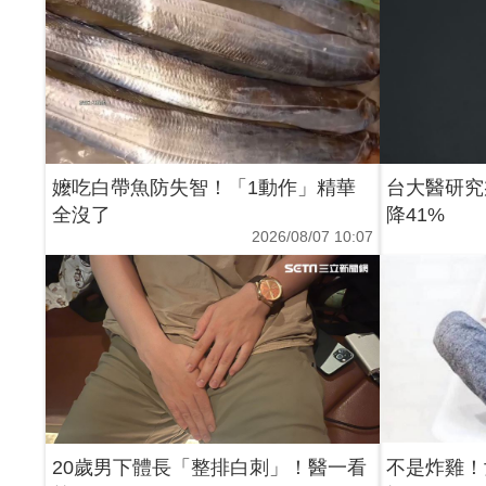
嬤吃白帶魚防失智！「1動作」精華
台大醫研究
全沒了
降41%
2026/08/07 10:07
20歲男下體長「整排白刺」！醫一看
不是炸雞！