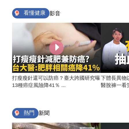
看懂健康
影音
打瘦瘦針還可以防癌？臺大跨國研究曝
下體長異物
13種癌症風險降41％ ...
醫脫褲一看笑
熱門
新聞