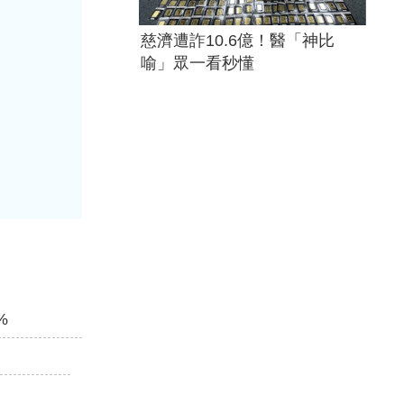
慈濟遭詐10.6億！醫「神比
喻」眾一看秒懂
%