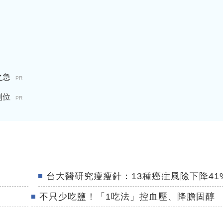
之急
PR
到位
PR
台大醫研究瘦瘦針：13種癌症風險下降41
不只少吃鹽！「1吃法」控血壓、降膽固醇