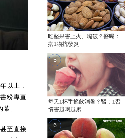
吃堅果害上火、嘴破？醫曝：
搭1物抗發炎
3年以上，
臉書粉專直
每天1杯手搖飲消暑？醫：1習
內幕。
慣害越喝越累
，甚至直接