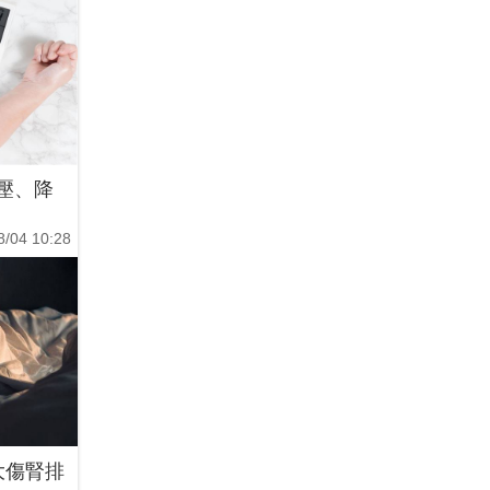
壓、降
8/04 10:28
大傷腎排