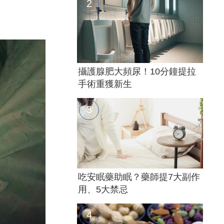
攝護腺肥大頻尿！10分鐘提拉
手術重獲新生
吃安眠藥助眠？藥師提7大副作
用、5大禁忌