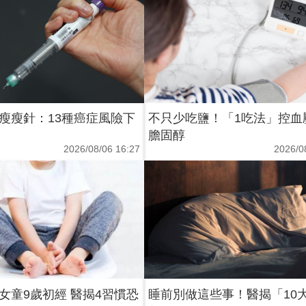
瘦瘦針：13種癌症風險下
不只少吃鹽！「1吃法」控血
膽固醇
2026/08/06 16:27
2026/0
女童9歲初經 醫揭4習慣恐
睡前別做這些事！醫揭「10