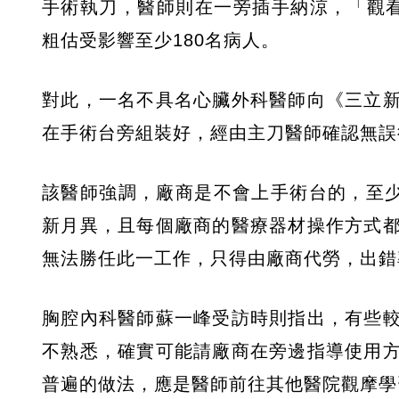
手術執刀，醫師則在一旁插手納涼，「觀
粗估受影響至少180名病人。
對此，一名不具名心臟外科醫師向《三立
在手術台旁組裝好，經由主刀醫師確認無誤
該醫師強調，廠商是不會上手術台的，至少心
新月異，且每個廠商的醫療器材操作方式
無法勝任此一工作，只得由廠商代勞，出錯
胸腔內科醫師蘇一峰受訪時則指出，有些
不熟悉，確實可能請廠商在旁邊指導使用
普遍的做法，應是醫師前往其他醫院觀摩學