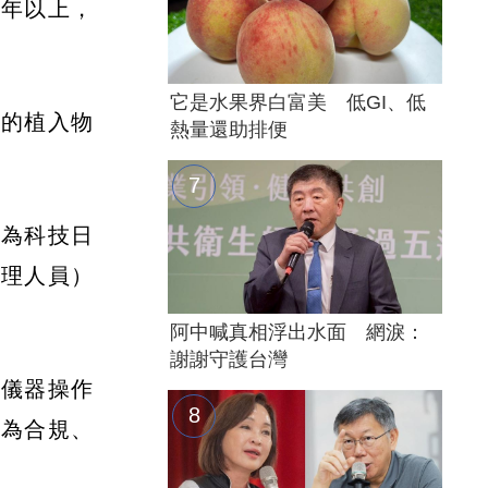
3年以上，
它是水果界白富美 低GI、低
們的植入物
熱量還助排便
因為科技日
護理人員）
阿中喊真相浮出水面 網淚：
謝謝守護台灣
型儀器操作
較為合規、