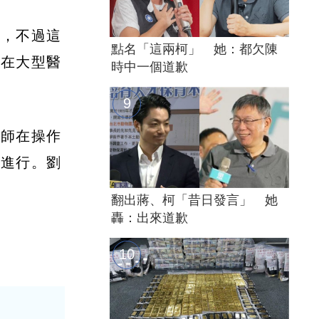
」，不過這
點名「這兩柯」 她：都欠陳
年在大型醫
時中一個道歉
醫師在操作
師進行。劉
翻出蔣、柯「昔日發言」 她
轟：出來道歉