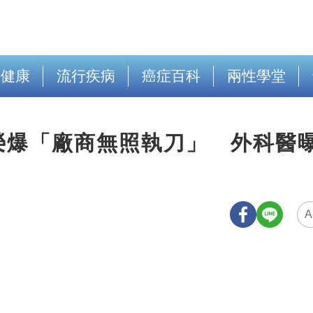
出健康
流行疾病
癌症百科
兩性學堂
榮爆「廠商無照執刀」 外科醫
A