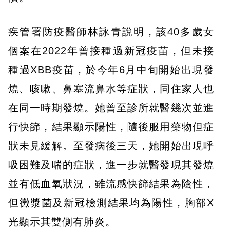
疾管署防疫醫師林詠青說明，該40多歲女
個案在2022年曾接種過新冠疫苗，但未接
種過XBB疫苗，於今年6月中旬開始出現發
燒、咳嗽、鼻塞流鼻水等症狀，同住家人也
在同一時期發燒。她曾至診所就醫幾次並進
行快篩，結果顯示陽性，隨後服用藥物但症
狀未見緩解。至發病後三天，她開始出現呼
吸困難及喘的症狀，進一步就醫發現其發燒
並有低血氧狀況，雖流感快篩結果為陰性，
但黴漿菌及新冠檢測結果均為陽性，胸部X
光顯示其雙側有肺炎。