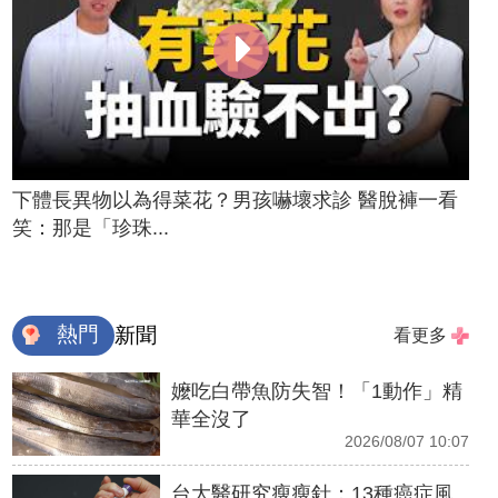
下體長異物以為得菜花？男孩嚇壞求診 醫脫褲一看
笑：那是「珍珠...
熱門
新聞
看更多
嬤吃白帶魚防失智！「1動作」精
華全沒了
2026/08/07 10:07
台大醫研究瘦瘦針：13種癌症風