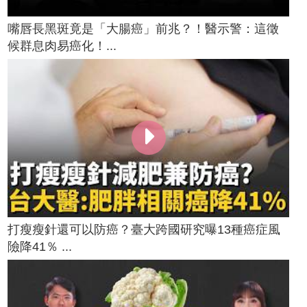
嘴唇長黑斑竟是「大腸癌」前兆？！醫示警：這徵
候群息肉易癌化！...
打瘦瘦針還可以防癌？臺大跨國研究曝13種癌症風
險降41％ ...