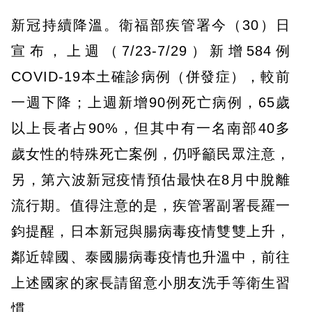
新冠持續降溫。衛福部疾管署今（30）日
宣布，上週（7/23-7/29）新增584例
COVID-19本土確診病例（併發症），較前
一週下降；上週新增90例死亡病例，65歲
以上長者占90%，但其中有一名南部40多
歲女性的特殊死亡案例，仍呼籲民眾注意，
另，第六波新冠疫情預估最快在8月中脫離
流行期。值得注意的是，疾管署副署長羅一
鈞提醒，日本新冠與腸病毒疫情雙雙上升，
鄰近韓國、泰國腸病毒疫情也升溫中，前往
上述國家的家長請留意小朋友洗手等衛生習
慣。