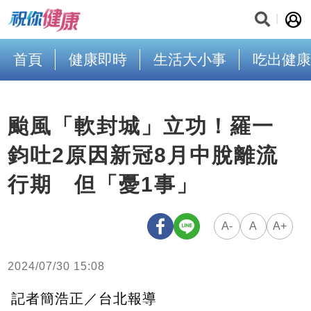
首頁
健康即時
生活大小事
吃出健康
颱風「軟封城」立功！羅一
鈞吐2原因新冠8月中脫離流
行期 但「憂1事」
A-
A
A+
2024/07/30 15:08
記者簡浩正／台北報導