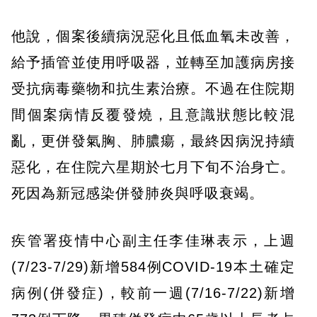
他說，個案後續病況惡化且低血氧未改善，
給予插管並使用呼吸器，並轉至加護病房接
受抗病毒藥物和抗生素治療。不過在住院期
間個案病情反覆發燒，且意識狀態比較混
亂，更併發氣胸、肺膿瘍，最終因病況持續
惡化，在住院六星期於七月下旬不治身亡。
死因為新冠感染併發肺炎與呼吸衰竭。
疾管署疫情中心副主任李佳琳表示，上週
(7/23-7/29)新增584例COVID-19本土確定
病例(併發症)，較前一週(7/16-7/22)新增