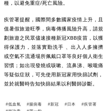
種，以避免重症/死亡風險。
疾管署提醒，國際間多數國家疫情上升，且
值暑假旅遊旺季，病毒傳播風險升高，請規
劃旅遊之民眾儘速接種新冠XBB疫苗，以獲
得保護力，並落實勤洗手 、出入人多擁擠
或空氣不流通場所佩戴口罩等良好個人衛生
習慣；如出現發燒或咳嗽、流鼻涕、喉嚨痛
等疑似症狀，可先使用新冠家用快篩試劑，
並於就醫時告知快篩結果以利醫師診斷。
#
低血氧
#
腸病毒
#
新冠
#
日本
#
疾管署