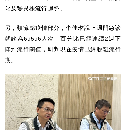
化及變異株流行趨勢。
另，類流感疫情部分，李佳琳說上週門急診
就診為69596人次，百分比已經連續2週下
降到流行閾值，研判現在疫情已經脫離流行
期。