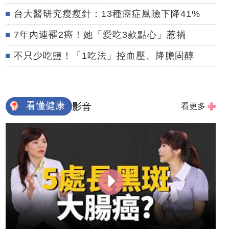
台大醫研究瘦瘦針：13種癌症風險下降41%
7年內連罹2癌！她「愛吃3款點心」惹禍
不只少吃鹽！「1吃法」控血壓、降膽固醇
看懂健康
影音
看更多