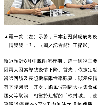
▲羅一鈞（左）示警，日本新冠與腸病毒疫
情雙雙上升。（圖／記者簡浩正攝影）
新冠預計8月中脫離流行期，羅一鈞說主要
因兩大因素導致疫情下降。首先，依據定點
醫師回饋及長照機構陽性率觀察，顯示疫情
有下降趨勢；其次，颱風假期間大型集會如
煙火等取消，相當於短暫的「軟封城」，使
呼吸道疾病在2至3天內無法大規模傳播，