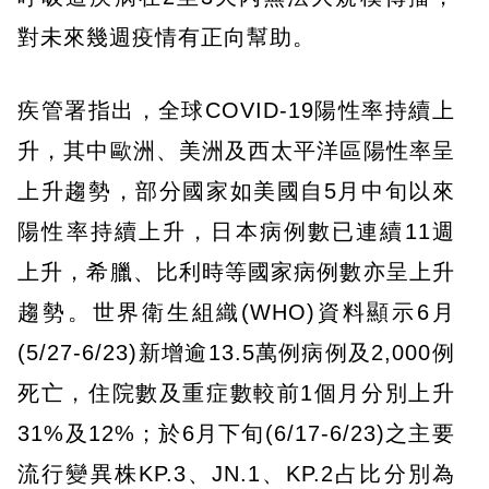
對未來幾週疫情有正向幫助。
疾管署指出，全球COVID-19陽性率持續上
升，其中歐洲、美洲及西太平洋區陽性率呈
上升趨勢，部分國家如美國自5月中旬以來
陽性率持續上升，日本病例數已連續11週
上升，希臘、比利時等國家病例數亦呈上升
趨勢。世界衛生組織(WHO)資料顯示6月
(5/27-6/23)新增逾13.5萬例病例及2,000例
死亡，住院數及重症數較前1個月分別上升
31%及12%；於6月下旬(6/17-6/23)之主要
流行變異株KP.3、JN.1、KP.2占比分別為