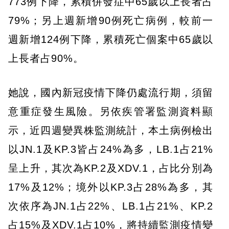
773例下降，累積併發症中65歲以上長者占
79%；另上週新增90例死亡病例，較前一
週新增124例下降，累積死亡個案中65歲以
上長者占90%。
她說，國內新冠疫情下降仍處流行期，須留
意重症發生風險。另依疾管署監測資料顯
示，近四週變異株監測統計，本土病例檢出
以JN.1及KP.3皆占24%為多，LB.1占21%
呈上升，其次為KP.2及XDV.1，占比分別為
17%及12%；境外以KP.3占28%為多，其
次依序為JN.1占22%、LB.1占21%、KP.2
占15%及XDV.1占10%，將持續監測疫情變