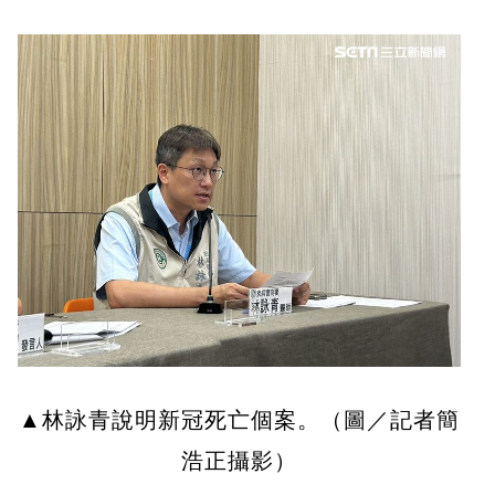
▲林詠青說明新冠死亡個案。（圖／記者簡
浩正攝影）