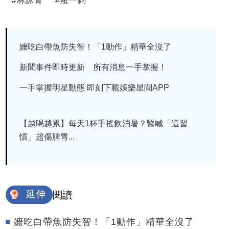
#
林詠青
#
羅一鈞
嬤吃白帶魚防失智！「1動作」精華全沒了
新聞事件即時更新 所有消息一手掌握！
一手掌握明星動態 即刻下載娛樂星聞APP
【越喝越累】每天1杯手搖飲消暑？醫喊「這習
慣」超傷脾胃...
延伸
閱讀
嬤吃白帶魚防失智！「1動作」精華全沒了