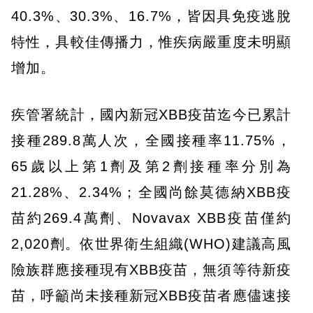
40.3%、30.3%、16.7%，皆因具免疫逃脫
特性，具較佳傳播力，惟疾病嚴重度未明顯
增加。
疾管署統計，國內新冠XBB疫苗迄今已累計
接種289.8萬人次，全國接種率11.75%，
65歲以上第1劑及第2劑接種率分別為
21.28%、2.34%；全國尚餘莫德納XBB疫
苗約269.4萬劑、Novavax XBB疫苗僅約
2,020劑。依世界衛生組織(WHO)建議高風
險族群應接種現有XBB疫苗，無須等待新疫
苗，呼籲尚未接種新冠XBB疫苗者應儘速接