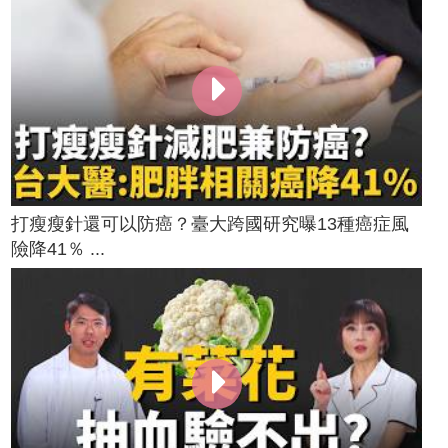
打瘦瘦針還可以防癌？臺大跨國研究曝13種癌症風
險降41％ ...