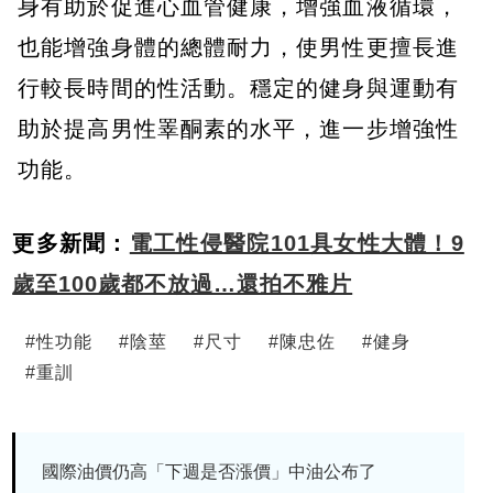
身有助於促進心血管健康，增強血液循環，
也能增強身體的總體耐力，使男性更擅長進
行較長時間的性活動。穩定的健身與運動有
助於提高男性睪酮素的水平，進一步增強性
功能。
更多新聞：
電工性侵醫院101具女性大體！9
歲至100歲都不放過…還拍不雅片
#
性功能
#
陰莖
#
尺寸
#
陳忠佐
#
健身
#
重訓
國際油價仍高「下週是否漲價」中油公布了