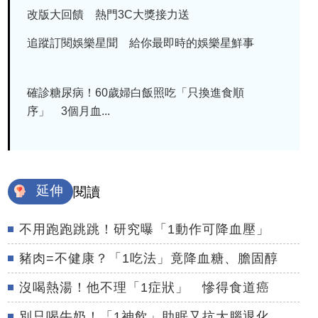
改版大回饋 熱門3C大獎接力送
追蹤訂閱娛樂星聞 給你最即時的娛樂星鮮事
確診糖尿病！60歲婦白飯照吃「只換進食順
序」 3個月血...
延伸
閱讀
不用跑跑跳跳！研究曝「1動作可降血壓」
豬肉=不健康？「1吃法」竟降血糖、膽固醇
沒喝熱湯！他不理「1症狀」 慘得食道癌
別只喝牛奶！「1神飲」助眠又抗大腦退化