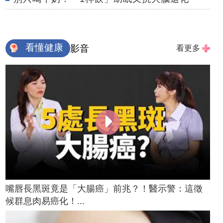
看懂健康
影音
看更多
嘴唇長黑斑竟是「大腸癌」前兆？！醫示警：這徵
候群息肉易癌化！...