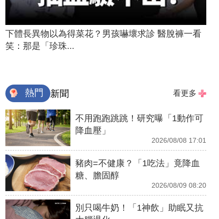
下體長異物以為得菜花？男孩嚇壞求診 醫脫褲一看
笑：那是「珍珠...
熱門
新聞
看更多
不用跑跑跳跳！研究曝「1動作可
降血壓」
2026/08/08 17:01
豬肉=不健康？「1吃法」竟降血
糖、膽固醇
2026/08/09 08:20
別只喝牛奶！「1神飲」助眠又抗