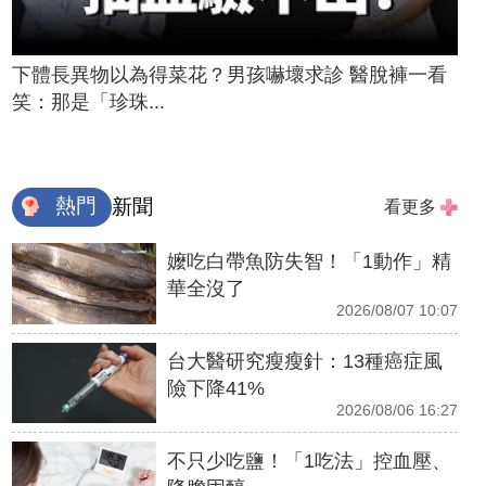
下體長異物以為得菜花？男孩嚇壞求診 醫脫褲一看
笑：那是「珍珠...
熱門
新聞
看更多
嬤吃白帶魚防失智！「1動作」精
華全沒了
2026/08/07 10:07
台大醫研究瘦瘦針：13種癌症風
險下降41%
2026/08/06 16:27
不只少吃鹽！「1吃法」控血壓、