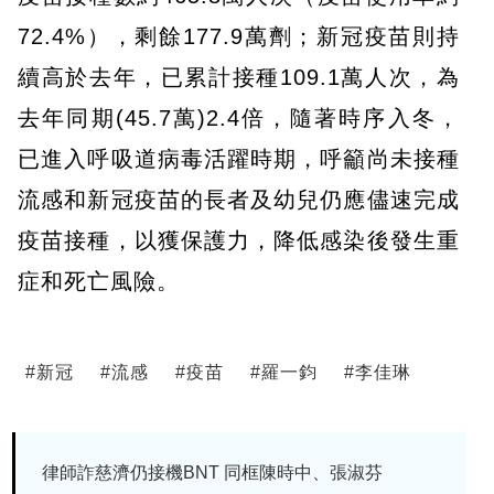
72.4%），剩餘177.9萬劑；新冠疫苗則持
續高於去年，已累計接種109.1萬人次，為
去年同期(45.7萬)2.4倍，隨著時序入冬，
已進入呼吸道病毒活躍時期，呼籲尚未接種
流感和新冠疫苗的長者及幼兒仍應儘速完成
疫苗接種，以獲保護力，降低感染後發生重
症和死亡風險。
#
新冠
#
流感
#
疫苗
#
羅一鈞
#
李佳琳
律師詐慈濟仍接機BNT 同框陳時中、張淑芬