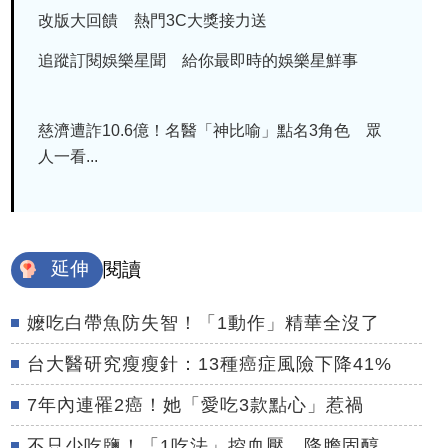
改版大回饋 熱門3C大獎接力送
追蹤訂閱娛樂星聞 給你最即時的娛樂星鮮事
慈濟遭詐10.6億！名醫「神比喻」點名3角色 眾
人一看...
延伸
閱讀
嬤吃白帶魚防失智！「1動作」精華全沒了
台大醫研究瘦瘦針：13種癌症風險下降41%
7年內連罹2癌！她「愛吃3款點心」惹禍
不只少吃鹽！「1吃法」控血壓、降膽固醇