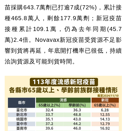
苗採購643.7萬劑已打逾7成(72%)，累計接
種465.8萬人，剩餘177.9萬劑；新冠疫苗
接種累計109.1萬，仍為去年同期(45.7
萬)2.4倍。Novavax新冠疫苗受貨源不足影
響到貨將再延，年底開打機率已很低，持續
洽詢貨源及可能到貨時間。