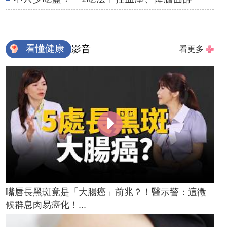
看懂健康
影音
看更多
嘴唇長黑斑竟是「大腸癌」前兆？！醫示警：這徵
候群息肉易癌化！...