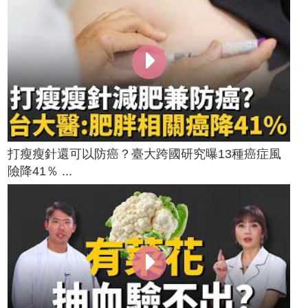
打瘦瘦針還可以防癌？臺大跨國研究曝13種癌症風
險降41％ ...