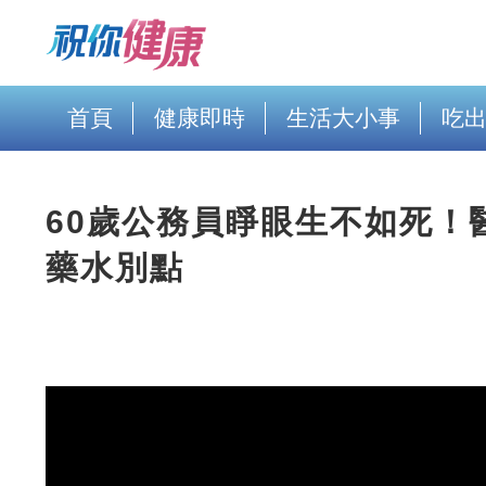
首頁
健康即時
生活大小事
吃
60歲公務員睜眼生不如死！
藥水別點