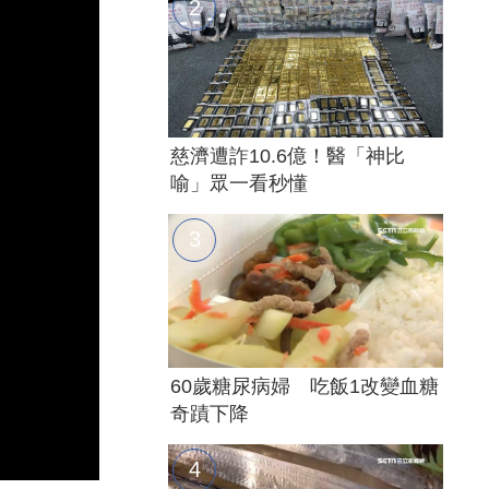
慈濟遭詐10.6億！醫「神比
喻」眾一看秒懂
60歲糖尿病婦 吃飯1改變血糖
奇蹟下降