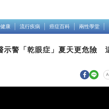
出健康
流行疾病
癌症百科
兩性學堂
醫示警「乾眼症」夏天更危險 
A