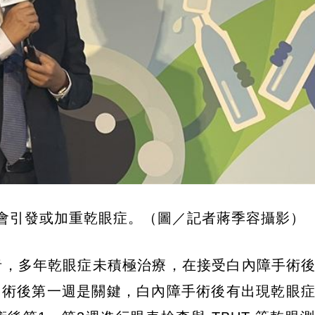
會引發或加重乾眼症。（圖／記者蔣季容攝影）
者，多年乾眼症未積極治療，在接受白內障手術
，術後第一週是關鍵，白內障手術後有出現乾眼