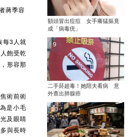
者蔣季容
額頭冒出痘痘 女手癢猛摳竟
成「病毒疣」
族每3人就
萬人飽受乾
症，形容那
。
二手菸超毒！她陪夫看病 意
外查出肺腺癌
聚焦術前術
為是小毛
畏光及眼睛
因多與長時