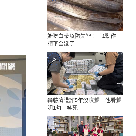
嬤吃白帶魚防失智！「1動作」
精華全沒了
轟慈濟遭詐5年沒吭聲 他看聲
明1句：笑死