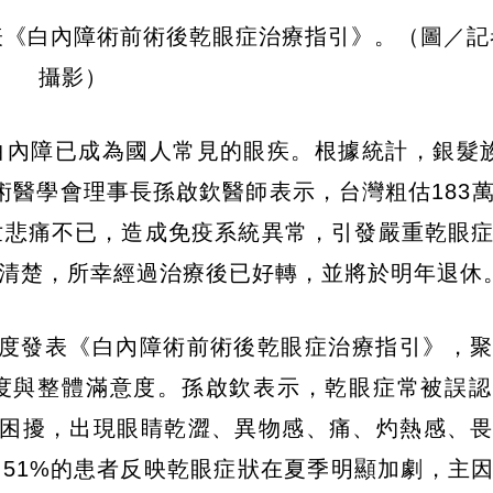
表《白內障術前術後乾眼症治療指引》。（圖／記
攝影）
白內障已成為國人常見的眼疾。根據統計，銀髮
術醫學會理事長孫啟欽醫師表示，台灣粗估183
世悲痛不已，造成免疫系統異常，引發嚴重乾眼
清楚，所幸經過治療後已好轉，並將於明年退休
首度發表《白內障術前術後乾眼症治療指引》，
度與整體滿意度。孫啟欽表示，乾眼症常被誤認
症困擾，出現眼睛乾澀、異物感、痛、灼熱感、
51%的患者反映乾眼症狀在夏季明顯加劇，主