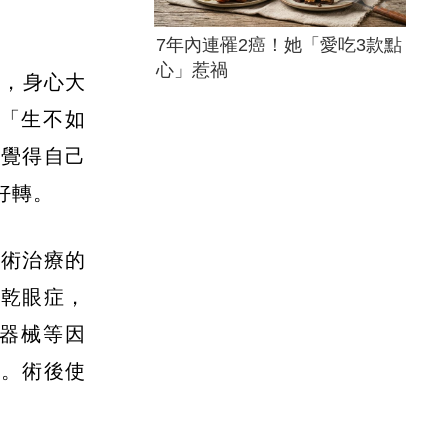
7年內連罹2癌！她「愛吃3款點
心」惹禍
後，身心大
「生不如
他覺得自己
好轉。
手術治療的
重乾眼症，
、器械等因
降。術後使