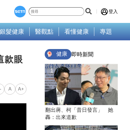
登入
銀髮健康
醫觀點
看懂健康
專題
健康
即時新聞
這款眼
-
A
A+
翻出蔣、柯「昔日發言」 她
轟：出來道歉