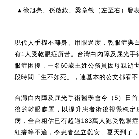
▲徐旭亮、孫啟欽、梁章敏（左至右）發
現代人手機不離身、用眼過度，乾眼症與
有1人受乾眼症所苦。台灣白內障及屈光手
眼症困擾，一名60歲王姓公務員因母親逝
段時間「生不如死」，連基本的公文都看不
台灣白內障及屈光手術醫學會今（5）日
後的乾眼處置，以提升患者術後視覺穩定
病，全台粗估已有超過183萬人飽受乾眼
紅癢等不適，令患者坐立難安。夏天到了，