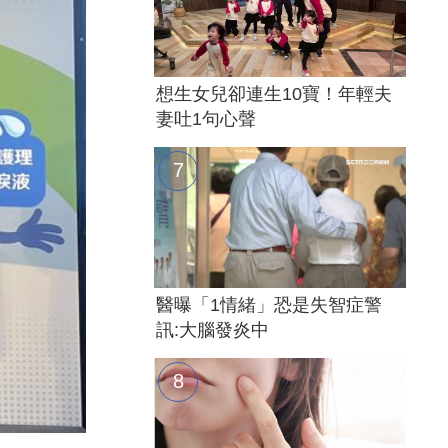
想生女兒卻連生10寶！年輕夫
妻吐1句心聲
醫曝「1情緒」恐是失智症警
訊:大腦發炎中