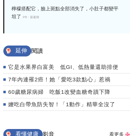
檸檬搭配它，臉上斑點全部消失了，小肚子都變平
坦了
PR・新素簡
延伸
閱讀
它是水果界白富美 低GI、低熱量還助排便
7年內連罹2癌！她「愛吃3款點心」惹禍
60歲糖尿病婦 吃飯1改變血糖奇蹟下降
嬤吃白帶魚防失智！「1動作」精華全沒了
看懂健康
影音
看更多