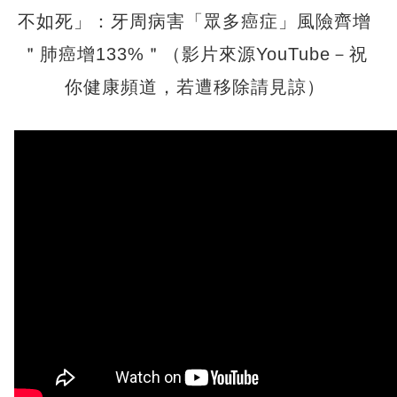
不如死」：牙周病害「眾多癌症」風險齊增
＂肺癌增133%＂（影片來源YouTube－祝
你健康頻道，若遭移除請見諒）