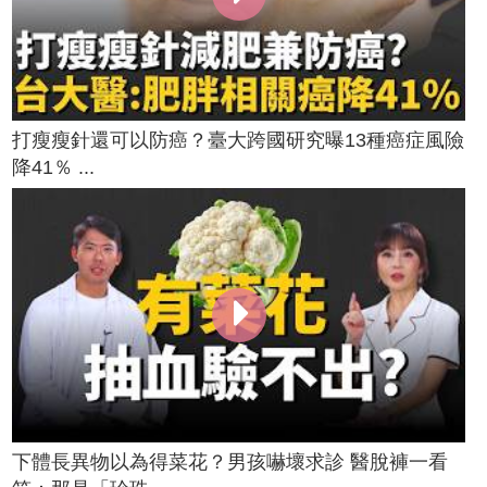
打瘦瘦針還可以防癌？臺大跨國研究曝13種癌症風險
降41％ ...
下體長異物以為得菜花？男孩嚇壞求診 醫脫褲一看