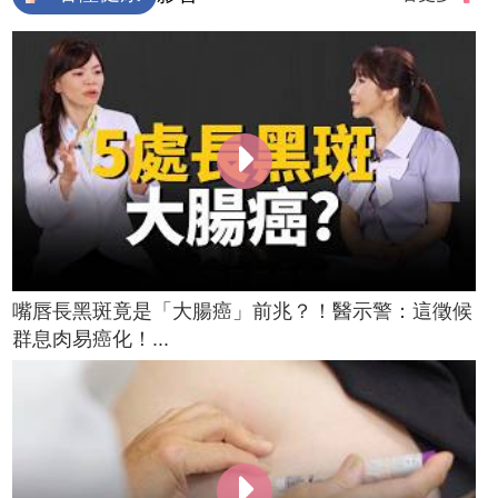
嘴唇長黑斑竟是「大腸癌」前兆？！醫示警：這徵候
群息肉易癌化！...