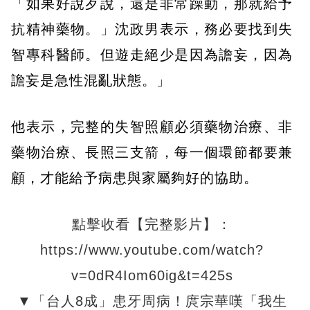
「如果好說歹說，還是非常躁動，那就給予
抗精神藥物。」沈政男表示，務必要找到失
智專科醫師。但遊走絕少是因為譫妄，因為
譫妄是急性混亂狀態。」
他表示，完整的失智照顧必須藥物治療、非
藥物治療、長照三支箭，每一個環節都要兼
顧，才能給予病患與家屬夠好的協助。
點擊收看【完整影片】：
https://www.youtube.com/watch?
v=0dR4Iom60ig&t=425s
▼「台人8成」患牙周病！庹宗華嘆「我生