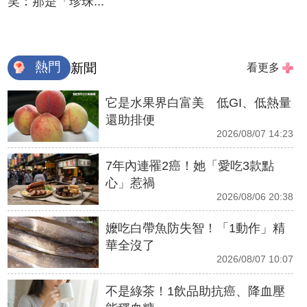
笑：那是「珍珠...
熱門
新聞
看更多
它是水果界白富美 低GI、低熱量
還助排便
2026/08/07 14:23
7年內連罹2癌！她「愛吃3款點
心」惹禍
2026/08/06 20:38
嬤吃白帶魚防失智！「1動作」精
華全沒了
2026/08/07 10:07
不是綠茶！1飲品助抗癌、降血壓