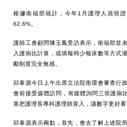
根據衛福部統計，今年1月護理人員領證人數
62.6%。
護師工會顧問陳玉鳳受訪表示，衛福部並
入護病比計算，或填報時少報床數等方式
勵制度完全無感。
邱泰源今日上午出席立法院衛環會審查行
會前接受媒體訪問，有媒體詢問三班護病比
靠把護理長專科護理師算入，讓數字更好看
邱泰源表示兩點，首先，會去了解上述院