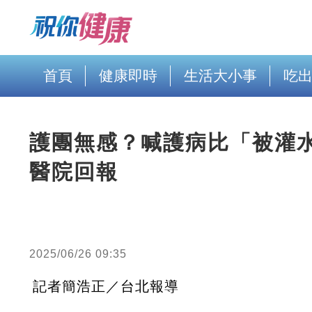
首頁
健康即時
生活大小事
吃
護團無感？喊護病比「被灌
醫院回報
2025/06/26 09:35
記者簡浩正／台北報導