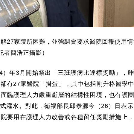
解27家院所困難，並強調會要求醫院回報使用情
記者簡浩正攝影）
24）年3月開始祭出「三班護病比達標獎勵」，
台卻有27家醫院「掛蛋」，其中包括剛升格醫學
線面臨護理人力嚴重斷層的結構性困境，也有護
式灌水。對此，衛福部長邱泰源今（26）日表示
醫院要用在護理人力改善或各種留任獎勵措施上