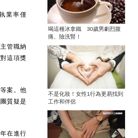
，執業率僅
喝這種冰拿鐵 30歲男劇烈腹
痛、險洗腎！
等主管職納
層對這項獎
」等案。他
不是化妝！女性1行為更易找到
護團質疑是
工作和伴侶
今年在進行