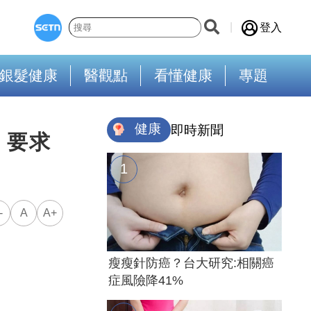
登入
銀髮健康
醫觀點
看懂健康
專題
健康
即時新聞
：要求
-
A
A+
瘦瘦針防癌？台大研究:相關癌
症風險降41%