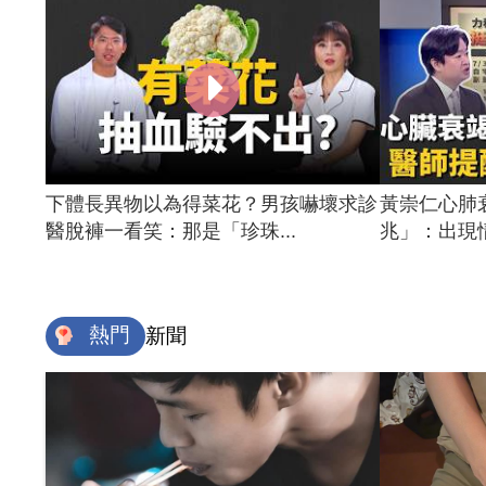
下體長異物以為得菜花？男孩嚇壞求診
黃崇仁心肺
醫脫褲一看笑：那是「珍珠...
兆」：出現情
熱門
新聞