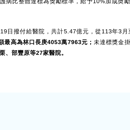
班護病比整體達標為獎勵標準，給予10%加成奬
日撥付給醫院，共計5.47億元，從113年3月至
額最高為林口長庚4053萬7963元；
未達標獎金
栗、部豐原等27家醫院。