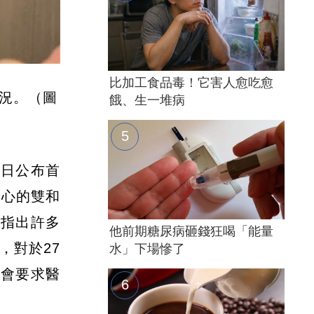
比加工食品毒！它害人愈吃愈
況。（圖
餓、生一堆病
昨日公布首
中心的雙和
團指出許多
他前期糖尿病砸錢狂喝「能量
，對於27
水」下場慘了
，會要求醫