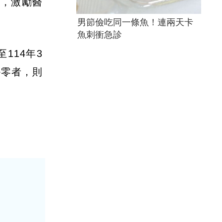
勵，激勵醫
男節儉吃同一條魚！連兩天卡
魚刺衝急診
114年3
掛零者，則