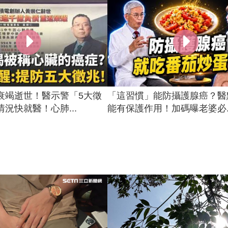
衰竭逝世！醫示警「5大徵
「這習慣」能防攝護腺癌？醫
況快就醫！心肺...
能有保護作用！加碼曝老婆必..