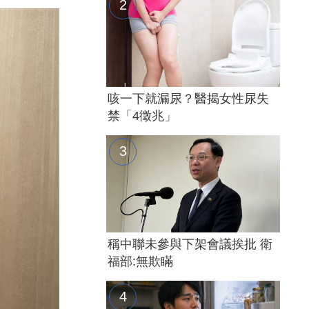
咳一下就漏尿？醫揭女性尿失
禁「4徵兆」
稱中聯未參與下架會議挨批 衛
福部:無欺瞞