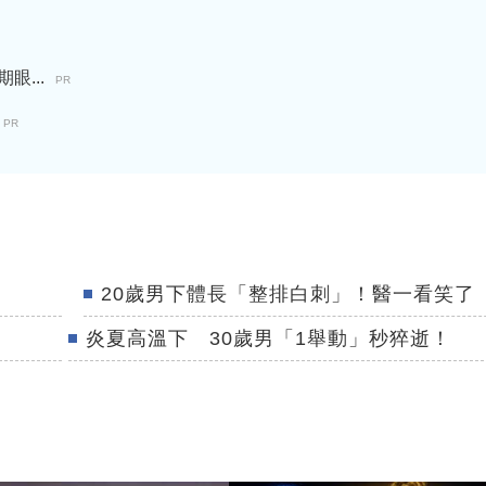
...
PR
PR
20歲男下體長「整排白刺」！醫一看笑了
炎夏高溫下 30歲男「1舉動」秒猝逝！