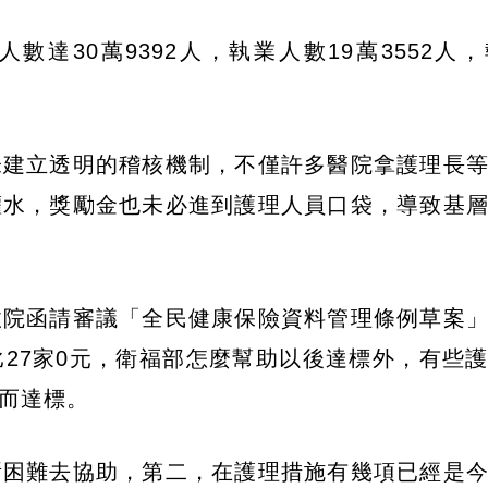
達30萬9392人，執業人數19萬3552人
未建立透明的稽核機制，不僅許多醫院拿護理長
灌水，獎勵金也未必進到護理人員口袋，導致基
政院函請審議「全民健康保險資料管理條例草案
27家0元，衛福部怎麼幫助以後達標外，有些
而達標。
所困難去協助，第二，在護理措施有幾項已經是