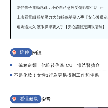
陪伴孩子運動跑跳，小心自己意外受傷影響生活
PR
上班看電腦 眼睛壓力大 護眼保單要入手【安心護眼定期眼
追劇追太久 護眼保單要入手【安心護眼定期眼睛險】
延伸
閱讀
一碗奪命麵！他吃後住進ICU 慘洗腎搶命
不是化妝！女性1行為更易找到工作和伴侶
看懂健康
影音