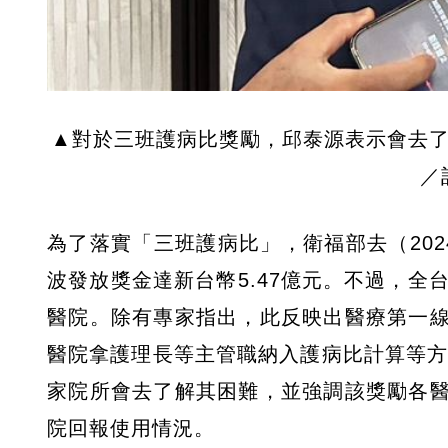
▲對於三班護病比獎勵，邱泰源表示會去了
／
為了落實「三班護病比」，衛福部去（20
波發放獎金達新台幣5.47億元。不過，全
醫院。除有專家指出，此反映出醫療第一
醫院拿護理長等主管職納入護病比計算等方
家院所會去了解其困難，並強調該獎勵各
院回報使用情況。