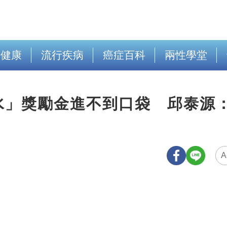
出健康
流行疾病
癌症百科
兩性學堂
水」獎勵金進不到口袋 邱泰源
A