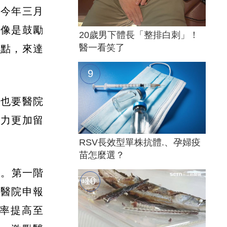
到今年三月
，像是鼓勵
20歲男下體長「整排白刺」！
醫一看笑了
一點，來達
，也要醫院
人力更加留
RSV長效型單株抗體.、孕婦疫
苗怎麼選？
動。第一階
各醫院申報
率提高至