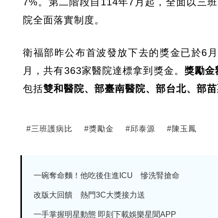
7%。第二階段自114年7月起，全面以三
院全面落實制度。
衛福部昨公布首波發放下去的獎金已於6月19
月，共有363家醫院達標拿到獎金。
獎勵金
包括
雙和醫院、部臺南醫院、部台北、部苗
#
三班護病比
#
獎勵金
#
邱泰源
#
陳玉鳳
一碗奪命麵！他吃後住進ICU 慘洗腎搶命
改版大回饋 熱門3C大獎接力送
一手掌握明星動態 即刻下載娛樂星聞APP