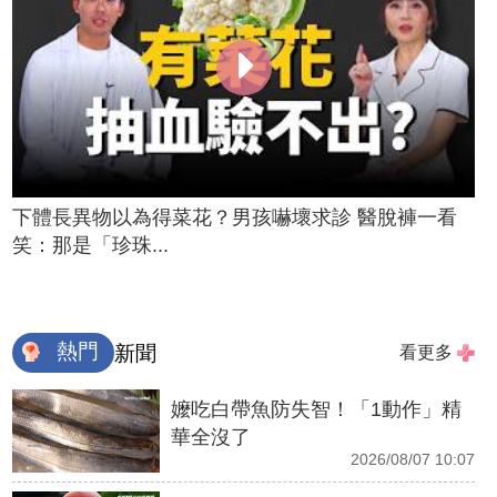
下體長異物以為得菜花？男孩嚇壞求診 醫脫褲一看
笑：那是「珍珠...
熱門
新聞
看更多
嬤吃白帶魚防失智！「1動作」精
華全沒了
2026/08/07 10:07