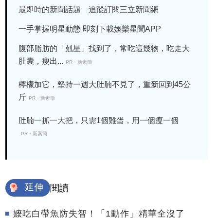
最即時的新聞話題 追蹤訂閱三立新聞網
一手掌握明星動態 即刻下載娛樂星聞APP
腹部脂肪的「剋星」找到了，常吃這幾物，吃走大
肚囊，瘦出...
PR・新素簡
檸檬加它，堅持一週大肚腩不見了，重新回到45公
斤
PR・新素簡
肚腩一抓一大把，只需1個雞蛋，用一個瘦一個
PR・新素簡
延伸
閱讀
嬤吃白帶魚防失智！「1動作」精華全沒了