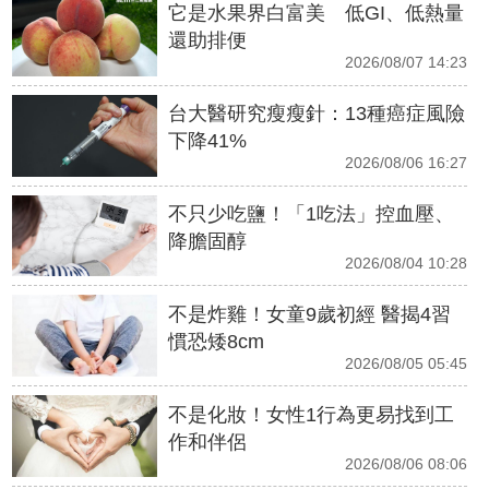
它是水果界白富美 低GI、低熱量
還助排便
2026/08/07 14:23
台大醫研究瘦瘦針：13種癌症風險
下降41%
2026/08/06 16:27
不只少吃鹽！「1吃法」控血壓、
降膽固醇
2026/08/04 10:28
不是炸雞！女童9歲初經 醫揭4習
慣恐矮8cm
2026/08/05 05:45
不是化妝！女性1行為更易找到工
作和伴侶
2026/08/06 08:06