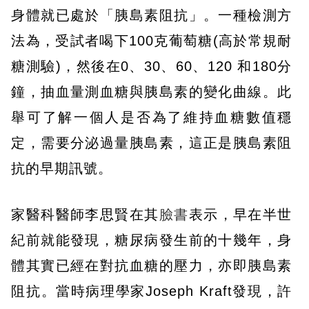
身體就已處於「胰島素阻抗」。一種檢測方
法為，受試者喝下100克葡萄糖(高於常規耐
糖測驗)，然後在0、30、60、120 和180分
鐘，抽血量測血糖與胰島素的變化曲線。此
舉可了解一個人是否為了維持血糖數值穩
定，需要分泌過量胰島素，這正是胰島素阻
抗的早期訊號。
家醫科醫師李思賢在其
臉書
表示，早在半世
紀前就能發現，糖尿病發生前的十幾年，身
體其實已經在對抗血糖的壓力，亦即胰島素
阻抗。當時病理學家Joseph Kraft發現，許