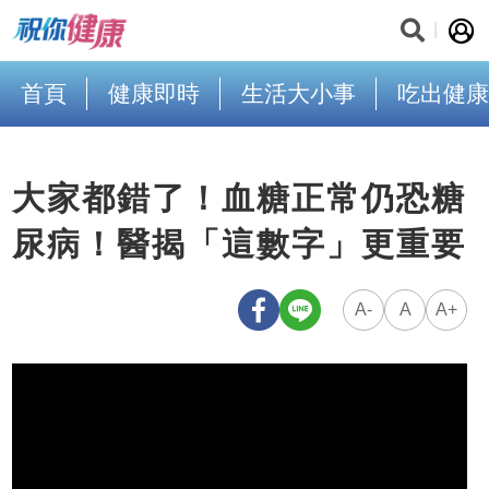
首頁
健康即時
生活大小事
吃出健康
大家都錯了！血糖正常仍恐糖
尿病！醫揭「這數字」更重要
A-
A
A+