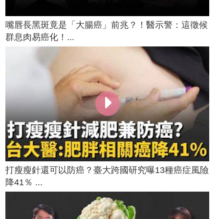
嘴唇長黑斑竟是「大腸癌」前兆？！醫示警：這徵候
群息肉易癌化！...
打瘦瘦針還可以防癌？臺大跨國研究曝13種癌症風險
降41％ ...