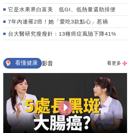
它是水果界白富美 低GI、低熱量還助排便
7年內連罹2癌！她「愛吃3款點心」惹禍
台大醫研究瘦瘦針：13種癌症風險下降41%
看懂健康
影音
看更多