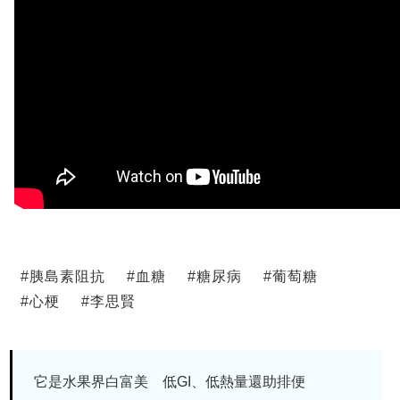
#
胰島素阻抗
#
血糖
#
糖尿病
#
葡萄糖
#
心梗
#
李思賢
它是水果界白富美 低GI、低熱量還助排便