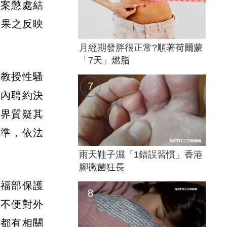
本案懲處結
結果之反映
月經期發胖很正常?順著荷爾蒙
「7天」燃脂
張教授性騷
校內聘約決
外界質疑其
標準，依法
雨天鞋子濕「1錯誤習慣」香港
腳黴菌狂長
衛福部保護
前不便對外
府都有相關