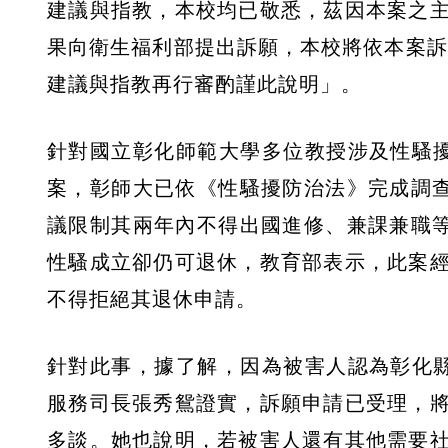
建議與指教，本校均已敬悉，茲因本案之
果向衛生福利部提出訴願，本校將依本案訴
建議與指教再行審酌謹此說明」。
針對國立彰化師範大學多位教授涉及性騷
案，彰師大已依《性騷擾防治法》完成調查
議限制其兩年內不得出國進修、兼課兼職等
性騷成立卻仍可退休，教育部表示，此案
不得拒絕其退休申請。
針對此事，據了解，因為被害人認為彰化
服務司長張秀鴛證實，訴願申請已受理，
多談。她也說明，若被害人還有其他需要