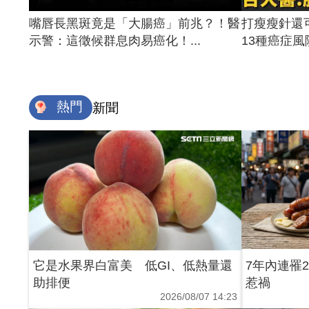
嘴唇長黑斑竟是「大腸癌」前兆？！醫
打瘦瘦針還
示警：這徵候群息肉易癌化！...
13種癌症風險
熱門
新聞
它是水果界白富美 低GI、低熱量還
7年內連罹
助排便
惹禍
2026/08/07 14:23