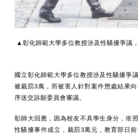
▲彰化師範大學多位教授涉及性騷擾爭議
國立彰化師範大學多位教授涉及性騷擾爭
被裁罰3萬，而被害人針對案件懲處結果
序送交訴願委員會審議。
彰師大回應，因為校友不具學生身分，依
性騷擾事件成立，裁罰3萬元，教育部日