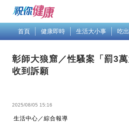
首頁
健康即時
生活大小事
吃
彰師大狼窟／性騷案「罰3
收到訴願
2025/08/05 15:16
生活中心／綜合報導