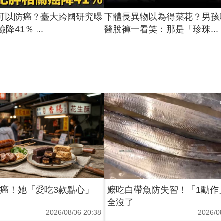
可以防癌？臺大跨國研究曝
下體長異物以為得菜花？男孩
降41％ ...
醫脫褲一看笑：那是「珍珠...
2癌！她「愛吃3款點心」
嬤吃白帶魚防失智！「1動作
全沒了
2026/08/06 20:38
2026/0