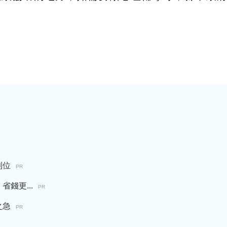
到位
PR
錢更...
PR
之急
PR