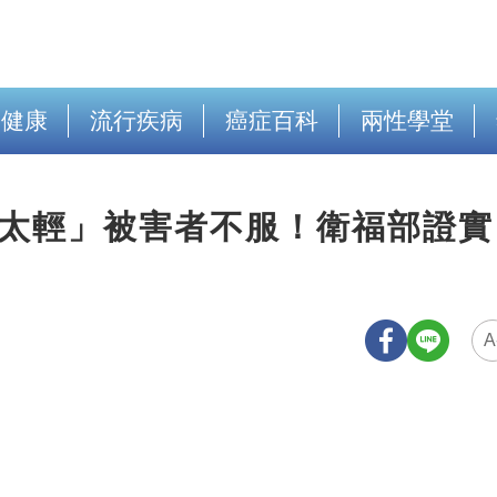
出健康
流行疾病
癌症百科
兩性學堂
萬太輕」被害者不服！衛福部證實
A