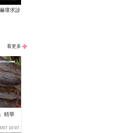
嚇壞求診
看更多
」精華
8/07 10:07