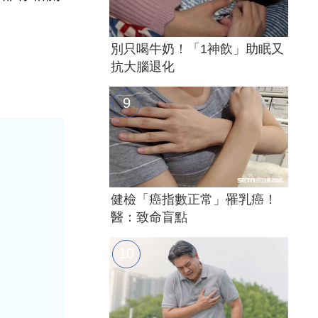
別只喝牛奶！「1神飲」助眠又
抗大腦退化
健檢「癌指數正常」罹乳癌！
醫：致命盲點