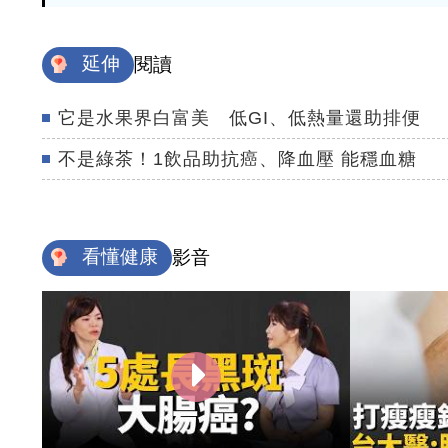
延伸
閱讀
它是水果界白富美 低GI、低熱量還助排便
不是綠茶！1飲品助抗癌、降血壓 能穩血糖
看懂健康
影音