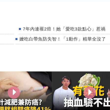
7年內連罹2癌！她「愛吃3款點心」惹禍
嬤吃白帶魚防失智！「1動作」精華全沒了