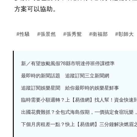
方案可以協助。
#
性騷
#
張景然
#
張秀鴛
#
衛福部
#
彰師大
新／有望放颱風假?8縣市明達停班停課標準
最即時的新聞話題 追蹤訂閱三立新聞網
追蹤訂閱娛樂星聞 給你最即時的娛樂星鮮事
臨時需要小額週轉？上【易借網】找人幫！資金快速
出國花費難抓？全包式海島假期，一價搞定食宿玩樂，省
下個月房租差一點？快上【易借網】三分鐘解決燃眉