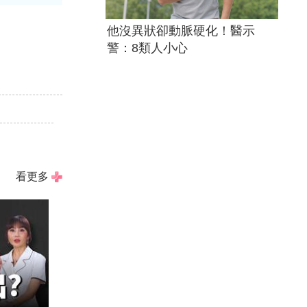
他沒異狀卻動脈硬化！醫示
警：8類人小心
看更多