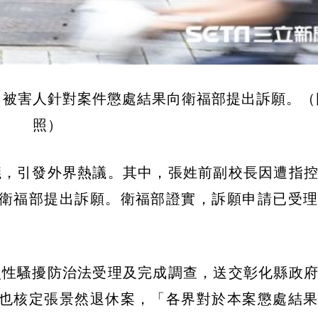
，被害人針對案件懲處結果向衛福部提出訴願。（
照）
議，引發外界熱議。其中，張姓前副校長因遭指
向衛福部提出訴願。衛福部證實，訴願申請已受
照性騷擾防治法受理及完成調查，送交彰化縣政
前也核定張景然退休案，「各界對於本案懲處結