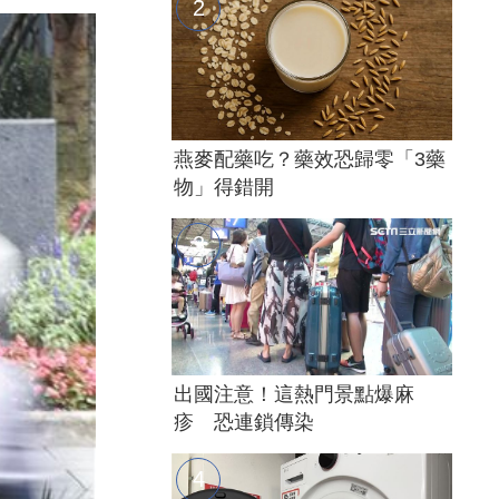
燕麥配藥吃？藥效恐歸零「3藥
物」得錯開
出國注意！這熱門景點爆麻
疹 恐連鎖傳染