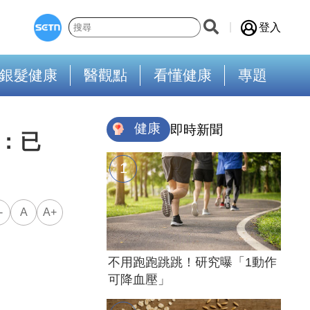
登入
銀髮健康
醫觀點
看懂健康
專題
健康
即時新聞
：已
-
A
A+
不用跑跑跳跳！研究曝「1動作
可降血壓」