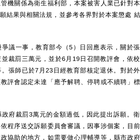
主管機關係為衛生福利部，本案被害人業已針對
願結果與相關法規，並參考各界對於本案懲處 
擾爭議一事，教育部今（5）日回應表示，關於
並裁罰三萬元，並於6月19日召開教評會，依
。張師已於7月23日經教育部核定退休。對於
經教評會認定未達「應予解聘、停聘或不續聘」
縣政府裁罰3萬元的金額過低，因此提出訴願。
將依程序送交訴願委員會審議，因事涉個案，目
社政協助的地方，如需要做心理輔導等，縣市政