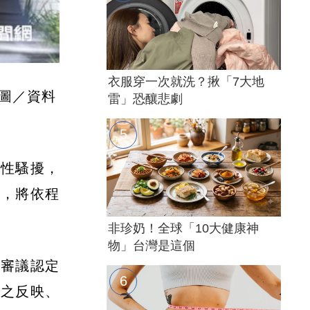
衣服穿一次就洗？揪「7大地
圖／資料
雷」恐釀悲劇
控性騷擾，
理，將依程
非珍奶！全球「10大健康神
物」台灣是這個
府審議認定
果之反映、