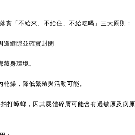
落實「不給來、不給住、不給吃喝」三大原則：
線周邊縫隙並確實封閉。
蟑螂藏身環境。
室內乾燥，降低繁殖與活動可能。
接拍打蟑螂，因其屍體碎屑可能含有過敏原及病