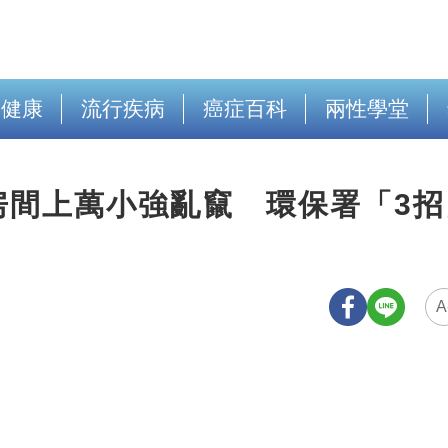
出健康
流行疾病
癌症百科
兩性學堂
房間上萬小強亂竄 環保署「3招
A