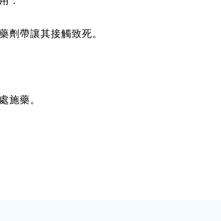
用：
藥劑帶讓其接觸致死。
處施藥。