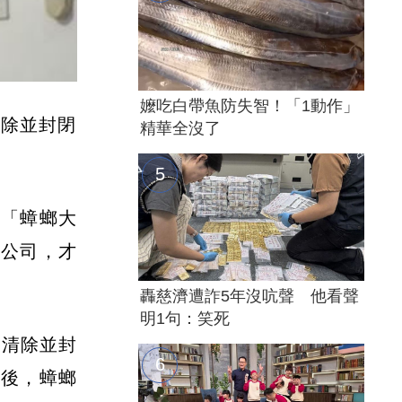
嬤吃白帶魚防失智！「1動作」
清除並封閉
精華全沒了
遇「蟑螂大
蟲公司，才
轟慈濟遭詐5年沒吭聲 他看聲
明1句：笑死
劑清除並封
理後，蟑螂