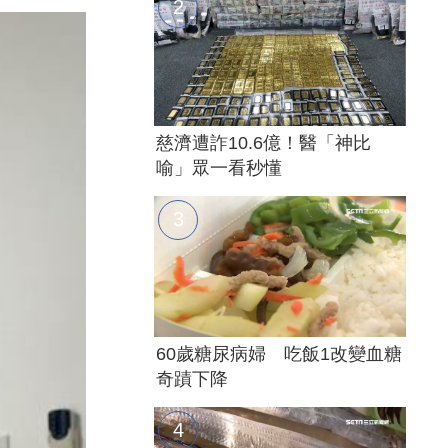
慈濟遭詐10.6億！醫「神比
喻」眾一看秒懂
60歲糖尿病婦 吃飯1改變血糖
奇蹟下降