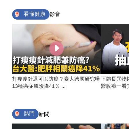
看懂健康
影音
打瘦瘦針還可以防癌？臺大跨國研究曝
下體長異物
13種癌症風險降41％ ...
醫脫褲一看笑
熱門
新聞