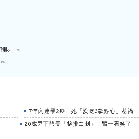
...
PR
PR
7年內連罹2癌！她「愛吃3款點心」惹禍
20歲男下體長「整排白刺」！醫一看笑了