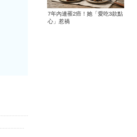
7年內連罹2癌！她「愛吃3款點
心」惹禍