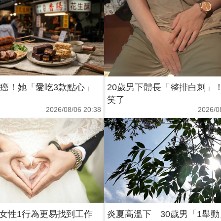
2癌！她「愛吃3款點心」
20歲男下體長「整排白刺」
笑了
2026/08/06 20:38
2026/0
女性1行為更易找到工作
炎夏高溫下 30歲男「1舉