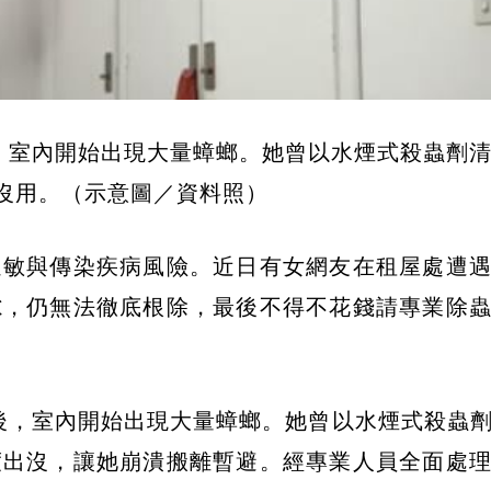
月後，室內開始出現大量蟑螂。她曾以水煙式殺蟲劑
沒用。（示意圖／資料照）
過敏與傳染疾病風險。近日有女網友在租屋處遭
隙，仍無法徹底根除，最後不得不花錢請專業除
多月後，室內開始出現大量蟑螂。她曾以水煙式殺蟲
度出沒，讓她崩潰搬離暫避。經專業人員全面處