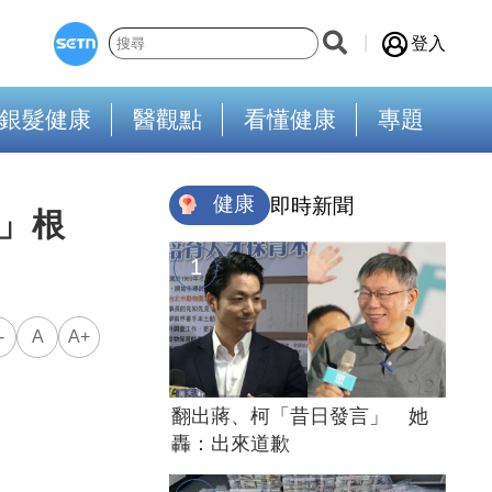
登入
銀髮健康
醫觀點
看懂健康
專題
健康
即時新聞
」根
-
A
A+
翻出蔣、柯「昔日發言」 她
轟：出來道歉