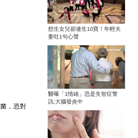
想生女兒卻連生10寶！年輕夫
妻吐1句心聲
醫曝「1情緒」恐是失智症警
訊:大腦發炎中
原菌，恐對