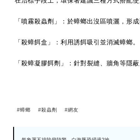
在治標手段上，環保署建議三種方式搭配使
「噴霧殺蟲劑」：於蟑螂出沒區噴灑，形成
「殺蟑餌盒」：利用誘餌吸引並消滅蟑螂。
「殺蟑凝膠餌劑」：針對裂縫、牆角等隱蔽
#
蟑螂
#
殺蟲劑
#
網友
氣象署不排除發陸警 白海豚恐掃過2地