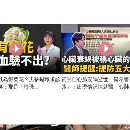
以為得菜花？男孩嚇壞求診
黃崇仁心肺衰竭逝世！醫示警
：那是「珍珠...
兆」：出現情況快就醫！心肺..