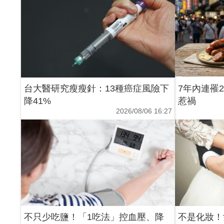
台大醫研究瘦瘦針：13種癌症風險下
7年內連罹
降41%
惹禍
2026/08/06 16:27
不只少吃鹽！「1吃法」控血壓、降
不是化妝！