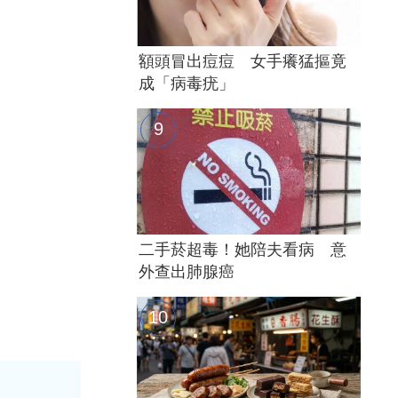
額頭冒出痘痘 女手癢猛摳竟
成「病毒疣」
二手菸超毒！她陪夫看病 意
外查出肺腺癌