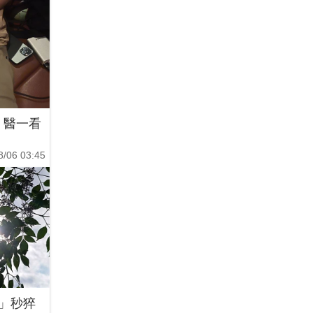
！醫一看
8/06 03:45
動」秒猝