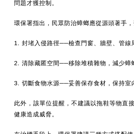
問題才獲控制。
環保署指出，民眾防治蟑螂應從源頭著手，
1. 封堵入侵路徑──檢查門窗、牆壁、管
2. 清除藏匿空間──移除堆積雜物，減少
3. 切斷食物水源──妥善保存食材，保持
此外，該單位提醒，不建議以拖鞋等物直
健康造成威脅。