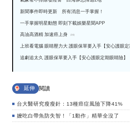
新聞事件即時更新 所有消息一手掌握！
一手掌握明星動態 即刻下載娛樂星聞APP
高油高酒精 加速癌上身
PR
上班看電腦 眼睛壓力大 護眼保單要入手【安心護眼定期眼
追劇追太久 護眼保單要入手【安心護眼定期眼睛險】
延伸
閱讀
台大醫研究瘦瘦針：13種癌症風險下降41%
嬤吃白帶魚防失智！「1動作」精華全沒了