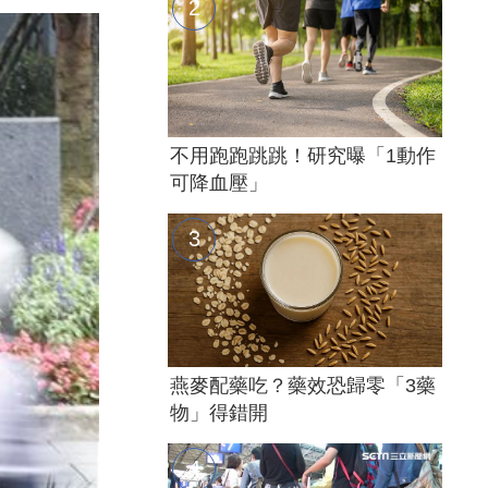
不用跑跑跳跳！研究曝「1動作
可降血壓」
燕麥配藥吃？藥效恐歸零「3藥
物」得錯開