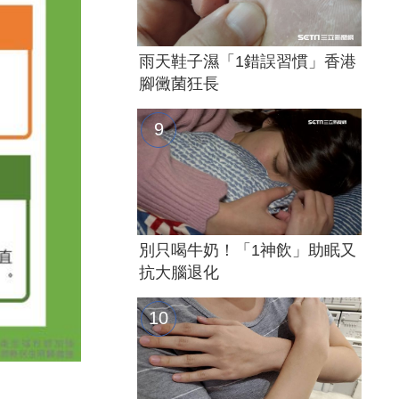
雨天鞋子濕「1錯誤習慣」香港
腳黴菌狂長
別只喝牛奶！「1神飲」助眠又
抗大腦退化