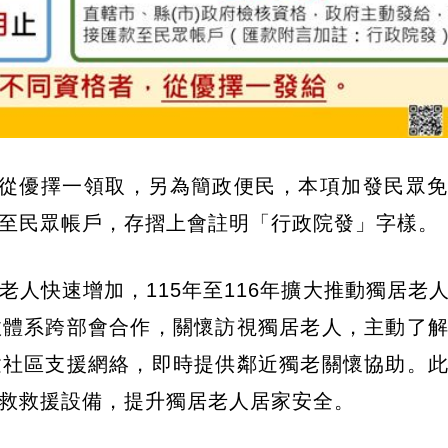
者從優擇一領取，另為簡政便民，本項加發民眾
至民眾帳戶，存摺上會註明「行政院發」字樣。
人快速增加，115年至116年擴大推動獨居老
政體系跨部會合作，關懷訪視獨居老人，主動了
建社區支援網絡，即時提供鄰近獨老關懷協助。
救救援設備，提升獨居老人居家安全。