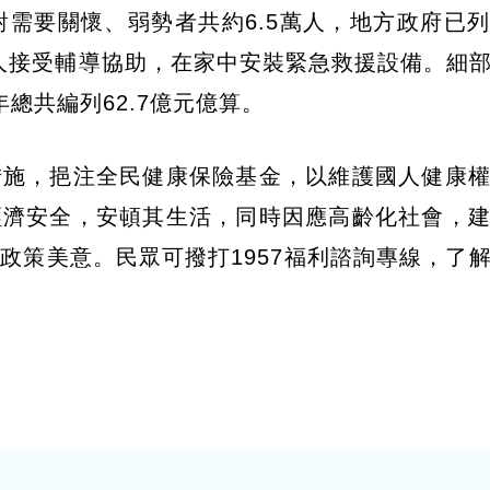
對需要關懷、弱勢者共約6.5萬人，地方政府已
萬人接受輔導協助，在家中安裝緊急救援設備。細
年總共編列62.7億元億算。
措施，挹注全民健康保險基金，以維護國人健康
經濟安全，安頓其生活，同時因應高齡化社會，
政策美意。民眾可撥打1957福利諮詢專線，了