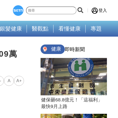
登入
銀髮健康
醫觀點
看懂健康
專題
健康
即時新聞
09萬
-
A
A+
健保砸68.8億元！「這福利」
最快9月上路