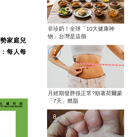
非珍奶！全球「10大健康神
物」台灣是這個
弱勢家庭兒
象：每人每
月經期發胖很正常?順著荷爾蒙
「7天」燃脂