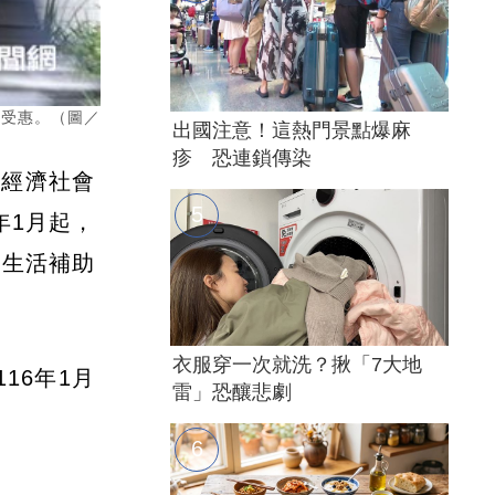
人受惠。（圖／
出國注意！這熱門景點爆麻
疹 恐連鎖傳染
化經濟社會
年1月起，
的生活補助
衣服穿一次就洗？揪「7大地
16年1月
雷」恐釀悲劇