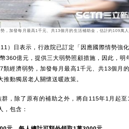
勢，加發每月最高1千元、共13個月的生活補助金，估計約109萬
11）日表示，行政院已訂定「因應國際情勢強
幣360億元，提供三大弱勢照顧措施，因此，明
7類經濟弱勢，加發每月最高1千元、共13個月
擴大推動獨居老人關懷送暖政策。
，除了原有的補助之外，將自115年1月起至1
人，包含：
00元，每人總計可額外領取1萬3000元。