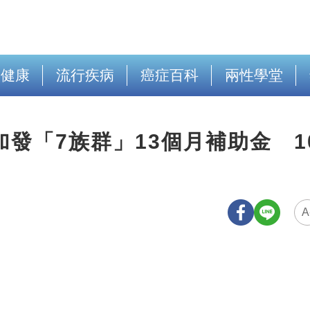
出健康
流行疾病
癌症百科
兩性學堂
發「7族群」13個月補助金 1
A