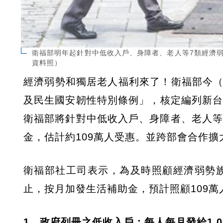
衛福部明年起針對中低收入戶、身障者、老人等7類經濟弱
資料照）
經濟弱勢和獨居老人福利來了！衛福部今（
及民生國安韌性特別條例」，核定編列新台
衛福部將針對中低收入戶、身障者、老人等
金，估計約109萬人受惠。並跨部會合作
衛福部社工司表示，為及時照顧經濟弱勢族群
止，按月加發生活補助金，預計照顧109萬
1、政府列冊之低收入戶：每人每月發給1,0