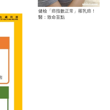
健檢「癌指數正常」罹乳癌！
醫：致命盲點