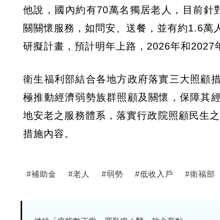
他說，國內約有70萬名獨居老人，目前針
關關懷服務，如問安、送餐，並有約1.6
研擬計畫，預計明年上路，2026年和2027
衛生福利部結合各地方政府落實三大照顧
極推動經濟弱勢族群照顧及關懷，保障其
地安老之服務體系，落實行政院照顧民生之
措施內容。
#
補助金
#
老人
#
弱勢
#
低收入戶
#
衛福部