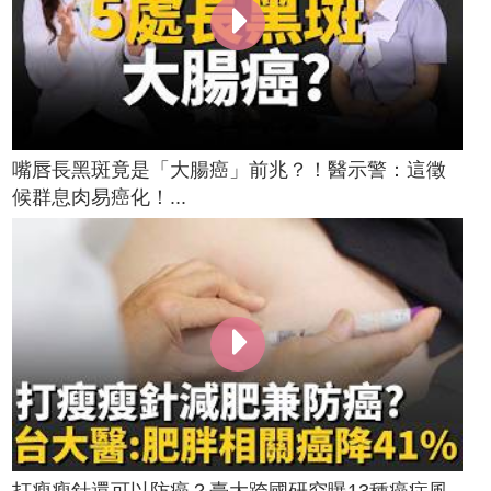
嘴唇長黑斑竟是「大腸癌」前兆？！醫示警：這徵
候群息肉易癌化！...
打瘦瘦針還可以防癌？臺大跨國研究曝13種癌症風