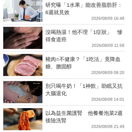
研究曝「1水果」能改善脂肪肝：
6週就見效
2026/08/09 16:48
沒喝熱湯！他不理「1症狀」 慘
得食道癌
2026/08/09 11:58
豬肉=不健康？「1吃法」竟降血
糖、膽固醇
2026/08/09 08:20
別只喝牛奶！「1神飲」助眠又抗
大腦退化
2026/08/08 14:01
以為益生菌護腎 他餐餐泡菜2週
後險洗腎
2026/08/08 21:49