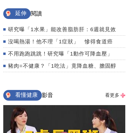
延伸
閱讀
研究曝「1水果」能改善脂肪肝：6週就見效
沒喝熱湯！他不理「1症狀」 慘得食道癌
不用跑跑跳跳！研究曝「1動作可降血壓」
豬肉=不健康？「1吃法」竟降血糖、膽固醇
看懂健康
影音
看更多