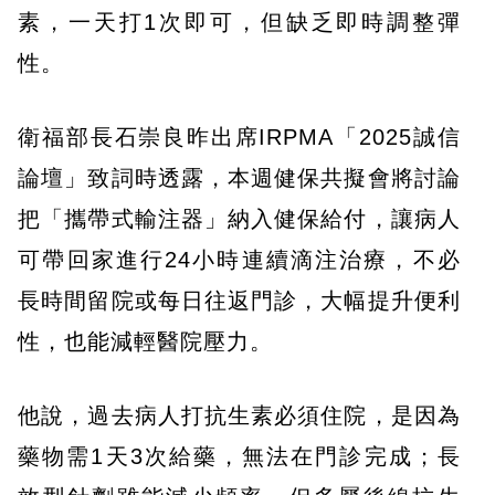
素，一天打1次即可，但缺乏即時調整彈
性。
衛福部長石崇良昨出席IRPMA「2025誠信
論壇」致詞時透露，本週健保共擬會將討論
把「攜帶式輸注器」納入健保給付，讓病人
可帶回家進行24小時連續滴注治療，不必
長時間留院或每日往返門診，大幅提升便利
性，也能減輕醫院壓力。
他說，過去病人打抗生素必須住院，是因為
藥物需1天3次給藥，無法在門診完成；長