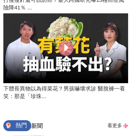
險降41％ ...
下體長異物以為得菜花？男孩嚇壞求診 醫脫褲一看
笑：那是「珍珠...
熱門
新聞
看更多