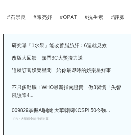
#
石崇良
#
陳亮妤
#
OPAT
#
抗生素
#
靜脈
研究曝「1水果」能改善脂肪肝：6週就見效
改版大回饋 熱門3C大獎接力送
追蹤訂閱娛樂星聞 給你最即時的娛樂星鮮事
不只多動腦！WHO最新指南證實 做3習慣「失智
風險降4...
009829掌握AI關鍵 大華韓國KOSPI 50今強...
PR・大華銀全能行銷方案