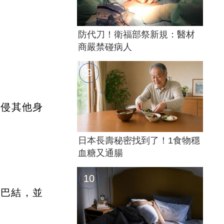
防代刀！衛福部祭新規：醫材
商嚴禁碰病人
入侵其他身
日本長壽秘密找到了！1食物穩
血糖又通腸
淋巴結，並