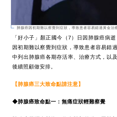
肺腺癌因初期難以察覺到症狀，導致患者容易錯過黃金治
「好小子」顏正國今（7）日因肺腺癌病逝
因初期難以察覺到症狀，導致患者容易錯
中列出肺腺癌各期存活率、治療方式，以
後續照顧做安排。
【肺腺癌三大致命點請注意】
◆肺腺癌致命點一：無痛症狀輕難察覺