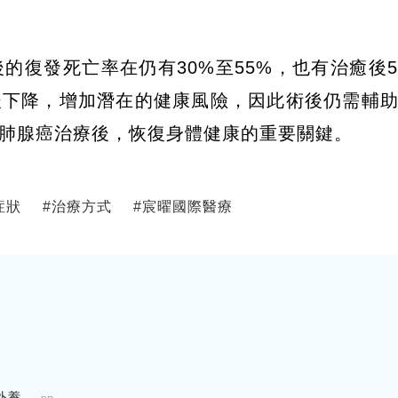
的復發死亡率在仍有30%至55%，也有治癒後
後下降，增加潛在的健康風險，因此術後仍需輔
肺腺癌治療後，恢復身體健康的重要關鍵。
症狀
#
治療方式
#
宸曜國際醫療
...