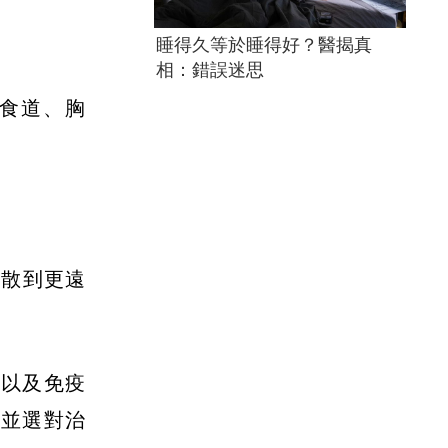
睡得久等於睡得好？醫揭真
相：錯誤迷思
如食道、胸
擴散到更遠
療以及免疫
現並選對治