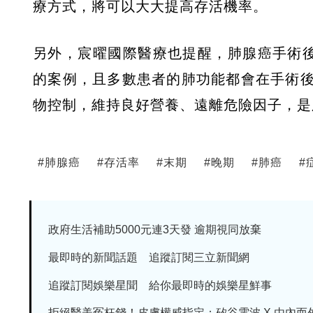
療方式，將可以大大提高存活機率。
另外，宸曜國際醫療也提醒，肺腺癌手術後
的案例，且多數患者的肺功能都會在手術
物控制，維持良好營養、遠離危險因子，是
#
肺腺癌
#
存活率
#
末期
#
晚期
#
肺癌
#
政府生活補助5000元連3天發 逾期視同放棄
最即時的新聞話題 追蹤訂閱三立新聞網
追蹤訂閱娛樂星聞 給你最即時的娛樂星鮮事
拒絕醫美冤枉錢！皮膚權威指定：矽谷電波 X 由內而外養