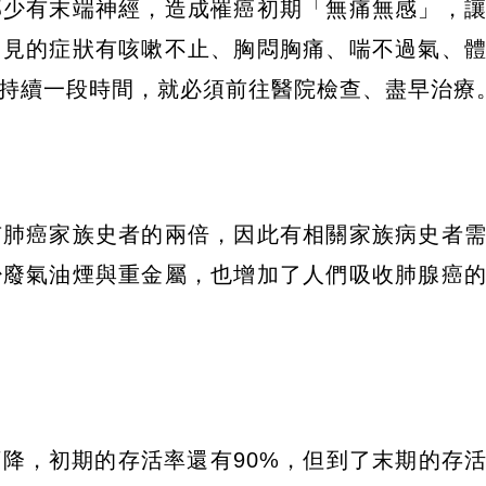
部少有末端神經，造成罹癌初期「無痛無感」，
常見的症狀有咳嗽不止、胸悶胸痛、喘不過氣、
持續一段時間，就必須前往醫院檢查、盡早治療
有肺癌家族史者的兩倍，因此有相關家族病史者
少廢氣油煙與重金屬，也增加了人們吸收肺腺癌
降，初期的存活率還有90%，但到了末期的存