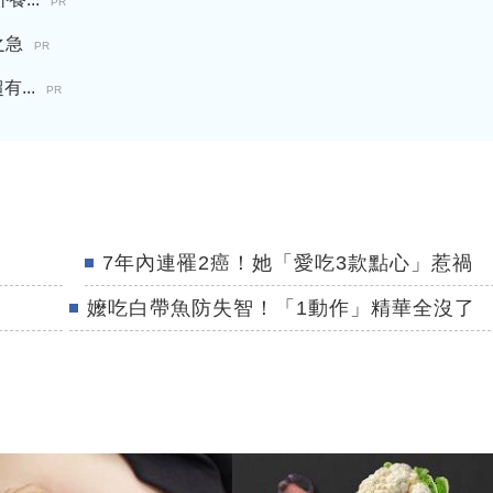
PR
之急
PR
...
PR
7年內連罹2癌！她「愛吃3款點心」惹禍
嬤吃白帶魚防失智！「1動作」精華全沒了