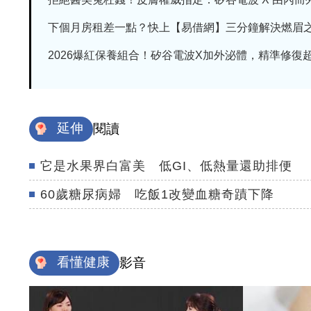
下個月房租差一點？快上【易借網】三分鐘解決燃眉
2026爆紅保養組合！矽谷電波X加外泌體，精準修復超有
延伸
閱讀
它是水果界白富美 低GI、低熱量還助排便
60歲糖尿病婦 吃飯1改變血糖奇蹟下降
看懂健康
影音