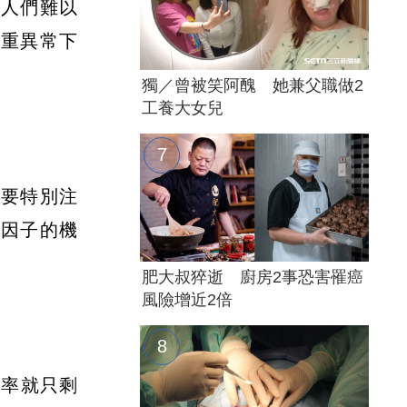
讓人們難以
體重異常下
。
獨／曾被笑阿醜 她兼父職做2
工養大女兒
需要特別注
的因子的機
肥大叔猝逝 廚房2事恐害罹癌
風險增近2倍
活率就只剩