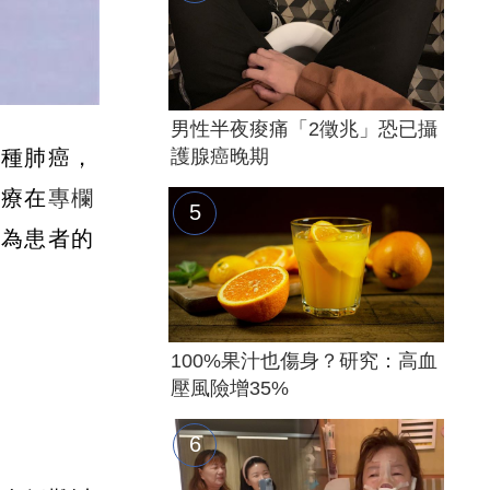
男性半夜痠痛「2徵兆」恐已攝
一種肺癌，
護腺癌晚期
醫療在
專欄
便為患者的
100%果汁也傷身？研究：高血
壓風險增35%