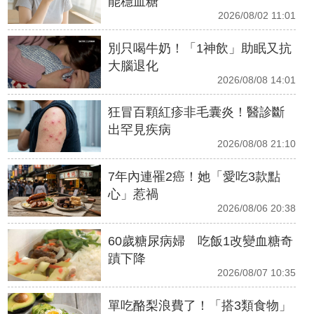
能穩血糖
2026/08/02 11:01
別只喝牛奶！「1神飲」助眠又抗
大腦退化
2026/08/08 14:01
狂冒百顆紅疹非毛囊炎！醫診斷
出罕見疾病
2026/08/08 21:10
7年內連罹2癌！她「愛吃3款點
心」惹禍
2026/08/06 20:38
60歲糖尿病婦 吃飯1改變血糖奇
蹟下降
2026/08/07 10:35
單吃酪梨浪費了！「搭3類食物」