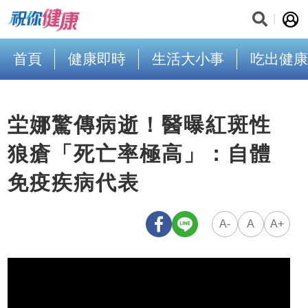
首頁
健康即時
生活大小事
吃出健康
坣娜驚傳病逝！醫曝紅斑性
狼瘡「死亡率極高」：自體
免疫疾病代表
A-
A
A+