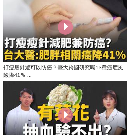
打瘦瘦針還可以防癌？臺大跨國研究曝13種癌症風
險降41％ ...