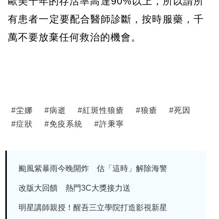
歐美十年的存活率高達90%以上，所以請所
有患者一定要配合醫師診斷，按時服藥，千
萬不要放棄任何救治的機會。
#
坣娜
#
病逝
#
紅斑性狼瘡
#
狼瘡
#
死因
#
症狀
#
免疫系統
#
許秉寧
颱風紫暴雨今晚開炸 估「這時」解除海警
改版大回饋 熱門3C大獎接力送
明星講師親授！醒吾三立學院打造影視新星