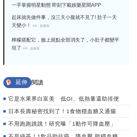
一手掌握明星動態 即刻下載娛樂星聞APP
起床就先做件事，沒三天小腹就不見了! 肚子一天
天變小！
PR・新素簡
檸檬搭配它，臉上斑點全部消失了，小肚子都變平
坦了
PR・新素簡
延伸
閱讀
它是水果界白富美 低GI、低熱量還助排便
日本長壽秘密找到了！1食物穩血糖又通腸
不用跑跑跳跳！研究曝「1動作可降血壓」
不是綠茶！1飲品助抗癌、降血壓 能穩血糖