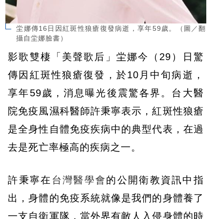
坣娜傳16日因紅斑性狼瘡復發病逝，享年59歲。（圖／翻
攝自坣娜臉書）
影歌雙棲「美聲歌后」坣娜今（29）日驚
傳因紅斑性狼瘡復發，於10月中旬病逝，
享年59歲，消息曝光後震驚各界。台大醫
院免疫風濕科醫師許秉寧表示，紅斑性狼瘡
是全身性自體免疫疾病中的典型代表，在過
去是死亡率極高的疾病之一。
許秉寧在
台灣醫學會
的公開衛教資訊中指
出，身體的免疫系統就像是我們的身體養了
一支自衛軍隊，當外界有敵人入侵身體的時