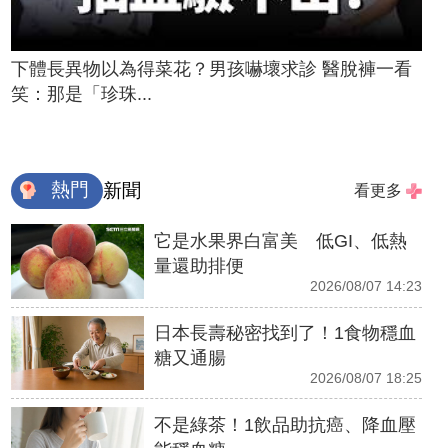
下體長異物以為得菜花？男孩嚇壞求診 醫脫褲一看
笑：那是「珍珠...
熱門
新聞
看更多
它是水果界白富美 低GI、低熱
量還助排便
2026/08/07 14:23
日本長壽秘密找到了！1食物穩血
糖又通腸
2026/08/07 18:25
不是綠茶！1飲品助抗癌、降血壓