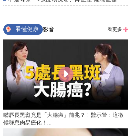
看懂健康
影音
看更多
嘴唇長黑斑竟是「大腸癌」前兆？！醫示警：這徵
候群息肉易癌化！...