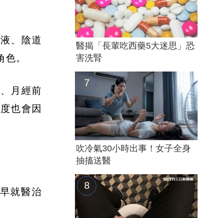
黏液、陰道
醫揭「長輩吃西藥5大迷思」恐
角色。
害洗腎
期、月經前
稠度也會因
吹冷氣30小時出事！女子全身
抽搐送醫
早就醫治