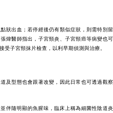
現點狀出血；若停經後仍有類似症狀，則需特別
。張煒醫師指出，子宮頸炎、子宮頸癌等病變也
接受子宮頸抹片檢查，以利早期偵測與治療。
味道及型態也會跟著改變，因此日常也可透過觀
，並伴隨明顯的魚腥味，臨床上稱為細菌性陰道