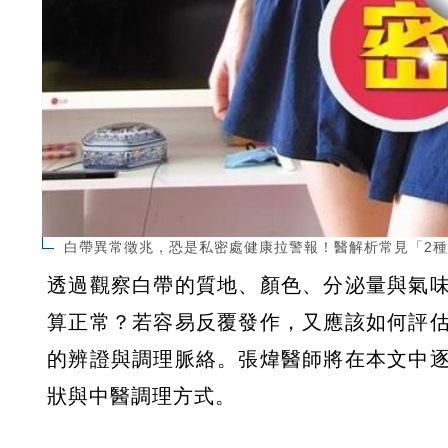
白帶異常徵兆，恐是私密處健康拉警報！醫解析常見「2
透過觀察白帶的質地、顏色、分泌量與氣
算正常？若容易反覆發作，又應該如何評
的辨證與調理脈絡。張煒醫師將在本文中
狀與中醫調理方式。