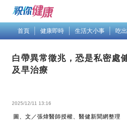
首頁
健康即時
生活大小事
吃
白帶異常徵兆，恐是私密處
及早治療
2025/12/11 13:16
圖、文／張煒醫師授權、醫健新聞網整理