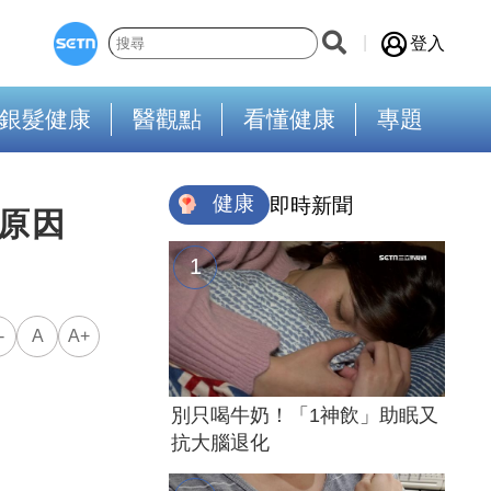
登入
銀髮健康
醫觀點
看懂健康
專題
健康
即時新聞
原因
-
A
A+
別只喝牛奶！「1神飲」助眠又
抗大腦退化