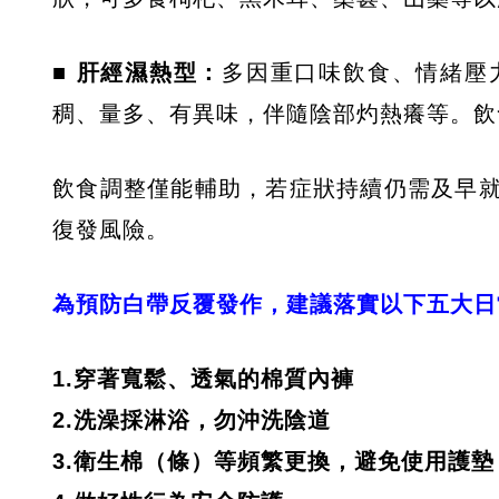
■ 肝經濕熱型：
多因重口味飲食、情緒壓
稠、量多、有異味，伴隨陰部灼熱癢等。
飲食調整僅能輔助，若症狀持續仍需及早
復發風險。
為預防白帶反覆發作，建議落實以下五大日
1.穿著寬鬆、透氣的棉質內褲
2.洗澡採淋浴，勿沖洗陰道
3.衛生棉（條）等頻繁更換，避免使用護墊