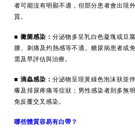
者可能沒有明顯不適，但部分患者會出現
質。
■ 黴菌感染：
分泌物多呈乳白色凝塊或豆
腫、刺痛及灼熱感等不適。糖尿病患者或
需及早評估與治療。
■ 滴蟲感染：
分泌物呈現黃綠色泡沫狀並
癢及排尿疼痛等症狀；男性感染者則多無
免反覆交叉感染。
哪些體質容易有白帶？