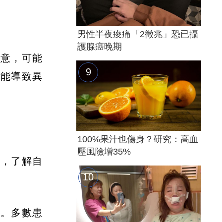
男性半夜痠痛「2徵兆」恐已攝
護腺癌晚期
留意，可能
可能導致異
100%果汁也傷身？研究：高血
壓風險增35%
察，了解自
炎。多數患