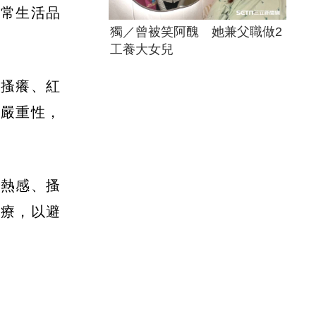
日常生活品
獨／曾被笑阿醜 她兼父職做2
工養大女兒
陰搔癢、紅
其嚴重性，
灼熱感、搔
治療，以避