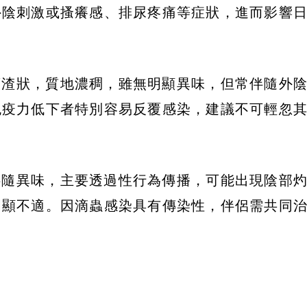
外陰刺激或搔癢感、排尿疼痛等症狀，進而影響
腐渣狀，質地濃稠，雖無明顯異味，但常伴隨外
免疫力低下者特別容易反覆感染，建議不可輕忽
伴隨異味，主要透過性行為傳播，可能出現陰部
明顯不適。因滴蟲感染具有傳染性，伴侶需共同