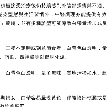
在積極接受治療後仍持續感到外陰部搔癢與不適
感染型態與生活習慣外，中醫調理亦能提供有效
病」範疇，並有多種證型可能導致白帶量增加或
物，三餐不定時或刻意節食者，白帶色白透明，
、南瓜、四神湯等以健脾化濕。
者。白帶色白透明、量多無味，質地清稀如水。
年期婦女，白帶容易呈現黃色，伴隨陰部乾澀或
滋陰養肝腎。