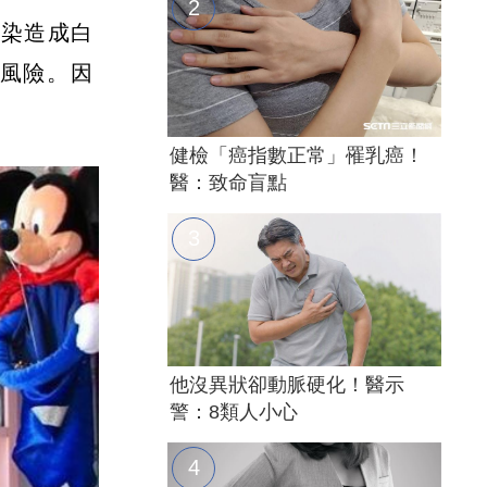
感染造成白
風險。因
健檢「癌指數正常」罹乳癌！
醫：致命盲點
他沒異狀卻動脈硬化！醫示
警：8類人小心