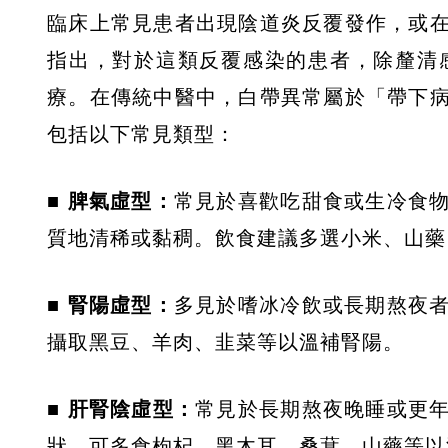
臨床上常見患者出現陰道炎反覆發作，或
指出，對於這類反覆感染的患者，除釐清
療。在傳統中醫中，白帶異常屬於「帶下
包括以下常見類型：
■ 脾氣虛型：
常見於喜歡吃甜食或生冷食
質地清稀或黏稠。飲食建議多選小米、山藥
■ 腎陽虛型：
多見於嗜冰冷飲或長期熬夜
攝取黑豆、羊肉、韭菜等以溫補腎陽。
■ 肝腎陰虛型：
常見於長期熬夜晚睡或更
狀，可多食枸杞、黑木耳、桑葚、山藥等以