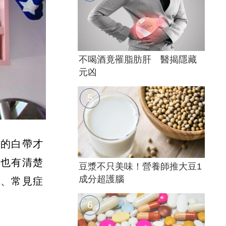
不喝酒竟罹脂肪肝 醫揭隱藏
元凶
樣的白帶才
中也有清楚
豆漿不只美味！營養師推大豆1
成分超護腦
因、常見症