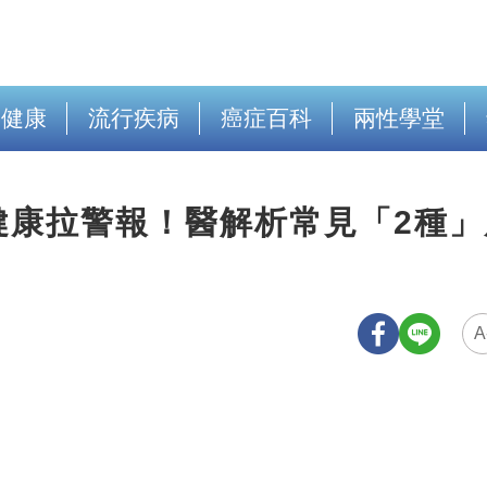
出健康
流行疾病
癌症百科
兩性學堂
健康拉警報！醫解析常見「2種」
A