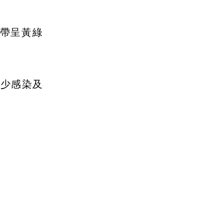
帶呈黃綠
減少感染及