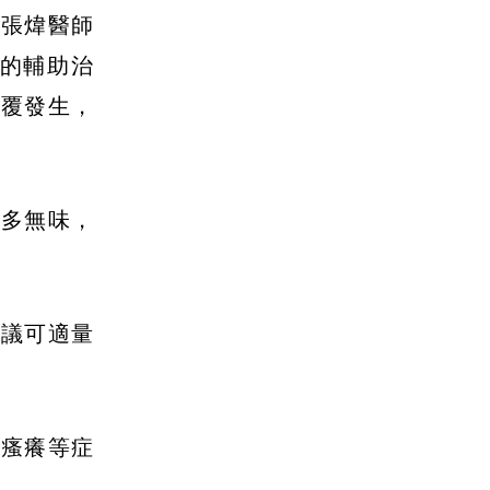
。張煒醫師
的輔助治
反覆發生，
量多無味，
建議可適量
是瘙癢等症