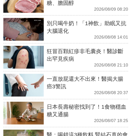
糖、膽固醇
2026/08/09 08:20
別只喝牛奶！「1神飲」助眠又抗
大腦退化
2026/08/08 14:01
狂冒百顆紅疹非毛囊炎！醫診斷
出罕見疾病
2026/08/08 21:10
一直放屁還大不出來！醫揭大腸
癌3警訊
2026/08/08 20:37
日本長壽秘密找到了！1食物穩血
糖又通腸
2026/08/07 18:25
醫：喝錯這3種飲料 腎結石真的會