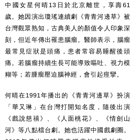
中國女星何晴13日於北京離世，享壽61
歲。她因演出瓊瑤連續劇《青青河邊草》被
台灣觀眾熟知，古典美人的顏值令人印象深
刻，但近年傳出罹患腦瘤。醫師表示，腦瘤
最常見症狀是頭痛，患者常容易睡醒後頭
痛。若腦瘤持續生長可能導致嘔吐、視力模
糊等；若腫瘤壓迫腦神經，會引起痙攣。
何晴在1991年播出的《青青河邊草》扮演
「華又琳」在台灣打開知名度，隨後出演
《戲說慈禧》、《人面桃花》、《情劍山
河》等八點檔台劇。她也活躍中國戲劇圈。