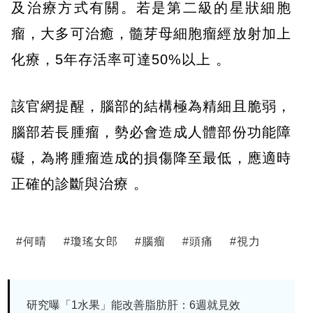
及治療方式有關。若是第二級的星狀細胞
瘤，大多可治癒，髓芽母細胞瘤經放射加上
化療，5年存活率可達50%以上 。
該官網提醒，腦部的結構極為精細且脆弱，
腦部若長腫瘤，勢必會造成人體部份功能障
礙，為將腫瘤造成的損傷降至最低，應適時
正確的診斷與治療 。
#
何晴
#
瓊瑤女郎
#
腦瘤
#
頭痛
#
視力
研究曝「1水果」能改善脂肪肝：6週就見效