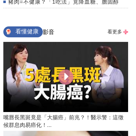
豬肉=不健康？「1吃法」竟降血糖、膽固醇
看懂健康
影音
看更多
嘴唇長黑斑竟是「大腸癌」前兆？！醫示警：這徵
候群息肉易癌化！...