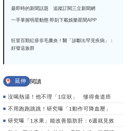
最即時的新聞話題 追蹤訂閱三立新聞網
一手掌握明星動態 即刻下載娛樂星聞APP
狂冒百顆紅疹非毛囊炎！醫「診斷出罕見疾病」：
好發這族群
延伸
閱讀
沒喝熱湯！他不理「1症狀」 慘得食道癌
不用跑跑跳跳！研究曝「1動作可降血壓」
研究曝「1水果」能改善脂肪肝：6週就見效