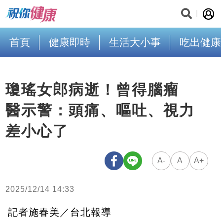
首頁
健康即時
生活大小事
吃出健康
瓊瑤女郎病逝！曾得腦瘤
醫示警：頭痛、嘔吐、視力
差小心了
A-
A
A+
2025/12/14 14:33
記者施春美／台北報導