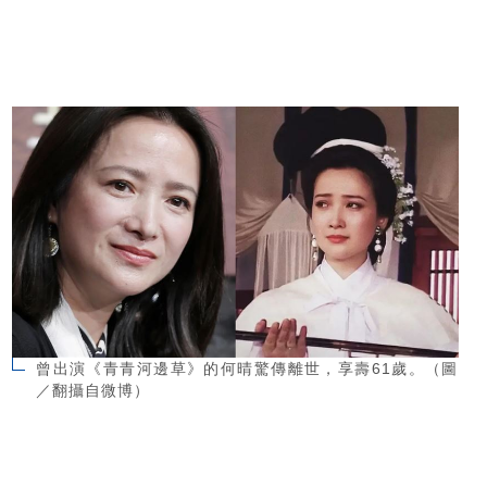
曾出演《青青河邊草》的何晴驚傳離世，享壽61歲。（圖
／翻攝自微博）