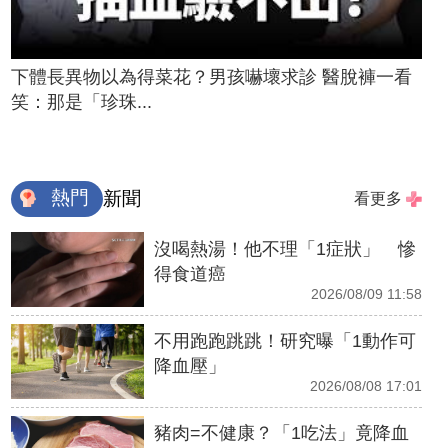
下體長異物以為得菜花？男孩嚇壞求診 醫脫褲一看
笑：那是「珍珠...
熱門
新聞
看更多
沒喝熱湯！他不理「1症狀」 慘
得食道癌
2026/08/09 11:58
不用跑跑跳跳！研究曝「1動作可
降血壓」
2026/08/08 17:01
豬肉=不健康？「1吃法」竟降血