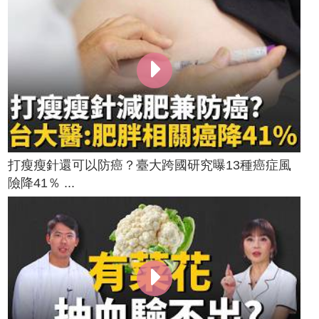
打瘦瘦針還可以防癌？臺大跨國研究曝13種癌症風
險降41％ ...