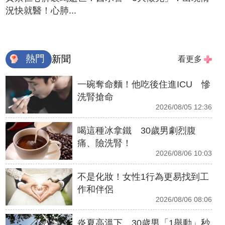
況快就醫！心肺...
熱門
新聞
看更多
一碗奪命麵！他吃後住進ICU 慘
洗腎搶命
2026/08/05 12:36
喝這種冰拿鐵 30歲男劇烈腹
痛、險洗腎！
2026/08/06 10:03
不是化妝！女性1行為更易找到工
作和伴侶
2026/08/06 08:06
炎夏高溫下 30歲男「1舉動」秒