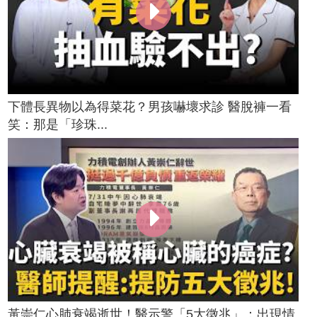
下體長異物以為得菜花？男孩嚇壞求診 醫脫褲一看
笑：那是「珍珠...
黃崇仁心肺衰竭逝世！醫示警「5大徵兆」：出現情