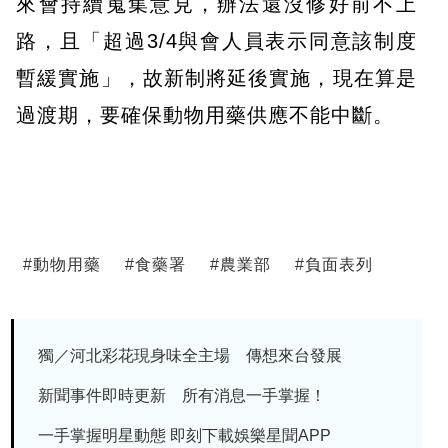
來會持續蒐集意見，辦法還沒修好前不上
路，且「超過3/4與會人員表示同意該制度
暫緩實施」，故新制將延後實施，現在算是
過渡期，要確保動物用藥供應不能中斷。
#
動物用藥
#
食藥署
#
農業部
#
負面表列
獨／河北彩花現身味全主場 傳想來台發展
新聞事件即時更新 所有消息一手掌握！
一手掌握明星動態 即刻下載娛樂星聞APP