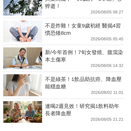
猝逝！
2026/08/05 08:27
不是炸雞！女童9歲初經 醫揭4習
慣恐矮8cm
2026/08/05 05:45
新/今年首例！7旬女發燒、腹瀉染
本土傷寒
2026/08/06 14:32
不是綠茶！1飲品助抗癌、降血壓
能穩血糖
2026/08/02 11:01
連喝2週見效！研究揭1飲料助年
長者降血壓
2026/08/05 21:21