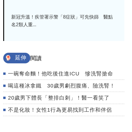
新冠升溫！疾管署示警「8症狀」可先快篩 醫點
名2類人重...
延伸
閱讀
一碗奪命麵！他吃後住進ICU 慘洗腎搶命
喝這種冰拿鐵 30歲男劇烈腹痛、險洗腎！
20歲男下體長「整排白刺」！醫一看笑了
不是化妝！女性1行為更易找到工作和伴侶