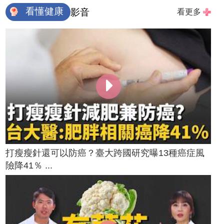
看懂健康
影音
看更多
打瘦瘦針還可以防癌？臺大跨國研究曝13種癌症風
險降41％ ...