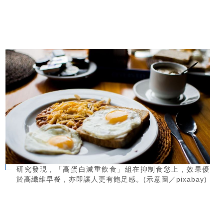
研究發現，「高蛋白減重飲食」組在抑制食慾上，效果優
於高纖維早餐，亦即讓人更有飽足感。(示意圖／pixabay)