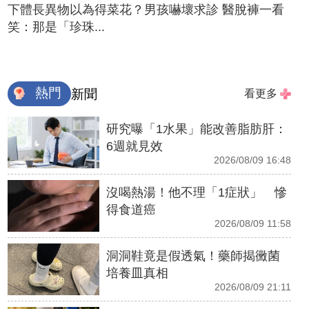
下體長異物以為得菜花？男孩嚇壞求診 醫脫褲一看
笑：那是「珍珠...
熱門
新聞
看更多
研究曝「1水果」能改善脂肪肝：
6週就見效
2026/08/09 16:48
沒喝熱湯！他不理「1症狀」 慘
得食道癌
2026/08/09 11:58
洞洞鞋竟是假透氣！藥師揭黴菌
培養皿真相
2026/08/09 21:11