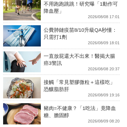
不用跑跑跳跳！研究曝「1動作可
降血壓」
2026/08/08 17:01
公費肺鏈疫苗8/10升級QA秒懂：
只需打1劑
2026/08/09 18:01
一直放屁還大不出來！醫揭大腸
癌3警訊
2026/08/08 20:37
接觸「常見塑膠微粒＋這樣吃」
恐釀脂肪肝
2026/08/09 19:16
豬肉=不健康？「1吃法」竟降血
糖、膽固醇
2026/08/09 08:20