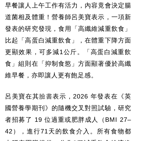
早餐讓人上午工作有活力，內容竟會決定腸
道菌相及體重！營養師呂美寶表示，一項新
發表的研究發現，食用「高纖維減重飲食」
比起「高蛋白減重飲食」，在體重下降方面
更顯效果，可多減1公斤。「高蛋白減重飲
食」組則在「抑制食慾」方面顯著優於高纖
維早餐，亦即讓人更有飽足感。
呂美寶在其
臉書
表示，2026 年發表在《英
國營養學期刊》的隨機交叉對照試驗，研究
者招募了 19 位過重或肥胖成人（BMI 27–
42），進行71天的飲食介入。所有食物都