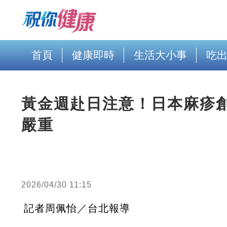
首頁
健康即時
生活大小事
吃
黃金週赴日注意！日本麻疹
嚴重
2026/04/30 11:15
記者周佩怡／台北報導