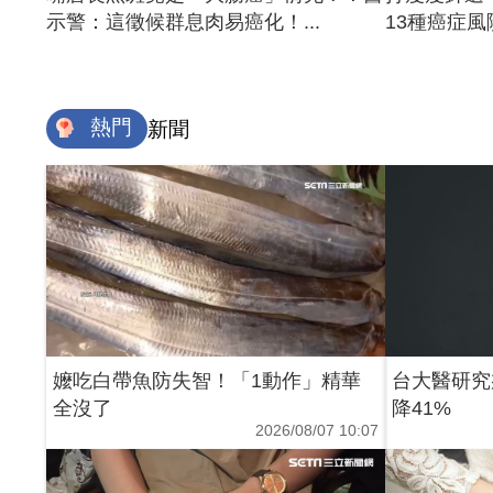
示警：這徵候群息肉易癌化！...
13種癌症風險
熱門
新聞
嬤吃白帶魚防失智！「1動作」精華
台大醫研究
全沒了
降41%
2026/08/07 10:07