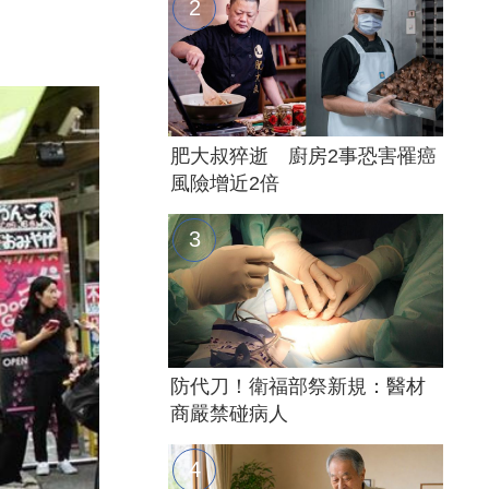
肥大叔猝逝 廚房2事恐害罹癌
風險增近2倍
防代刀！衛福部祭新規：醫材
商嚴禁碰病人