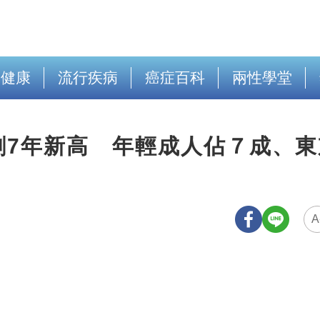
出健康
流行疾病
癌症百科
兩性學堂
創7年新高 年輕成人佔７成、東
A