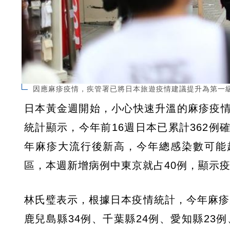
因應麻疹疫情，疾管署已將日本旅遊疫情建議提升為第一級「注
日本黃金週開始，小心快速升溫的麻疹疫
統計顯示，今年前16週日本已累計362例確
年麻疹大流行後新高，今年總感染數可能
區，本週新增病例中東京就占40例，顯示
林氏璧表示，根據日本疫情統計，今年麻疹累
鹿兒島縣34例、千葉縣24例、愛知縣23