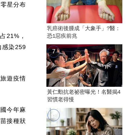
餘零星分布
乳癌術後腫成「大象手」?醫：
占21%，
恐1惡疾前兆
感染259
本旅遊疫情
。
黃仁勳抗老祕密曝光！名醫揭4
習慣老得慢
美國今年麻
疫苗接種狀