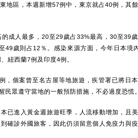
東地區，本週新增57例中，東京就占40例，其
人最多，20至29歲占33%最高，30至39歲
40至49歲則占12％。感染來源方面，今年日本境內
例、紐西蘭7例及印度4例。
案例，個案曾至名古屋等地旅遊，疾管署已將日
提醒民眾遵守當地的一般預防措施，不必過度恐慌
日本已進入黃金週旅遊旺季，人流移動增加，且
遇到確診外國旅客，因此仍須留意個人免疫力與