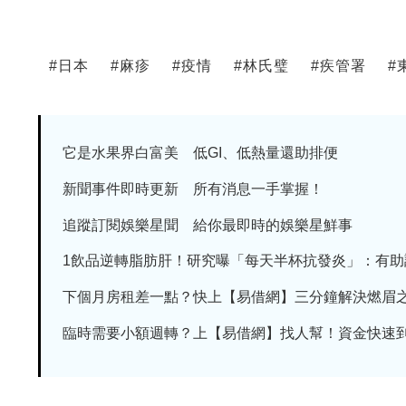
#
日本
#
麻疹
#
疫情
#
林氏璧
#
疾管署
#
它是水果界白富美 低GI、低熱量還助排便
新聞事件即時更新 所有消息一手掌握！
追蹤訂閱娛樂星聞 給你最即時的娛樂星鮮事
1飲品逆轉脂肪肝！研究曝「每天半杯抗發炎」：有助調節
下個月房租差一點？快上【易借網】三分鐘解決燃眉
臨時需要小額週轉？上【易借網】找人幫！資金快速