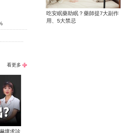
吃安眠藥助眠？藥師提7大副作
用、5大禁忌
%
看更多
嚇壞求診