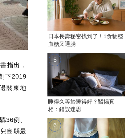
日本長壽秘密找到了！1食物穩
血糖又通腸
臉書
指出，
下2019
周邊關東地
睡得久等於睡得好？醫揭真
相：錯誤迷思
縣36例、
鹿兒島縣最