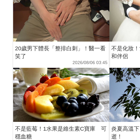
20歲男下體長「整排白刺」！醫一看
不是化妝！
笑了
和伴侶
2026/08/06 03:45
不是藍莓！1水果是維生素C寶庫 可
炎夏高溫下
穩血糖
逝！