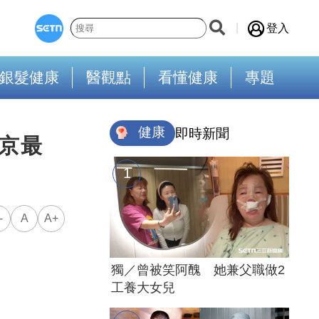
登入
銀髮健康
醫觀點
看懂健康
專題
健康
即時新聞
京最
-
A
A+
獨／曾被笑阿醜 她兼父職做2
工養大女兒