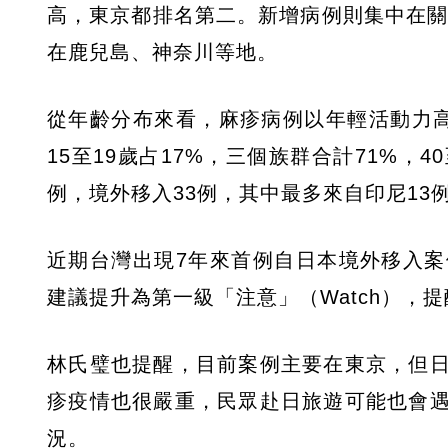
高，東京都排名第二。新增病例則集中在關
在鹿兒島、神奈川等地。
從年齡分布來看，麻疹病例以年輕活動力高的成
15至19歲占17%，三個族群合計71%，
例，境外移入33例，其中最多來自印尼13
近期台灣出現7年來首例自日本境外移入
建議提升為第一級「注意」（Watch），
林氏璧也提醒，目前案例主要在東京，但
疹疫情也很嚴重，民眾赴日旅遊可能也會
況。