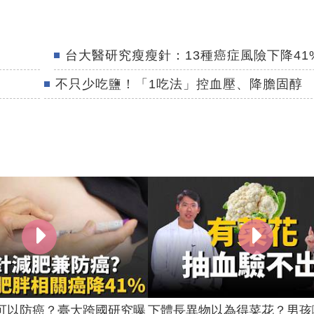
台大醫研究瘦瘦針：13種癌症風險下降41
不只少吃鹽！「1吃法」控血壓、降膽固醇
可以防癌？臺大跨國研究曝
下體長異物以為得菜花？男孩