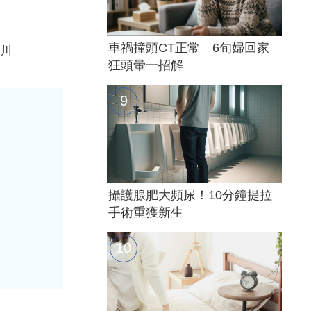
車禍撞頭CT正常 6旬婦回家
奈川
狂頭暈一招解
攝護腺肥大頻尿！10分鐘提拉
手術重獲新生