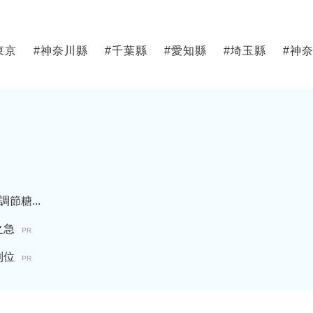
東京
#
神奈川縣
#
千葉縣
#
愛知縣
#
埼玉縣
#
神
糖...
之急
PR
到位
PR