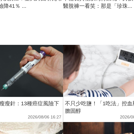
降41％ ...
醫脫褲一看笑：那是「珍珠...
瘦瘦針：13種癌症風險下
不只少吃鹽！「1吃法」控血
膽固醇
2026/08/06 16:27
2026/0