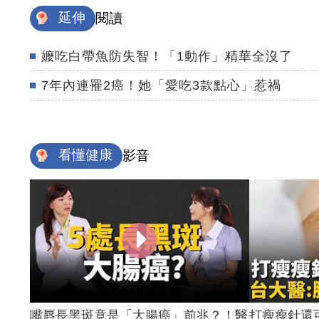
延伸
閱讀
嬤吃白帶魚防失智！「1動作」精華全沒了
7年內連罹2癌！她「愛吃3款點心」惹禍
看懂健康
影音
嘴唇長黑斑竟是「大腸癌」前兆？！醫
打瘦瘦針還