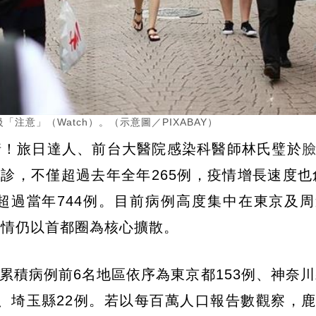
意」（Watch）。（示意圖／PIXABAY）
情！旅日達人、前台大醫院感染科醫師林氏璧於
診，不僅超過去年全年265例，疫情增長速度也創
超過當年744例。目前病例高度集中在東京及
疫情仍以首都圈為核心擴散。
積病例前6名地區依序為東京都153例、神奈川
例、埼玉縣22例。若以每百萬人口報告數觀察，