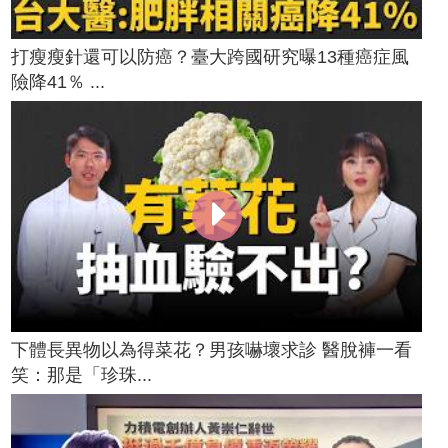
打瘦瘦針還可以防癌？臺大跨國研究曝13種癌症風
險降41％ ...
下體長異物以為得菜花？男孩嚇壞求診 醫脫褲一看
笑：那是「珍珠...