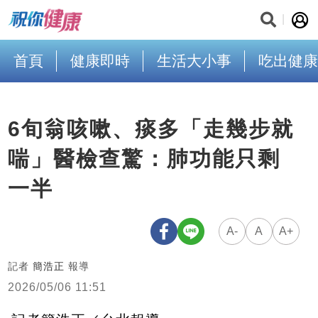
首頁
健康即時
生活大小事
吃出健康
6旬翁咳嗽、痰多「走幾步就
喘」醫檢查驚：肺功能只剩
一半
A-
A
A+
記者
簡浩正
報導
2026/05/06 11:51