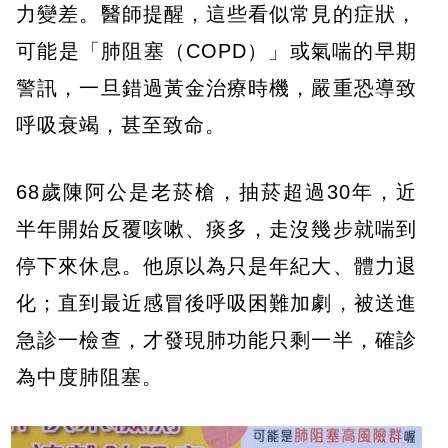
力變差。醫師提醒，這些看似常見的症狀，
可能是「肺阻塞（COPD）」或氣喘的早期
警訊，一旦錯過黃金治療時機，嚴重恐導致
呼吸衰竭，甚至致命。
68歲陳阿公是老菸槍，抽菸超過30年，近
半年開始反覆咳嗽、痰多，走沒幾步就喘到
停下來休息。他原以為只是年紀大、體力退
化；直到最近感冒後呼吸困難加劇，被送進
急診一檢查，才發現肺功能只剩一半，確診
為中度肺阻塞。