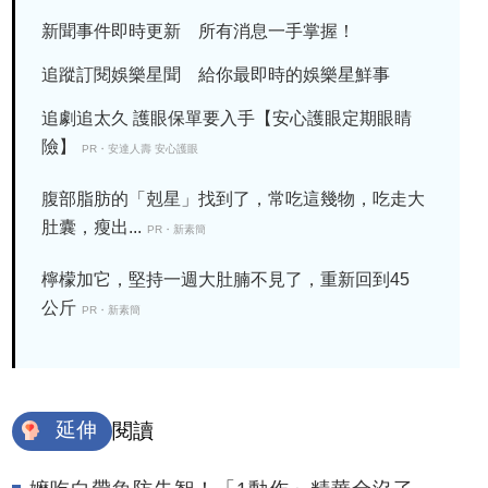
新聞事件即時更新 所有消息一手掌握！
追蹤訂閱娛樂星聞 給你最即時的娛樂星鮮事
追劇追太久 護眼保單要入手【安心護眼定期眼睛
險】
PR・安達人壽 安心護眼
腹部脂肪的「剋星」找到了，常吃這幾物，吃走大
肚囊，瘦出...
PR・新素簡
檸檬加它，堅持一週大肚腩不見了，重新回到45
公斤
PR・新素簡
延伸
閱讀