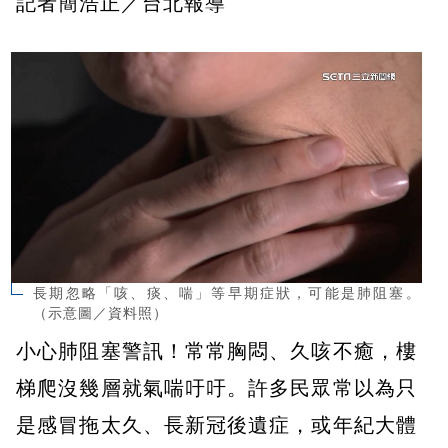
記者簡浩正／台北報導
長期忽略「咳、痰、喘」等早期症狀，可能是肺阻塞。
（示意圖／資料照）
小心肺阻塞警訊！常常胸悶、久咳不癒，樓
梯爬沒幾層就氣喘吁吁。許多民眾常以為只
是感冒拖太久、長新冠後遺症，或年紀大體