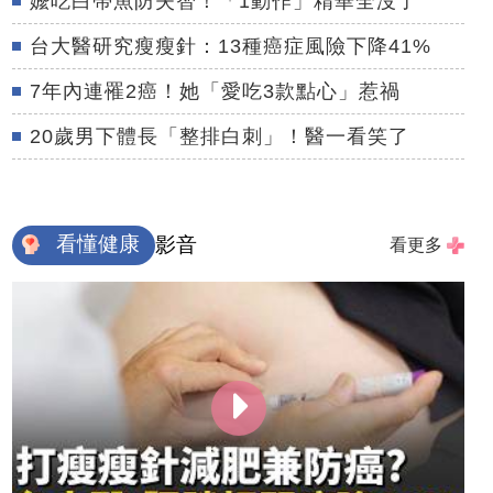
嬤吃白帶魚防失智！「1動作」精華全沒了
台大醫研究瘦瘦針：13種癌症風險下降41%
7年內連罹2癌！她「愛吃3款點心」惹禍
20歲男下體長「整排白刺」！醫一看笑了
看懂健康
影音
看更多