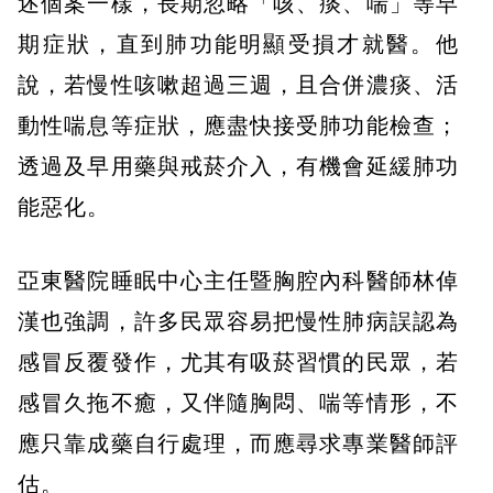
述個案一樣，長期忽略「咳、痰、喘」等早
期症狀，直到肺功能明顯受損才就醫。他
說，若慢性咳嗽超過三週，且合併濃痰、活
動性喘息等症狀，應盡快接受肺功能檢查；
透過及早用藥與戒菸介入，有機會延緩肺功
能惡化。
亞東醫院睡眠中心主任暨胸腔內科醫師林倬
漢也強調，許多民眾容易把慢性肺病誤認為
感冒反覆發作，尤其有吸菸習慣的民眾，若
感冒久拖不癒，又伴隨胸悶、喘等情形，不
應只靠成藥自行處理，而應尋求專業醫師評
估。