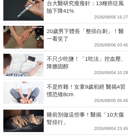
台大醫研究瘦瘦針：13種癌症風
險下降41%
2026/08/06 16:27
20歲男下體長「整排白刺」！醫
一看笑了
2026/08/06 03:45
不只少吃鹽！「1吃法」控血壓、
降膽固醇
2026/08/04 10:28
不是炸雞！女童9歲初經 醫揭4習
慣恐矮8cm
2026/08/05 05:45
睡前別做這些事！醫揭「10大傷
腎排行」
2026/08/04 23:45