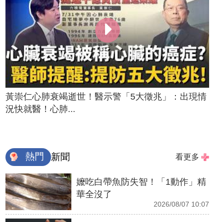
黃崇仁心肺衰竭逝世！醫示警「5大徵兆」：出現情
況快就醫！心肺...
熱門
新聞
看更多
嬤吃白帶魚防失智！「1動作」精
華全沒了
2026/08/07 10:07