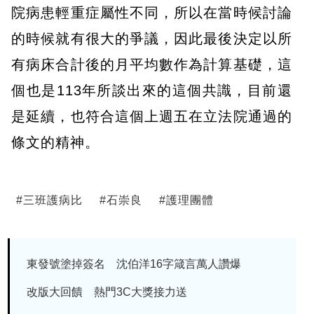
院病患輕重症屬性不同，所以在當時候討論
的時候就有很大的爭議，因此最後決定以所
有病床合計後的月平均數作為計算基礎，這
個也是113年所談出來的這個共識，目前還
是延續，也符合這個上週五在立法院通過的
條文的精神。
#
三班護病比
#
石崇良
#
護理團體
東發號塗掉簽名 沈伯洋16字箴言萬人讚爆
改版大回饋 熱門3C大獎接力送