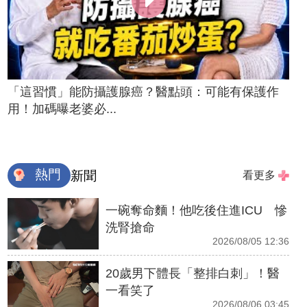
「這習慣」能防攝護腺癌？醫點頭：可能有保護作
用！加碼曝老婆必...
熱門
新聞
看更多
一碗奪命麵！他吃後住進ICU 慘
洗腎搶命
2026/08/05 12:36
20歲男下體長「整排白刺」！醫
一看笑了
2026/08/06 03:45