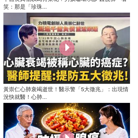
笑：那是「珍珠...
黃崇仁心肺衰竭逝世！醫示警「5大徵兆」：出現情
況快就醫！心肺...