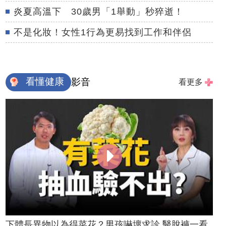
炎夏高溫下 30歲男「1舉動」秒猝逝！
不是化妝！女性1行為更易找到工作和伴侶
看懂健康
影音
看更多
下體長異物以為得菜花？男孩嚇壞求診 醫脫褲一看