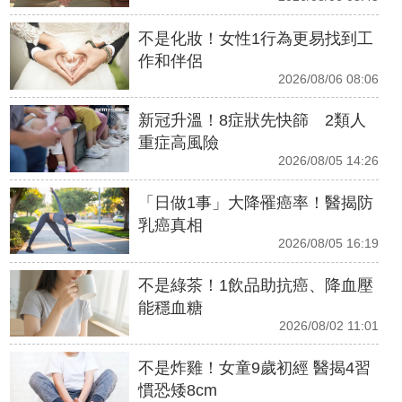
不是化妝！女性1行為更易找到工
作和伴侶
2026/08/06 08:06
新冠升溫！8症狀先快篩 2類人
重症高風險
2026/08/05 14:26
「日做1事」大降罹癌率！醫揭防
乳癌真相
2026/08/05 16:19
不是綠茶！1飲品助抗癌、降血壓
能穩血糖
2026/08/02 11:01
不是炸雞！女童9歲初經 醫揭4習
慣恐矮8cm