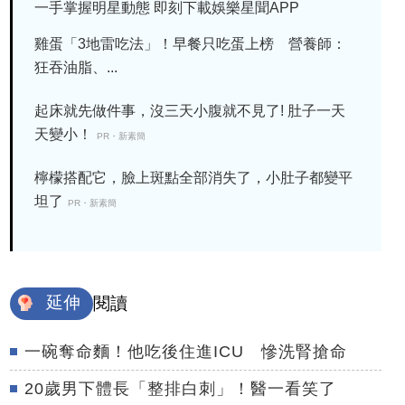
一手掌握明星動態 即刻下載娛樂星聞APP
雞蛋「3地雷吃法」！早餐只吃蛋上榜 營養師：
狂吞油脂、...
起床就先做件事，沒三天小腹就不見了! 肚子一天
天變小！
PR・新素簡
檸檬搭配它，臉上斑點全部消失了，小肚子都變平
坦了
PR・新素簡
延伸
閱讀
一碗奪命麵！他吃後住進ICU 慘洗腎搶命
20歲男下體長「整排白刺」！醫一看笑了