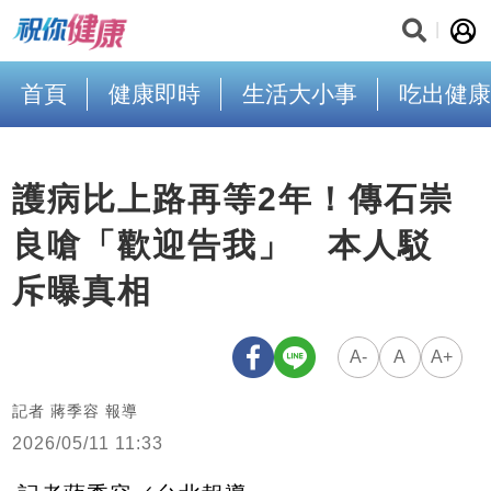
首頁
健康即時
生活大小事
吃出健康
護病比上路再等2年！傳石崇
良嗆「歡迎告我」 本人駁
斥曝真相
A-
A
A+
記者 蔣季容 報導
2026/05/11 11:33