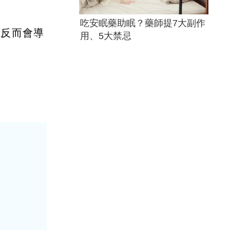
吃安眠藥助眠？藥師提7大副作
，反而會導
用、5大禁忌