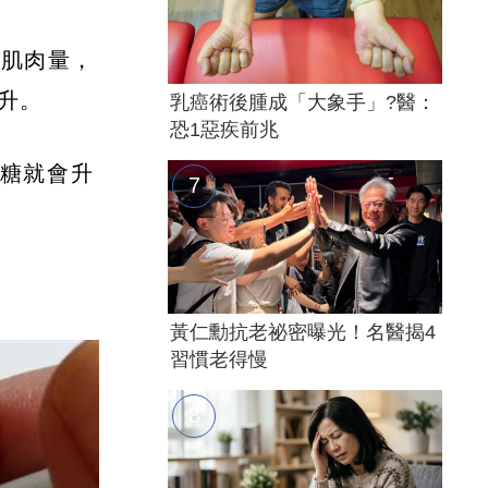
加肌肉量，
升。
乳癌術後腫成「大象手」?醫：
恐1惡疾前兆
糖就會升
黃仁勳抗老祕密曝光！名醫揭4
習慣老得慢