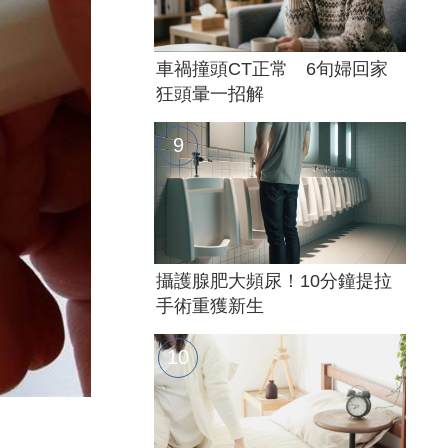
車禍撞頭CT正常 6旬婦回家
狂頭暈一招解
攝護腺肥大頻尿！10分鐘提拉
手術重獲新生