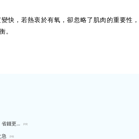
度變快，若熱衷於有氧，卻忽略了肌肉的重要性
衡。
錢更...
PR
之急
PR