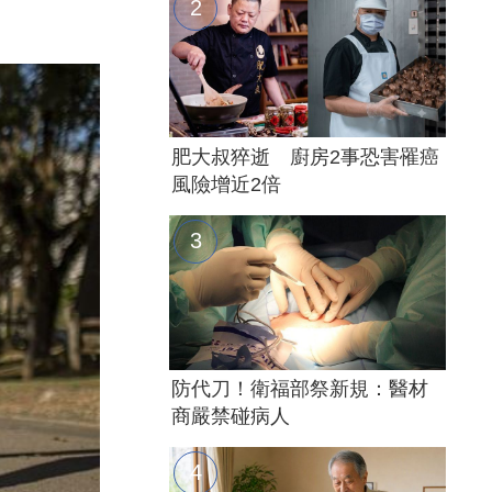
肥大叔猝逝 廚房2事恐害罹癌
風險增近2倍
防代刀！衛福部祭新規：醫材
商嚴禁碰病人