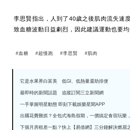
李思賢指出，人到了40歲之後肌肉流失速
致血糖波動日益劇烈，因此建議運動也要均
#
血糖
#
超慢跑
#
李思賢
#
肌肉
它是水果界白富美 低GI、低熱量還助排便
最即時的新聞話題 追蹤訂閱三立新聞網
一手掌握明星動態 即刻下載娛樂星聞APP
出國花費難抓？全包式海島假期，一價搞定食宿玩樂，省
下個月房租差一點？快上【易借網】三分鐘解決燃眉