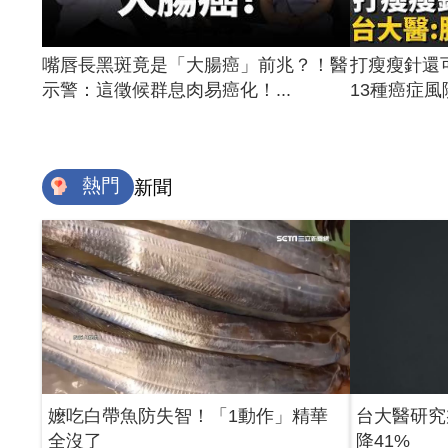
嘴唇長黑斑竟是「大腸癌」前兆？！醫
打瘦瘦針還
示警：這徵候群息肉易癌化！...
13種癌症風險
熱門
新聞
嬤吃白帶魚防失智！「1動作」精華
台大醫研究
全沒了
降41%