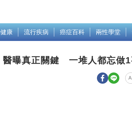
出健康
流行疾病
癌症百科
兩性學堂
！醫曝真正關鍵 一堆人都忘做1
A