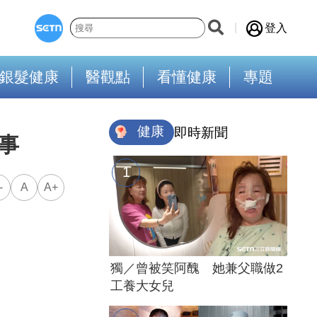
登入
銀髮健康
醫觀點
看懂健康
專題
健康
即時新聞
事
-
A
A+
獨／曾被笑阿醜 她兼父職做2
工養大女兒