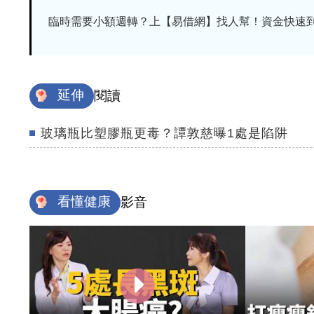
臨時需要小額週轉？上【易借網】找人幫！資金快速
延伸
閱讀
玻璃瓶比塑膠瓶更毒？譚敦慈曝1處是陷阱
看懂健康
影音