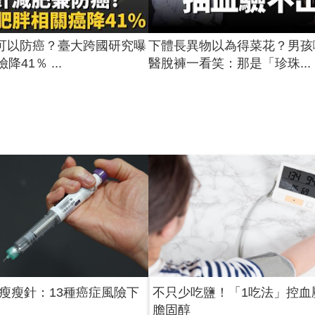
可以防癌？臺大跨國研究曝
下體長異物以為得菜花？男孩
降41％ ...
醫脫褲一看笑：那是「珍珠...
瘦瘦針：13種癌症風險下
不只少吃鹽！「1吃法」控血
膽固醇