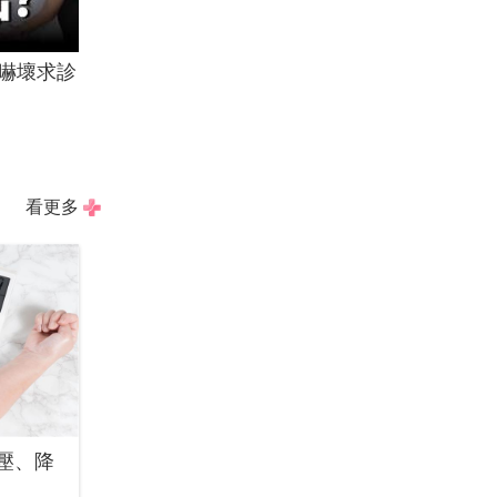
嚇壞求診
看更多
壓、降