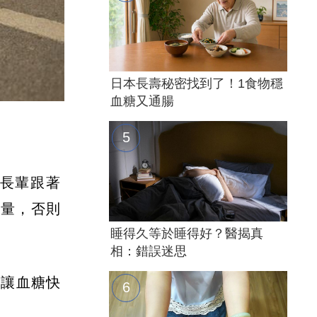
日本長壽秘密找到了！1食物穩
血糖又通腸
長輩跟著
肉量，否則
睡得久等於睡得好？醫揭真
相：錯誤迷思
內讓血糖快