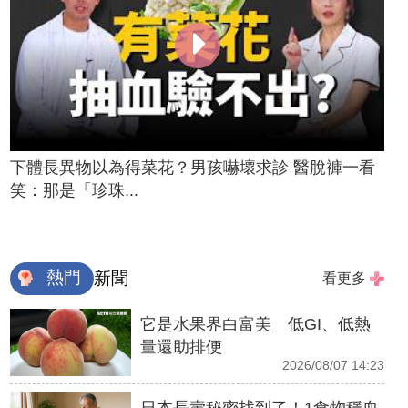
下體長異物以為得菜花？男孩嚇壞求診 醫脫褲一看
笑：那是「珍珠...
熱門
新聞
看更多
它是水果界白富美 低GI、低熱
量還助排便
2026/08/07 14:23
日本長壽秘密找到了！1食物穩血