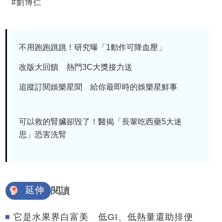
#
劉博仁
不用跑跑跳跳！研究曝「1動作可降血壓」
改版大回饋 熱門3C大獎接力送
追蹤訂閱娛樂星聞 給你最即時的娛樂星鮮事
可以救的腎臟卻毁了！醫揭「長輩吃西藥5大迷
思」恐害洗腎
延伸
閱讀
它是水果界白富美 低GI、低熱量還助排便