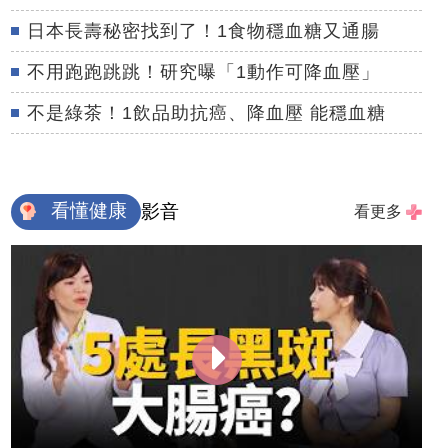
日本長壽秘密找到了！1食物穩血糖又通腸
不用跑跑跳跳！研究曝「1動作可降血壓」
不是綠茶！1飲品助抗癌、降血壓 能穩血糖
看懂健康
影音
看更多