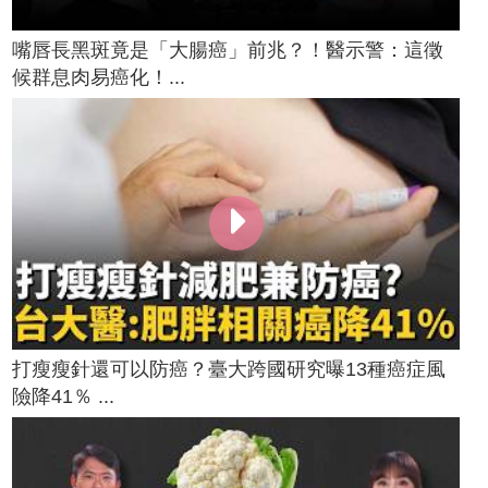
嘴唇長黑斑竟是「大腸癌」前兆？！醫示警：這徵
候群息肉易癌化！...
打瘦瘦針還可以防癌？臺大跨國研究曝13種癌症風
險降41％ ...