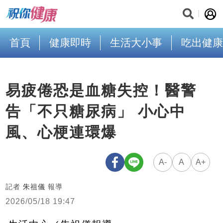
首頁
健康即時
生活大小事
吃出健康
易疲倦恐是血糖失控！醫警
告「不只糖尿病」 小心中
風、心梗連環爆
A-
A
A+
記者
朱祖儀
報導
2026/05/18 19:47