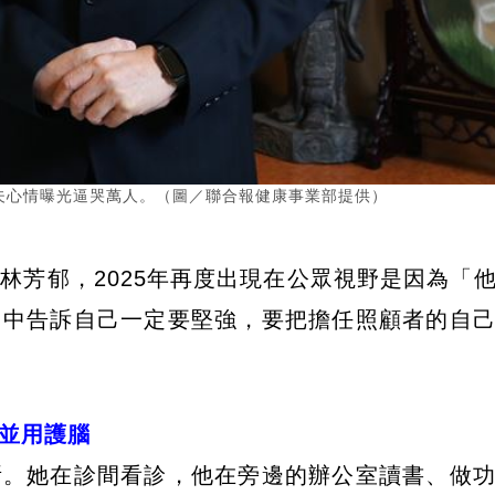
夫心情曝光逼哭萬人。（圖／聯合報健康事業部提供）
林芳郁，2025年再度出現在公眾視野是因為「
》中告訴自己一定要堅強，要把擔任照顧者的自
並用護腦
所。她在診間看診，他在旁邊的辦公室讀書、做