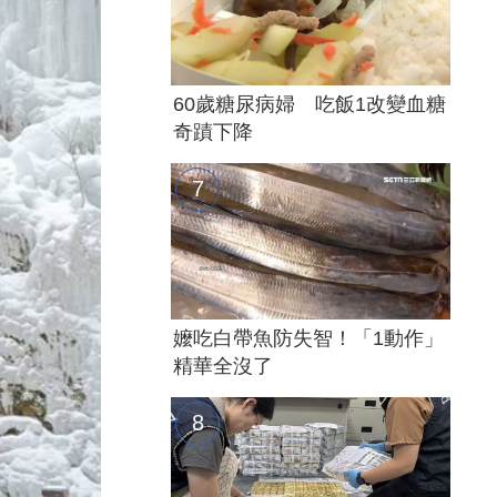
60歲糖尿病婦 吃飯1改變血糖
奇蹟下降
嬤吃白帶魚防失智！「1動作」
精華全沒了