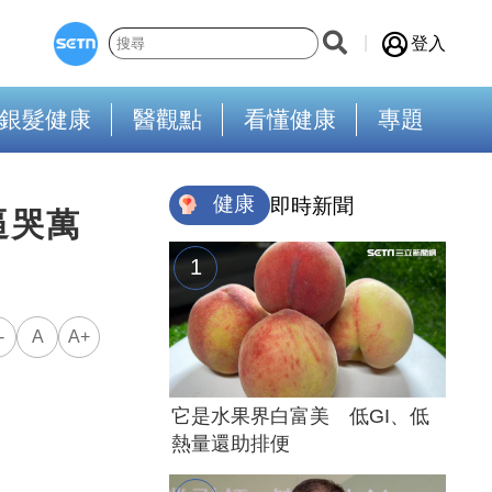
登入
銀髮健康
醫觀點
看懂健康
專題
健康
即時新聞
逼哭萬
-
A
A+
它是水果界白富美 低GI、低
熱量還助排便