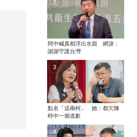
阿中喊真相浮出水面 網淚：
謝謝守護台灣
點名「這兩柯」 她：都欠陳
時中一個道歉