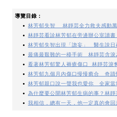
導覽目錄：
林芳郁失智 林靜芸全力救夫感動
林靜芸看診林芳郁在旁邊辦公室讀書
林芳郁失智出現「譫妄」 醫生說日
最痛最艱難的一檯手術 林靜芸含淚
看著林芳郁驚人褥瘡傷口 林靜芸淚
林芳郁九個月內傷口慢慢癒合 奇蹟
林芳郁親口說一聲我也愛你 全家當
為什麼要公開林芳郁生病的事？林靜
我相信，總有一天，他一定真的會回