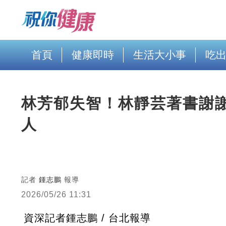
首頁
健康即時
生活大小事
吃
林芳郁失智！林靜芸著書謝
人
記者
鍾志鵬
報導
2026/05/26 11:31
資深記者鍾志鵬 / 台北報導