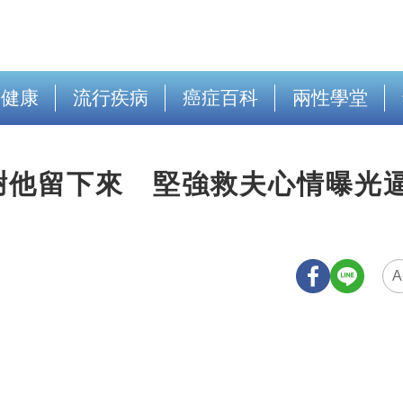
出健康
流行疾病
癌症百科
兩性學堂
謝他留下來 堅強救夫心情曝光
A