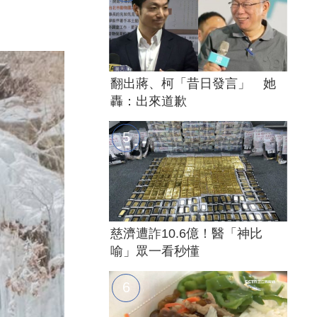
翻出蔣、柯「昔日發言」 她
轟：出來道歉
慈濟遭詐10.6億！醫「神比
喻」眾一看秒懂