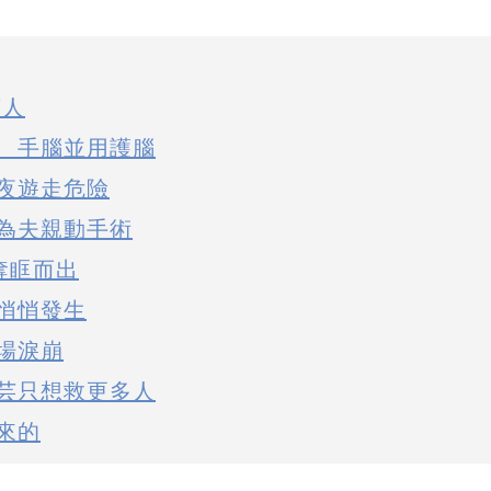
萬人
 手腦並用護腦
夜遊走危險
為夫親動手術
奪眶而出
悄悄發生
場淚崩
芸只想救更多人
來的