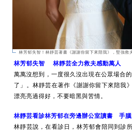
林芳郁失智！林靜芸著書《謝謝你留下來陪我》，堅強救
林芳郁失智 林靜芸全力救夫感動萬人
萬萬沒想到，一度很久沒出現在公眾場合的
了」。林靜芸在著作《謝謝你留下來陪我
漂亮亮過得好，不要暗黑與苦情。
林靜芸看診林芳郁在旁邊辦公室讀書 手腦
林靜芸說，在看診日，林芳郁會陪同到診