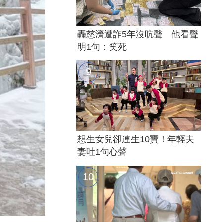
轟慈濟遭詐5年沒吭聲 他看聲
明1句：笑死
想生女兒卻連生10寶！年輕夫
妻吐1句心聲