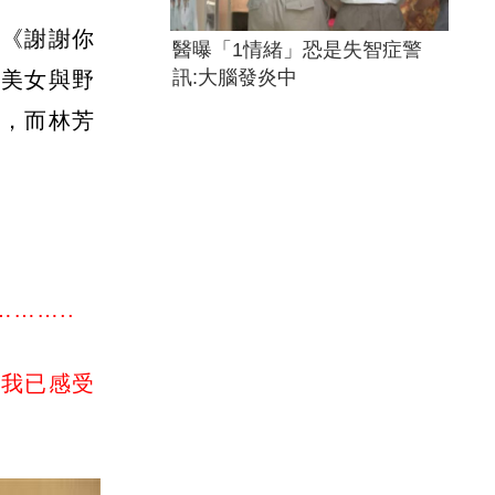
書《謝謝你
醫曝「1情緒」恐是失智症警
訊:大腦發炎中
《美女與野
福，而林芳
……..
但我已感受