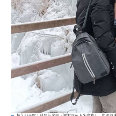
林芳郁失智！林靜芸著書《謝謝你留下來陪我》，堅強救