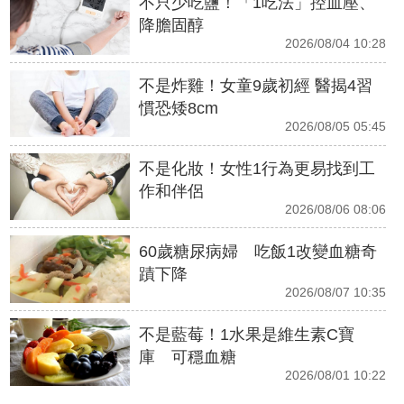
不只少吃鹽！「1吃法」控血壓、
降膽固醇
2026/08/04 10:28
不是炸雞！女童9歲初經 醫揭4習
慣恐矮8cm
2026/08/05 05:45
不是化妝！女性1行為更易找到工
作和伴侶
2026/08/06 08:06
60歲糖尿病婦 吃飯1改變血糖奇
蹟下降
2026/08/07 10:35
不是藍莓！1水果是維生素C寶
庫 可穩血糖
2026/08/01 10:22