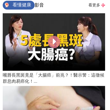
看懂健康
影音
看更多
嘴唇長黑斑竟是「大腸癌」前兆？！醫示警：這徵候
群息肉易癌化！...