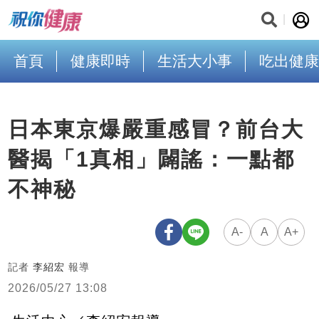
首頁
健康即時
生活大小事
吃出健康
日本東京爆嚴重感冒？前台大
醫揭「1真相」闢謠：一點都
不神秘
A-
A
A+
記者
李紹宏
報導
2026/05/27 13:08