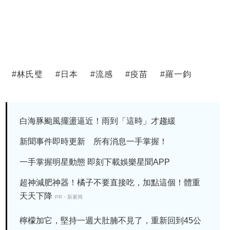
#
林氏璧
#
日本
#
流感
#
疫苗
#
羅一鈞
白海豚颱風擺盪逼近！雨到「這時」才趨緩
新聞事件即時更新 所有消息一手掌握！
一手掌握明星動態 即刻下載娛樂星聞APP
超神減肥神器！橘子不要直接吃，加點這個！體重
天天下降
PR・新素簡
檸檬加它，堅持一週大肚腩不見了，重新回到45公