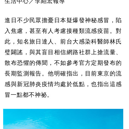
生活中心／李紹宏報導
進日不少民眾擔憂日本疑爆發神秘感冒，陷
入焦慮，甚至有人考慮接種類流感疫苗。對
此，知名旅日達人、前台大感染科醫師林氏
璧闢謠，與其盲目相信網路社群上搶流量、
散布恐懼的傳聞，不如參考官方定期發布的
長期監測報告。他明確指出，目前東京的流
感與新冠肺炎疫情均處於低點，也指出這感
冒一點都不神祕。