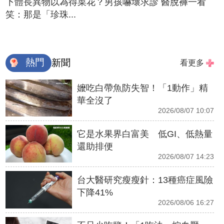
下體長異物以為得菜花？男孩嚇壞求診 醫脫褲一看
笑：那是「珍珠...
熱門
新聞
看更多
嬤吃白帶魚防失智！「1動作」精
華全沒了
2026/08/07 10:07
它是水果界白富美 低GI、低熱量
還助排便
2026/08/07 14:23
台大醫研究瘦瘦針：13種癌症風險
下降41%
2026/08/06 16:27