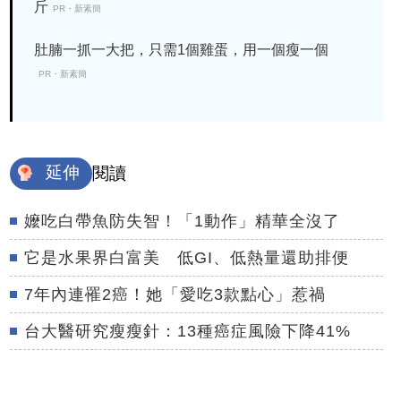
斤
PR・新素簡
肚腩一抓一大把，只需1個雞蛋，用一個瘦一個
PR・新素簡
延伸
閱讀
嬤吃白帶魚防失智！「1動作」精華全沒了
它是水果界白富美 低GI、低熱量還助排便
7年內連罹2癌！她「愛吃3款點心」惹禍
台大醫研究瘦瘦針：13種癌症風險下降41%