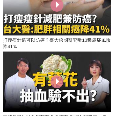
打瘦瘦針還可以防癌？臺大跨國研究曝13種癌症風險
降41％ ...