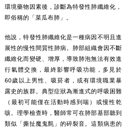
環境藥物因素後，診斷為特發性肺纖維化，
即俗稱的「菜瓜布肺」。
他說，特發性肺纖維化是一種病因不明且進
展性的慢性間質性肺病。肺部組織會因不斷
纖維化而變硬、增厚，導致肺泡無法有效進
行氣體交換，最終影響呼吸功能，多見於
60歲以上男性、吸菸者，或有環境職業暴
露史的族群。典型症狀為漸進式的呼吸困難
（最初可能僅在活動時感到喘）或慢性乾
咳。理學檢查時，醫師常可在肺部基部聽到
類似「撕扯魔鬼氈」的碎裂音。這類病患的