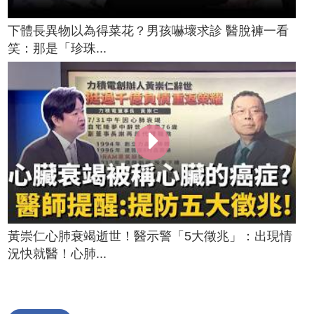
下體長異物以為得菜花？男孩嚇壞求診 醫脫褲一看
笑：那是「珍珠...
黃崇仁心肺衰竭逝世！醫示警「5大徵兆」：出現情
況快就醫！心肺...