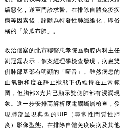
續惡化，遂至門診求醫。在排除自體免疫疾
病等因素後，診斷為特發性肺纖維化，即俗
稱的「菜瓜布肺」。
收治個案的北市聯醫忠孝院區胸腔內科主任
劉冠霆表示，個案經理學檢查發現，病患雙
側肺部基部有明顯的「囉音」。雖然病患的
血氧飽和度在靜止狀態下仍維持在正常範
圍，但胸部X光片已顯示雙側肺部有浸潤現
象。進一步安排高解析度電腦斷層檢查，發
現肺部呈現典型的UIP（尋常性間質性肺
炎）影像型態。在排除自體免疫疾病及其他