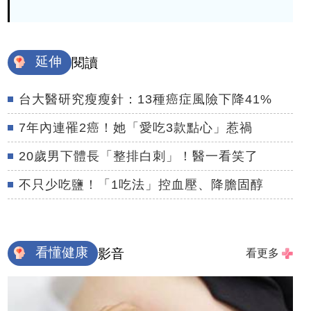
延伸
閱讀
台大醫研究瘦瘦針：13種癌症風險下降41%
7年內連罹2癌！她「愛吃3款點心」惹禍
20歲男下體長「整排白刺」！醫一看笑了
不只少吃鹽！「1吃法」控血壓、降膽固醇
看懂健康
影音
看更多