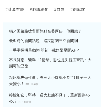
#
菜瓜布肺
#
肺纖維化
#
自體
#
劉冠霆
獨／田路路嗆曹雨婷點名姜厚任 他回應了
最即時的新聞話題 追蹤訂閱三立新聞網
一手掌握明星動態 即刻下載娛樂星聞APP
不只健忘 醫曝「1情緒」恐也是失智症警訊：大
腦可能已發...
起床就先做件事，沒三天小腹就不見了! 肚子一天
天變小！
PR・新素簡
檸檬加它，堅持一週大肚腩不見了，重新回到45
公斤
PR・新素簡