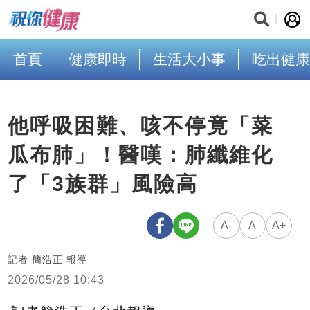
首頁
健康即時
生活大小事
吃出健康
他呼吸困難、咳不停竟「菜
瓜布肺」！醫嘆：肺纖維化
了「3族群」風險高
A-
A
A+
記者
簡浩正
報導
2026/05/28 10:43