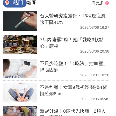
熱門
新聞
看更多
台大醫研究瘦瘦針：13種癌症風
險下降41%
2026/08/06 16:27
7年內連罹2癌！她「愛吃3款點
心」惹禍
2026/08/06 20:38
不只少吃鹽！「1吃法」控血壓、
降膽固醇
2026/08/04 10:28
不是炸雞！女童9歲初經 醫揭4習
慣恐矮8cm
2026/08/05 05:45
新冠升溫！8症狀先快篩 2類人