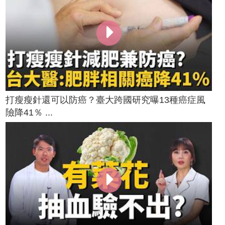
打瘦瘦針還可以防癌？臺大跨國研究曝13種癌症風
險降41％ ...