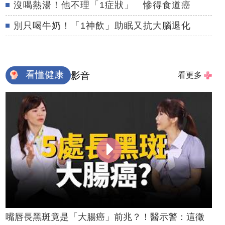
沒喝熱湯！他不理「1症狀」 慘得食道癌
別只喝牛奶！「1神飲」助眠又抗大腦退化
看懂健康
影音
看更多
嘴唇長黑斑竟是「大腸癌」前兆？！醫示警：這徵