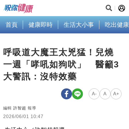
首頁
健康即時
生活大小事
吃出健康
呼吸道大魔王太兇猛！兒燒
一週「哮吼如狗吠」 醫籲3
大警訊：沒特效藥
A-
A
A+
編輯
許智超
報導
2026/06/01 10:47