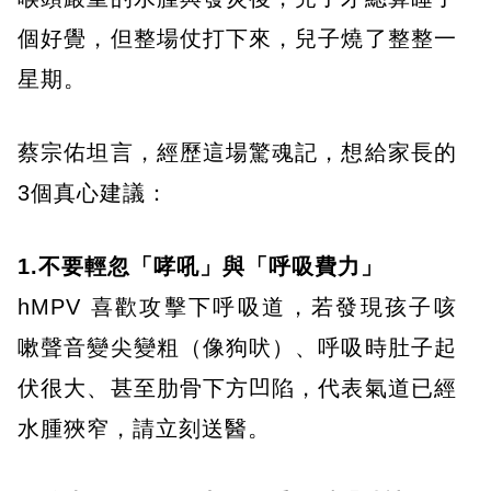
個好覺，但整場仗打下來，兒子燒了整整一
星期。
蔡宗佑坦言，經歷這場驚魂記，想給家長的
3個真心建議：
1.不要輕忽「哮吼」與「呼吸費力」
hMPV 喜歡攻擊下呼吸道，若發現孩子咳
嗽聲音變尖變粗（像狗吠）、呼吸時肚子起
伏很大、甚至肋骨下方凹陷，代表氣道已經
水腫狹窄，請立刻送醫。