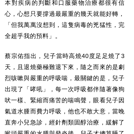
本對疾病的判斷和口服藥物治療都很有信
心，心想只要撐過最嚴重的幾天就能好轉，
「但我萬萬沒想到，這隻病毒的兇猛性，完
全超乎我的預料」。
蔡宗佑指出，兒子當時高燒40度足足燒了3
天，且退燒藥極難退下來，隨之而來的是劇
烈咳嗽與嚴重的呼吸喘，最關鍵的是，兒子
出現了「哮吼」，每一次呼吸都伴隨著像狗
吠一樣、緊縮而痛苦的喘鳴聲，眼看兒子因
氣道水腫而費力呼吸，他也不敢大意，當晚
直奔小兒急診，經針劑類固醇治療，緩解了
喉頭嚴重的水腫與發炎後，兒子才總算睡了