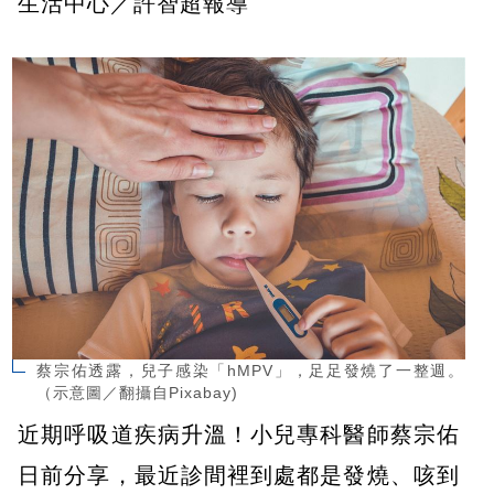
生活中心／許智超報導
蔡宗佑透露，兒子感染「hMPV」，足足發燒了一整週。
（示意圖／翻攝自Pixabay)
近期呼吸道疾病升溫！小兒專科醫師蔡宗佑
日前分享，最近診間裡到處都是發燒、咳到