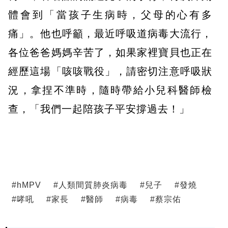
體會到「當孩子生病時，父母的心有多
痛」。他也呼籲，最近呼吸道病毒大流行，
各位爸爸媽媽辛苦了，如果家裡寶貝也正在
經歷這場「咳咳戰役」，請密切注意呼吸狀
況，拿捏不準時，隨時帶給小兒科醫師檢
查，「我們一起陪孩子平安撐過去！」
#
hMPV
#
人類間質肺炎病毒
#
兒子
#
發燒
#
哮吼
#
家長
#
醫師
#
病毒
#
蔡宗佑