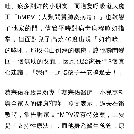
吐、痰多到炸的小朋友，而這隻呼吸道大魔
王「hMPV（人類間質肺炎病毒）」也敲響
了他家的門，儘管平時對病毒病程瞭如指
掌，但面對兒子高燒40度出現「如狗吠」
的哮吼，那股排山倒海的焦慮，讓他瞬間變
回一個無助的父親，因此也給家長們3個真
心建議，「我們一起陪孩子平安撐過去！」
蔡宗佑在臉書粉專「蔡宗佑醫師 - 小兒專科
與全家人的健康守護」
發文
表示，過去在衛
教時，常告訴家長hMPV沒有特效藥，主要
是「支持性療法」，而他身為醫生爸爸，原