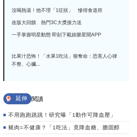
沒喝熱湯！他不理「1症狀」 慘得食道癌
改版大回饋 熱門3C大獎接力送
一手掌握明星動態 即刻下載娛樂星聞APP
比果汁恐怖！「水果1吃法」狠奪命：恐害人心律
不整、心臟...
延伸
閱讀
不用跑跑跳跳！研究曝「1動作可降血壓」
豬肉=不健康？「1吃法」竟降血糖、膽固醇