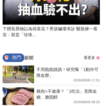
下體長異物以為得菜花？男孩嚇壞求診 醫脫褲一看
笑：那是「珍珠...
熱門
新聞
看更多
不用跑跑跳跳！研究曝「1動作可
降血壓」
2026/08/08 17:01
豬肉=不健康？「1吃法」竟降血
糖、膽固醇
2026/08/09 08:20