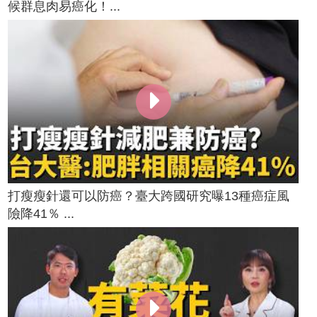
候群息肉易癌化！...
打瘦瘦針還可以防癌？臺大跨國研究曝13種癌症風
險降41％ ...