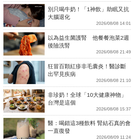
別只喝牛奶！「1神飲」助眠又抗
大腦退化
2026/08/08 14:01
以為益生菌護腎 他餐餐泡菜2週
後險洗腎
2026/08/08 21:49
狂冒百顆紅疹非毛囊炎！醫診斷
出罕見疾病
2026/08/08 21:10
非珍奶！全球「10大健康神物」
台灣是這個
2026/08/08 15:37
醫：喝錯這3種飲料 腎結石真的會
一直復發
2026/08/09 11:24