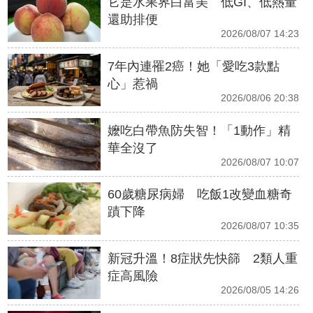
它是水果界白富美 低GI、低熱量
還助排便
2026/08/07 14:23
7年內連罹2癌！她「愛吃3款點
心」惹禍
2026/08/06 20:38
嬤吃白帶魚防失智！「1動作」精
華全沒了
2026/08/07 10:07
60歲糖尿病婦 吃飯1改變血糖奇
蹟下降
2026/08/07 10:35
新冠升溫！8症狀先快篩 2類人重
症高風險
2026/08/05 14:26