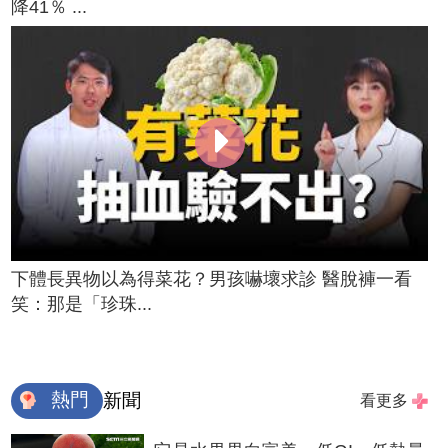
降41％ ...
下體長異物以為得菜花？男孩嚇壞求診 醫脫褲一看
笑：那是「珍珠...
熱門
新聞
看更多