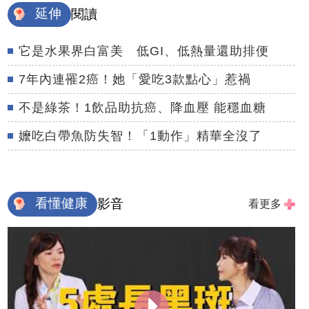
延伸
閱讀
它是水果界白富美 低GI、低熱量還助排便
7年內連罹2癌！她「愛吃3款點心」惹禍
不是綠茶！1飲品助抗癌、降血壓 能穩血糖
嬤吃白帶魚防失智！「1動作」精華全沒了
看懂健康
影音
看更多