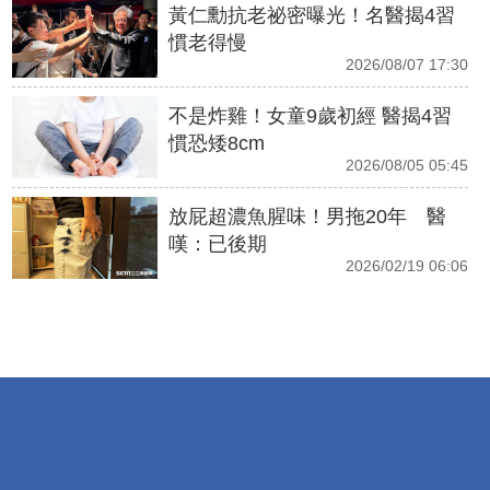
黃仁勳抗老祕密曝光！名醫揭4習
慣老得慢
2026/08/07 17:30
不是炸雞！女童9歲初經 醫揭4習
慣恐矮8cm
2026/08/05 05:45
放屁超濃魚腥味！男拖20年 醫
嘆：已後期
2026/02/19 06:06