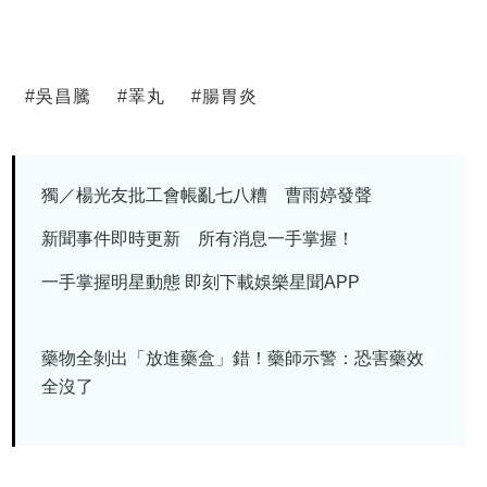
#
吳昌騰
#
睪丸
#
腸胃炎
獨／楊光友批工會帳亂七八糟 曹雨婷發聲
新聞事件即時更新 所有消息一手掌握！
一手掌握明星動態 即刻下載娛樂星聞APP
藥物全剝出「放進藥盒」錯！藥師示警：恐害藥效
全沒了