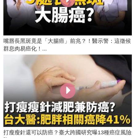
嘴唇長黑斑竟是「大腸癌」前兆？！醫示警：這徵候
群息肉易癌化！...
打瘦瘦針還可以防癌？臺大跨國研究曝13種癌症風險