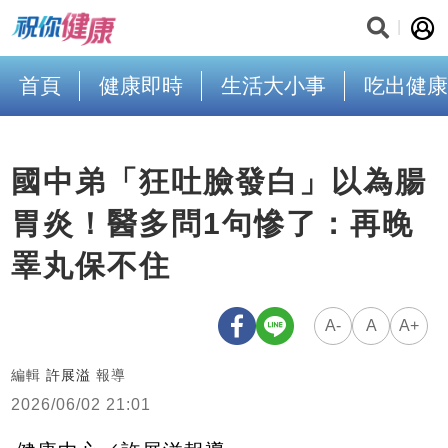
首頁
健康即時
生活大小事
吃出健康
國中弟「狂吐臉發白」以為腸
胃炎！醫多問1句慘了：再晚
睪丸保不住
A-
A
A+
編輯
許展溢
報導
2026/06/02 21:01