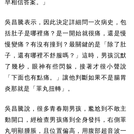
早相信答案。」
吳昌騰表示，因此決定詳細問一次病史，包
括肚子是哪裡痛？是一開始就很痛，還是慢
慢變痛？有沒有撞到？最關鍵的是「除了肚
子，還有哪裡不舒服嗎？」這時，男孩沉默
了幾秒，眼神有些閃躲，接著才很小聲說
「下面也有點痛。」讓他判斷如果不是腸胃
炎那就是「睪丸扭轉」。
吳昌騰說，很多青春期男孩，尷尬到不敢主
動開口，經檢查男孩痛到全身發抖，右側睪
丸明顯腫脹，且位置偏高，用腹部超音波一