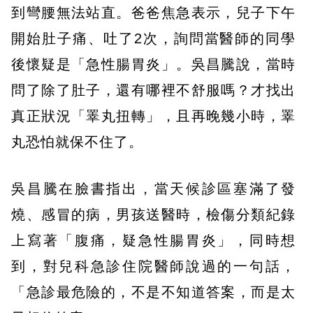
到彎腰無法站直。爸爸焦急表示，兒子下午
開始肚子痛、吐了2次，詢問當醫師的同學
後懷疑是「急性腸胃炎」。吳昌騰說，當時
問了除了肚子，還有哪裡不舒服嗎？才找出
真正狀況「睪丸扭轉」，且再晚幾小時，睪
丸恐怕就保不住了。
吳昌騰在臉書指出，當天候診區塞滿了發
燒、感冒的病，男孩送醫時，檢傷分類紀錄
上寫著「腹痛，疑急性腸胃炎」，同時想
到，對兒科急診住院醫師說過的一句話，
「急診最危險的，不是不知道答案，而是太