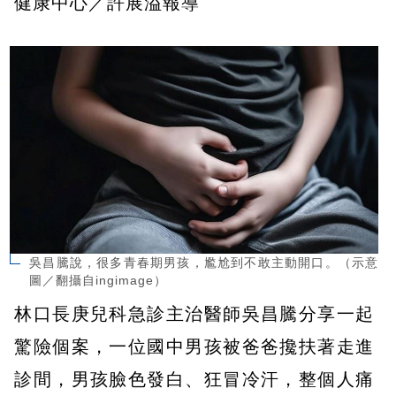
健康中心／許展溢報導
吳昌騰說，很多青春期男孩，尷尬到不敢主動開口。（示意
圖／翻攝自ingimage）
林口長庚兒科急診主治醫師吳昌騰分享一起
驚險個案，一位國中男孩被爸爸攙扶著走進
診間，男孩臉色發白、狂冒冷汗，整個人痛