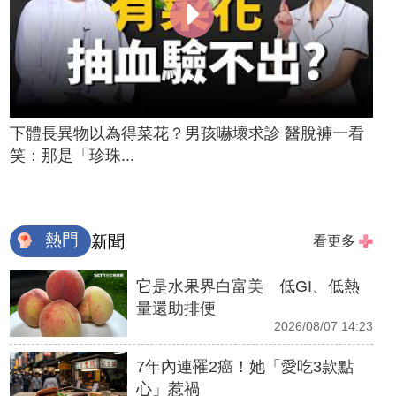
下體長異物以為得菜花？男孩嚇壞求診 醫脫褲一看
笑：那是「珍珠...
熱門
新聞
看更多
它是水果界白富美 低GI、低熱
量還助排便
2026/08/07 14:23
7年內連罹2癌！她「愛吃3款點
心」惹禍