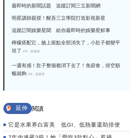
最即時的新聞話題 追蹤訂閱三立新聞網
明星講師親授！醒吾三立學院打造影視新星
追蹤訂閱娛樂星聞 給你最即時的娛樂星鮮事
檸檬搭配它，臉上斑點全部消失了，小肚子都變平
坦了
PR・新素簡
一週有感！肚子整個都消下去了！免節食，排空順
暢就夠
PR・新素簡
延伸
閱讀
它是水果界白富美 低GI、低熱量還助排便
7年內連罹2癌！她「愛吃3款點心」惹禍