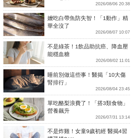
2026/08/06 20:38
嬤吃白帶魚防失智！「1動作」精
華全沒了
2026/08/07 10:07
不是綠茶！1飲品助抗癌、降血壓
能穩血糖
2026/08/02 11:01
睡前別做這些事！醫揭「10大傷
腎排行」
2026/08/04 23:45
單吃酪梨浪費了！「搭3類食物」
營養飆升
2026/07/31 13:14
不是炸雞！女童9歲初經 醫揭4習