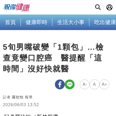
首頁
健康即時
生活大小事
吃出健康
5旬男嘴破變「1顆包」…檢
查竟變口腔癌 醫提醒「這
時間」沒好快就醫
A-
A
A+
記者
羅欣怡
報導
2026/06/03 13:52