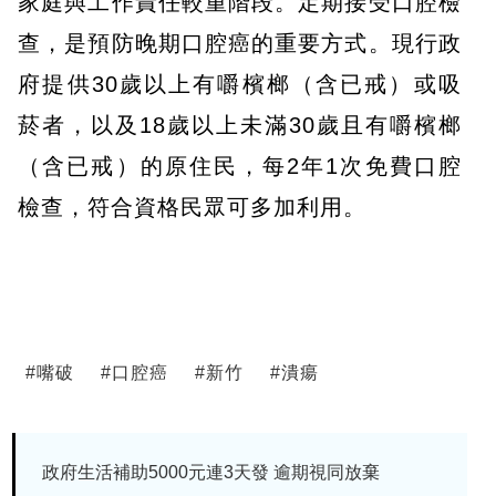
家庭與工作責任較重階段。定期接受口腔檢
查，是預防晚期口腔癌的重要方式。現行政
府提供30歲以上有嚼檳榔（含已戒）或吸
菸者，以及18歲以上未滿30歲且有嚼檳榔
（含已戒）的原住民，每2年1次免費口腔
檢查，符合資格民眾可多加利用。
#
嘴破
#
口腔癌
#
新竹
#
潰瘍
政府生活補助5000元連3天發 逾期視同放棄