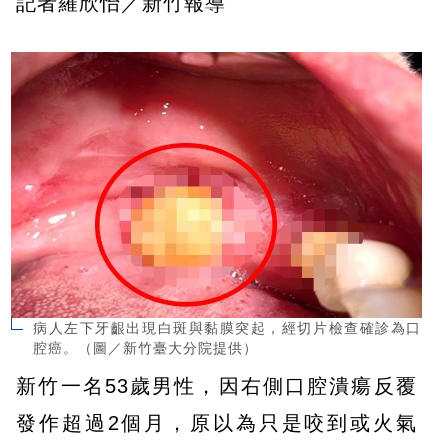
記者羅欣怡／新竹報導
病人左下牙齦出現白斑與黏膜突起，經切片檢查確診為口
腔癌。（圖／新竹臺大分院提供）
新竹一名53歲男性，因右側口腔潰瘍反覆
發作超過2個月，原以為只是咬到或火氣