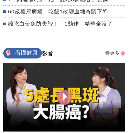
60歲糖尿病婦 吃飯1改變血糖奇蹟下降
嬤吃白帶魚防失智！「1動作」精華全沒了
看懂健康
影音
看更多