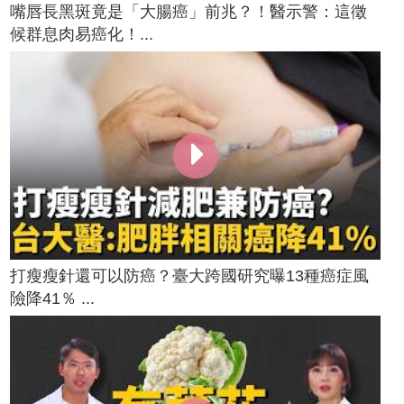
嘴唇長黑斑竟是「大腸癌」前兆？！醫示警：這徵
候群息肉易癌化！...
打瘦瘦針還可以防癌？臺大跨國研究曝13種癌症風
險降41％ ...