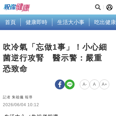
首頁
健康即時
生活大小事
吃出健康
吹冷氣「忘做1事」！小心細
菌逆行攻腎 醫示警：嚴重
恐致命
A-
A
A+
記者
朱祖儀
報導
2026/06/04 10:12