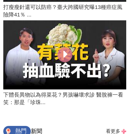
打瘦瘦針還可以防癌？臺大跨國研究曝13種癌症風
險降41％ ...
下體長異物以為得菜花？男孩嚇壞求診 醫脫褲一看
笑：那是「珍珠...
熱門
新聞
看更多