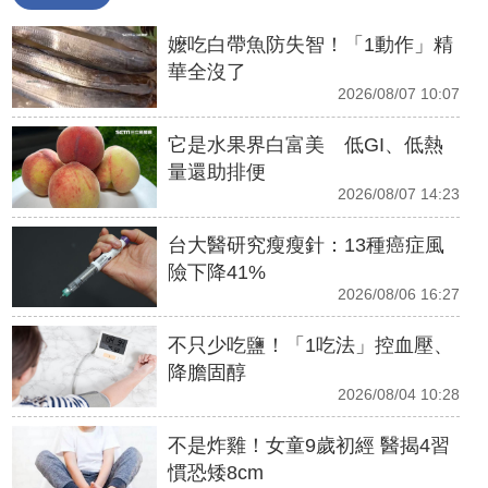
嬤吃白帶魚防失智！「1動作」精
華全沒了
2026/08/07 10:07
它是水果界白富美 低GI、低熱
量還助排便
2026/08/07 14:23
台大醫研究瘦瘦針：13種癌症風
險下降41%
2026/08/06 16:27
不只少吃鹽！「1吃法」控血壓、
降膽固醇
2026/08/04 10:28
不是炸雞！女童9歲初經 醫揭4習
慣恐矮8cm