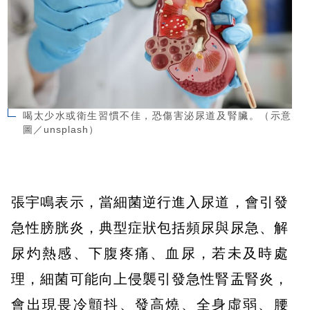
喝太少水或衛生習慣不佳，恐傷害泌尿道及腎臟。（示意
圖／unsplash）
張宇鳴表示，當細菌逆行進入尿道，會引發
急性膀胱炎，典型症狀包括頻尿與尿急、解
尿灼熱感、下腹疼痛、血尿，若未及時處
理，細菌可能向上侵襲引發急性腎盂腎炎，
會出現畏冷顫抖、發高燒、全身虛弱、腰