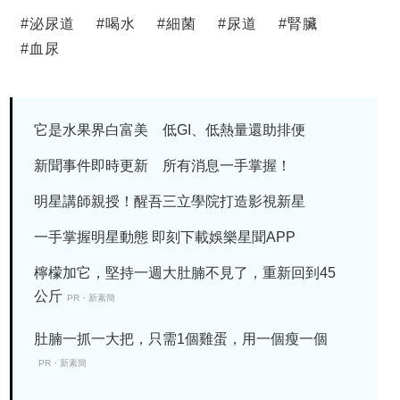
#
泌尿道
#
喝水
#
細菌
#
尿道
#
腎臟
#
血尿
它是水果界白富美 低GI、低熱量還助排便
新聞事件即時更新 所有消息一手掌握！
明星講師親授！醒吾三立學院打造影視新星
一手掌握明星動態 即刻下載娛樂星聞APP
檸檬加它，堅持一週大肚腩不見了，重新回到45
公斤
PR・新素簡
肚腩一抓一大把，只需1個雞蛋，用一個瘦一個
PR・新素簡