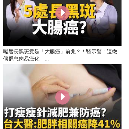
嘴唇長黑斑竟是「大腸癌」前兆？！醫示警：這徵
候群息肉易癌化！...