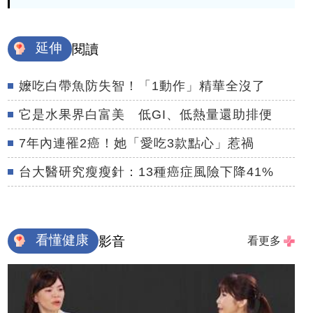
延伸
閱讀
嬤吃白帶魚防失智！「1動作」精華全沒了
它是水果界白富美 低GI、低熱量還助排便
7年內連罹2癌！她「愛吃3款點心」惹禍
台大醫研究瘦瘦針：13種癌症風險下降41%
看懂健康
影音
看更多