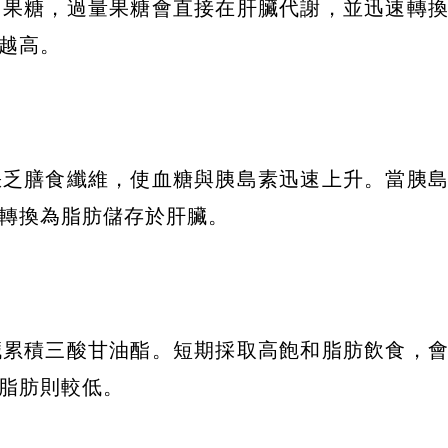
自果糖，過量果糖會直接在肝臟代謝，並迅速轉
越高。
缺乏膳食纖維，使血糖與胰島素迅速上升。當胰
轉換為脂肪儲存於肝臟。
臟累積三酸甘油酯。短期採取高飽和脂肪飲食，
脂肪則較低。