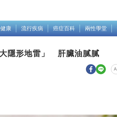
出健康
流行疾病
癌症百科
兩性學堂
5大隱形地雷」 肝臟油膩膩
A