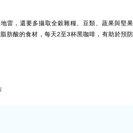
食地雷，還要多攝取全穀雜糧、豆類、蔬果與堅
脂肪酸的食材，每天2至3杯黑咖啡，有助於預
宸