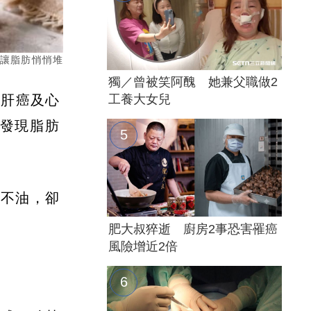
能讓脂肪悄悄堆
獨／曾被笑阿醜 她兼父職做2
、肝癌及心
工養大女兒
發現脂肪
來不油，卻
肥大叔猝逝 廚房2事恐害罹癌
風險增近2倍