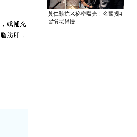
黃仁勳抗老祕密曝光！名醫揭4
習慣老得慢
果，或補充
防脂肪肝，