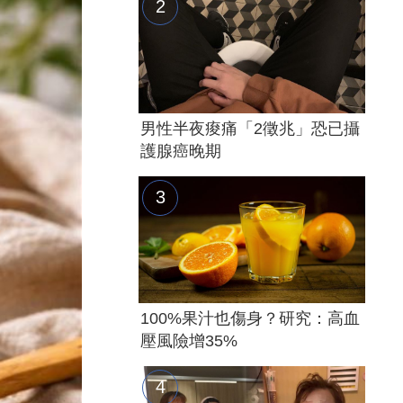
男性半夜痠痛「2徵兆」恐已攝
護腺癌晚期
100%果汁也傷身？研究：高血
壓風險增35%