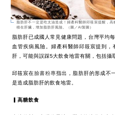
脂肪肝不一定是吃太油造成！婦產科醫師邱筱宸提醒，高
積在肝臟，增加脂肪肝風險。（圖／AI製圖）
脂肪肝已成國人常見健康問題，台灣平均每
血管疾病風險。婦產科醫師邱筱宸提到，
肝，可能與誤踩5大飲食地雷有關，包括攝
邱筱宸在
臉書粉專
指出，脂肪肝的形成不
是造成脂肪肝的飲食地雷。
▎高糖飲食