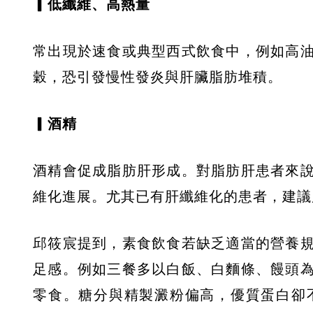
▎低纖維、高熱量
常出現於速食或典型西式飲食中，例如高
穀，恐引發慢性發炎與肝臟脂肪堆積。
▎酒精
酒精會促成脂肪肝形成。對脂肪肝患者來
維化進展。尤其已有肝纖維化的患者，建議
邱筱宸提到，素食飲食若缺乏適當的營養
足感。例如三餐多以白飯、白麵條、饅頭
零食。糖分與精製澱粉偏高，優質蛋白卻