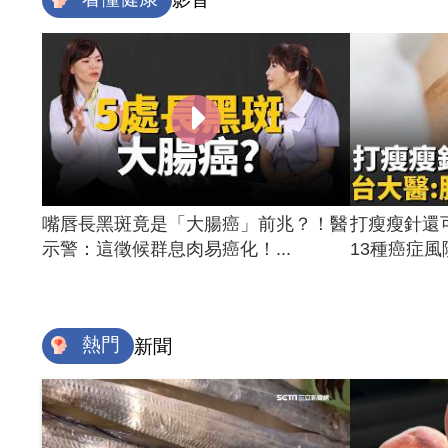
嘴唇長黑斑竟是「大腸癌」前兆？！醫
打瘦瘦針還
示警：這徵候群息肉易癌化！...
13種癌症風險
熱門
新聞