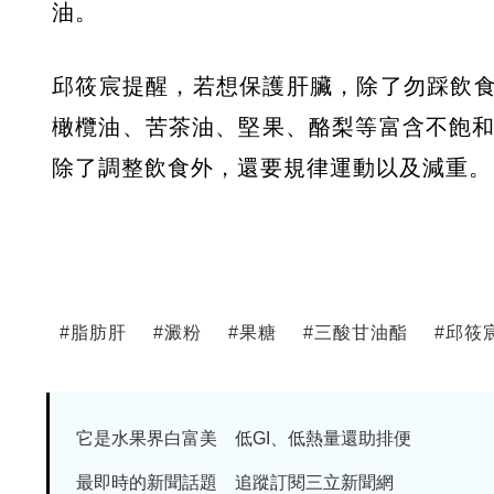
油。
邱筱宸提醒，若想保護肝臟，除了勿踩飲
橄欖油、苦茶油、堅果、酪梨等富含不飽和
除了調整飲食外，還要規律運動以及減重。
#
脂肪肝
#
澱粉
#
果糖
#
三酸甘油酯
#
邱筱
它是水果界白富美 低GI、低熱量還助排便
最即時的新聞話題 追蹤訂閱三立新聞網