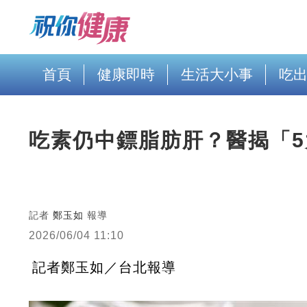
首頁
健康即時
生活大小事
吃
吃素仍中鏢脂肪肝？醫揭「
記者
鄭玉如
報導
2026/06/04 11:10
記者鄭玉如／台北報導