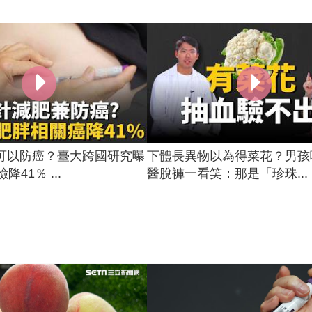
可以防癌？臺大跨國研究曝
下體長異物以為得菜花？男孩
降41％ ...
醫脫褲一看笑：那是「珍珠...