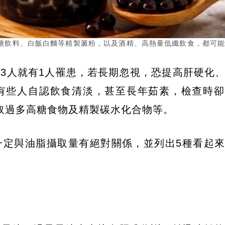
糖飲料、白飯白麵等精製澱粉，以及酒精、高熱量低纖飲食，都可
3人就有1人罹患，若長期忽視，恐提高肝硬化
有些人自認飲食清淡，甚至長年茹素，檢查時卻
取過多高糖食物及精製碳水化合物等。
一定與油脂攝取量有絕對關係，並列出5種看起