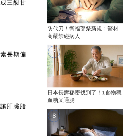
換成三酸甘
防代刀！衛福部祭新規：醫材
商嚴禁碰病人
島素長期偏
日本長壽秘密找到了！1食物穩
血糖又通腸
會讓肝臟脂