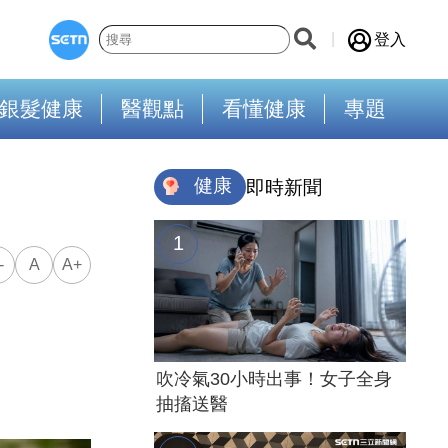
登入
銀髮健康
醫觀點
看懂健康
專題
健康
即時新聞
-
A
A+
吹冷氣30小時出事！女子全身
抽搐送醫