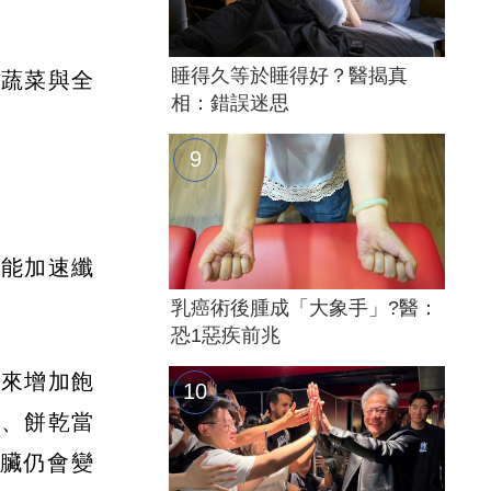
睡得久等於睡得好？醫揭真
乏蔬菜與全
相：錯誤迷思
可能加速纖
乳癌術後腫成「大象手」?醫：
恐1惡疾前兆
水來增加飽
包、餅乾當
臟仍會變