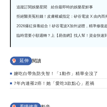
追蹤訂閱娛樂星聞 給你最即時的娛樂星鮮事
拒絕醫美冤枉錢！皮膚權威指定：矽谷電波 X 由內而外養
2026爆紅保養組合！矽谷電波X加外泌體，精準修復超有
臨時需要小額週轉？上【易借網】找人幫！資金快速
延伸
閱讀
嬤吃白帶魚防失智！「1動作」精華全沒了
7年內連罹2癌！她「愛吃3款點心」惹禍
看懂健康
影音