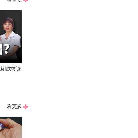
嚇壞求診
看更多