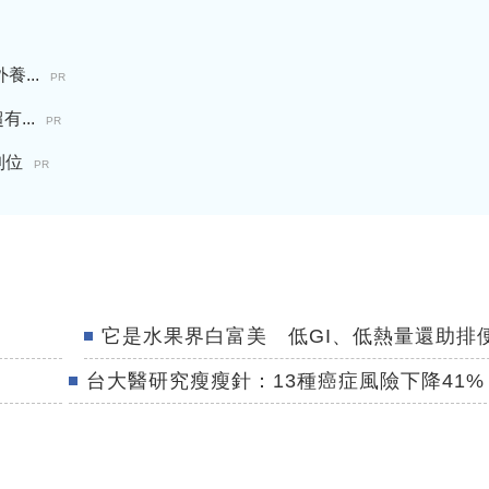
...
PR
...
PR
到位
PR
它是水果界白富美 低GI、低熱量還助排
台大醫研究瘦瘦針：13種癌症風險下降41%