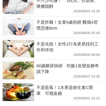
不只少吃鹽！「1吃法」控血壓、
降膽固醇
2026/08/04 10:28
不是炸雞！女童9歲初經 醫揭4習
慣恐矮8cm
2026/08/05 05:45
不是化妝！女性1行為更易找到工
作和伴侶
2026/08/06 08:06
60歲糖尿病婦 吃飯1改變血糖奇
蹟下降
2026/08/07 10:35
不是藍莓！1水果是維生素C寶
庫 可穩血糖
2026/08/01 10:22