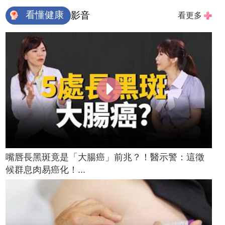
看懂健康
影音
看更多
嘴唇長黑斑竟是「大腸癌」前兆？！醫示警：這徵
候群息肉易癌化！...