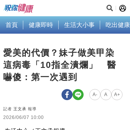
首頁
健康即時
生活大小事
吃出健康
愛美的代價？妹子做美甲染
這病毒「10指全潰爛」 醫
嚇傻：第一次遇到
A-
A
A+
記者
王文承
報導
2026/06/07 10:00