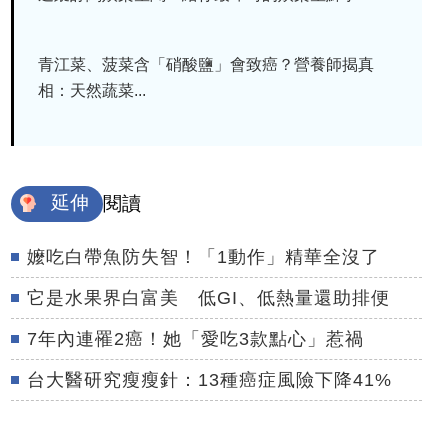
青江菜、菠菜含「硝酸鹽」會致癌？營養師揭真
相：天然蔬菜...
延伸
閱讀
嬤吃白帶魚防失智！「1動作」精華全沒了
它是水果界白富美 低GI、低熱量還助排便
7年內連罹2癌！她「愛吃3款點心」惹禍
台大醫研究瘦瘦針：13種癌症風險下降41%