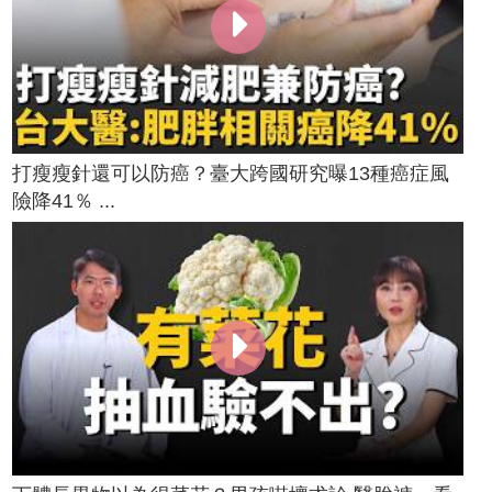
打瘦瘦針還可以防癌？臺大跨國研究曝13種癌症風
險降41％ ...