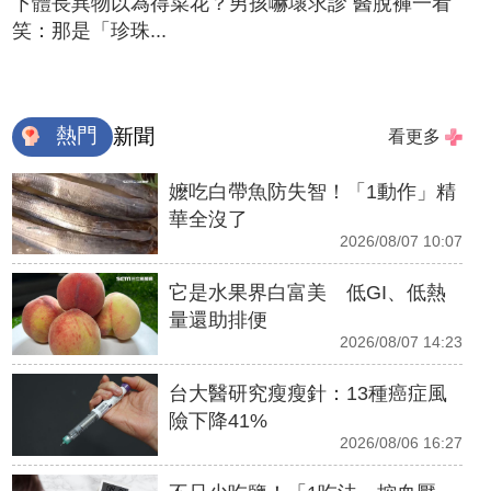
下體長異物以為得菜花？男孩嚇壞求診 醫脫褲一看
笑：那是「珍珠...
熱門
新聞
看更多
嬤吃白帶魚防失智！「1動作」精
華全沒了
2026/08/07 10:07
它是水果界白富美 低GI、低熱
量還助排便
2026/08/07 14:23
台大醫研究瘦瘦針：13種癌症風
險下降41%
2026/08/06 16:27