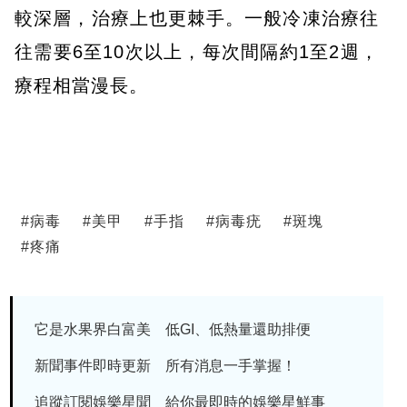
較深層，治療上也更棘手。一般冷凍治療往
往需要6至10次以上，每次間隔約1至2週，
療程相當漫長。
#
病毒
#
美甲
#
手指
#
病毒疣
#
斑塊
#
疼痛
它是水果界白富美 低GI、低熱量還助排便
新聞事件即時更新 所有消息一手掌握！
追蹤訂閱娛樂星聞 給你最即時的娛樂星鮮事