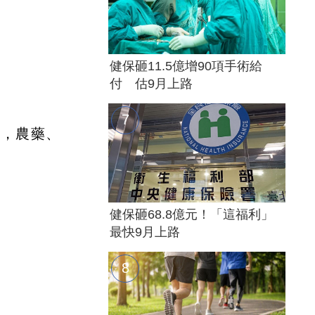
健保砸11.5億增90項手術給
付 估9月上路
外，農藥、
健保砸68.8億元！「這福利」
最快9月上路