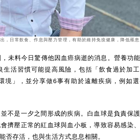
指出，日常飲食、作息與壓力管理，有助於維持免疫健康，降低罹患
劇，未料今日驚傳他因血癌病逝的消息。營養功
良生活習慣可能提高風險，包括「飲食過於加工
環境」，並分享做6事有助於遠離疾病，例如選
）並不是一夕之間形成的疾病。白血球是負責保
就會擠壓正常的紅血球與血小板，導致容易感染
能否存活，也與生活方式息息相關。