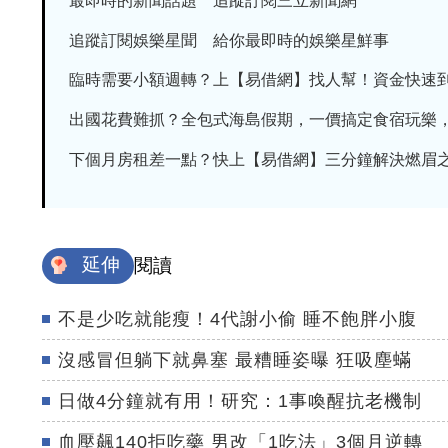
最即時的新聞話題 追蹤訂閱三立新聞網
追蹤訂閱娛樂星聞 給你最即時的娛樂星鮮事
臨時需要小額週轉？上【易借網】找人幫！資金快速
出國花費難抓？全包式海島假期，一價搞定食宿玩樂，省
下個月房租差一點？快上【易借網】三分鐘解決燃眉
延伸
閱讀
不是少吃就能瘦！4代謝小偷 睡不飽胖小腹
沒感冒但躺下就鼻塞 最糟睡姿曝 狂吸塵蟎
日做4分鐘就有用！研究：1事喚醒抗老機制
血壓飆140拒吃藥 男改「1吃法」3個月逆轉