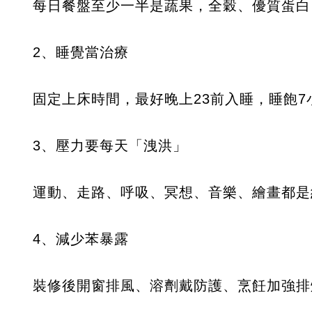
每日餐盤至少一半是蔬果，全穀、優質蛋白
2、睡覺當治療
固定上床時間，最好晚上23前入睡，睡飽7
3、壓力要每天「洩洪」
運動、走路、呼吸、冥想、音樂、繪畫都是
4、減少苯暴露
裝修後開窗排風、溶劑戴防護、烹飪加強排