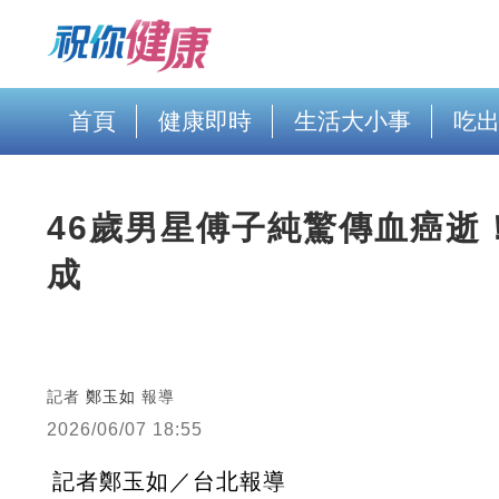
首頁
健康即時
生活大小事
吃
46歲男星傅子純驚傳血癌逝
成
記者
鄭玉如
報導
2026/06/07 18:55
記者鄭玉如／台北報導