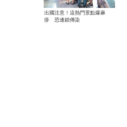
出國注意！這熱門景點爆麻
疹 恐連鎖傳染