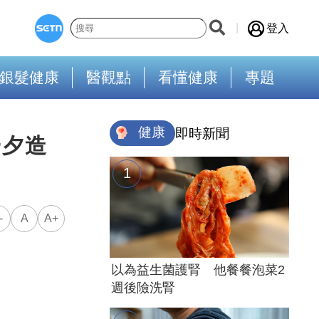
登入
銀髮健康
醫觀點
看懂健康
專題
健康
即時新聞
一夕造
-
A
A+
以為益生菌護腎 他餐餐泡菜2
週後險洗腎