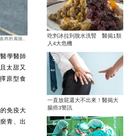
吃剉冰拉到脫水洗腎 醫揭1類
血癌的風險。
人4大危機
能醫學醫師
且太甜又
擇原型食
一直放屁還大不出來！醫揭大
腸癌3警訊
護的免疫大
、瘀青、出