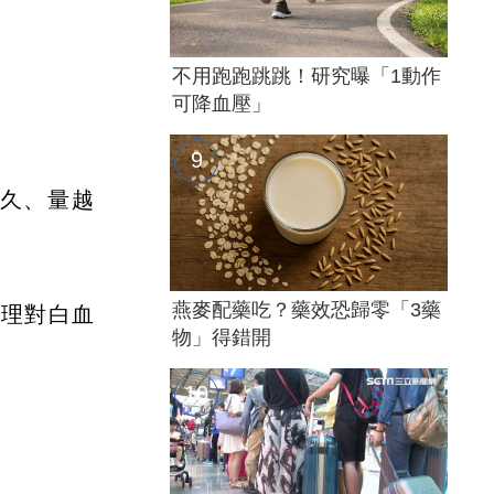
不用跑跑跳跳！研究曝「1動作
可降血壓」
久、量越
燕麥配藥吃？藥效恐歸零「3藥
管理對白血
物」得錯開