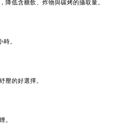
，降低含糖飲、炸物與碳烤的攝取量。
小時。
紓壓的好選擇。
煙。