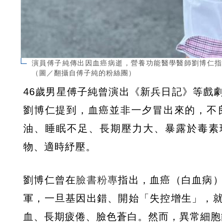
演員傅子純傳出因血癌病逝，營養功能醫學醫師劉博仁
（圖／翻攝自傅子純的粉絲團）
46歲男星傅子純曾演出《新兵日記》等戲
劉博仁提到，血癌並非一夕冒出來的，不
油、睡眠不足、長期壓力大、暴露於毒素
物、適時紓壓。
劉博仁曾在
臉書粉專
指出，血癌（白血病
軍，一旦基因出錯、開始「失控增生」，
血、長期疲倦、臉色蒼白。然而，異常細胞