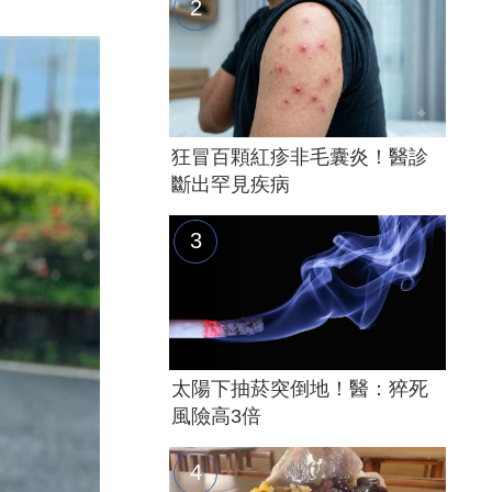
狂冒百顆紅疹非毛囊炎！醫診
斷出罕見疾病
太陽下抽菸突倒地！醫：猝死
風險高3倍