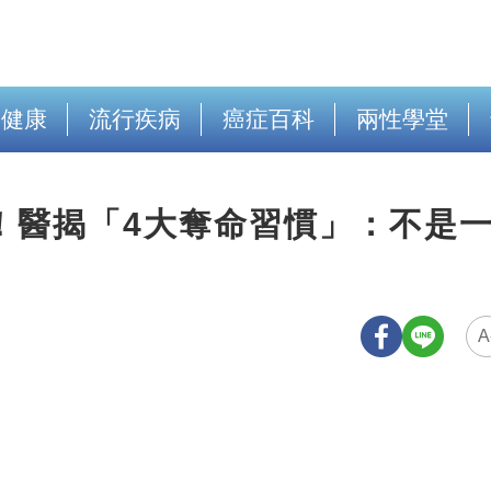
出健康
流行疾病
癌症百科
兩性學堂
！醫揭「4大奪命習慣」：不是
A