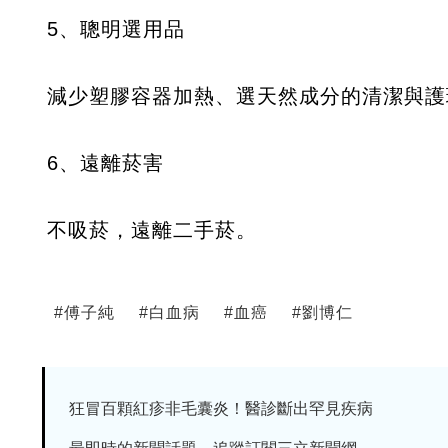
5、聰明選用品
減少塑膠容器加熱、選天然成分的清潔與護
6、遠離菸害
不吸菸，遠離二手菸。
#
傅子純
#
白血病
#
血癌
#
劉博仁
狂冒百顆紅疹非毛囊炎！醫診斷出罕見疾病