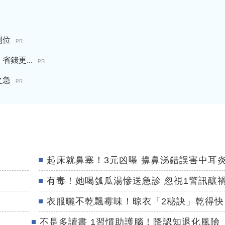
到位
PR
錢更...
PR
之急
PR
起床就鼻塞！3元凶曝 擤鼻涕錯誤害中耳
有毒！她喝瓠瓜湯慘送急診 忽視1警訊釀
衣服曬不乾飄霉味！晾衣「2秘訣」乾得快
不是多讀書 1習慣助護腦！降認知退化風險