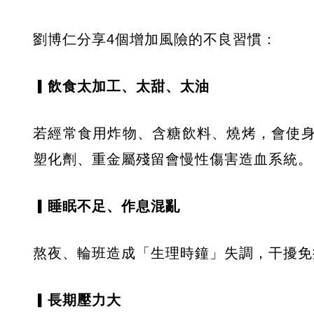
劉博仁分享4個增加風險的不良習慣：
▎飲食太加工、太甜、太油
若經常食用炸物、含糖飲料、燒烤，會使
塑化劑、重金屬殘留會慢性傷害造血系統。
▎睡眠不足、作息混亂
熬夜、輪班造成「生理時鐘」失調，干擾免
▎長期壓力大