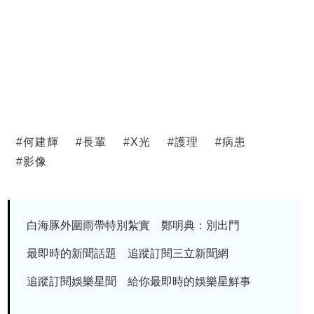
#
何建輝
#
長輩
#
X光
#
護理
#
病患
#
影像
白海豚外圍雨帶特別紮實 鄭明典：別出門
最即時的新聞話題 追蹤訂閱三立新聞網
追蹤訂閱娛樂星聞 給你最即時的娛樂星鮮事