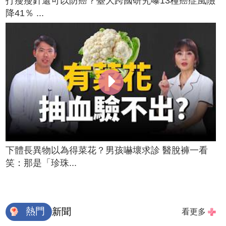
打瘦瘦針還可以防癌？臺大跨國研究曝13種癌症風險
降41％ ...
下體長異物以為得菜花？男孩嚇壞求診 醫脫褲一看
笑：那是「珍珠...
熱門
新聞
看更多