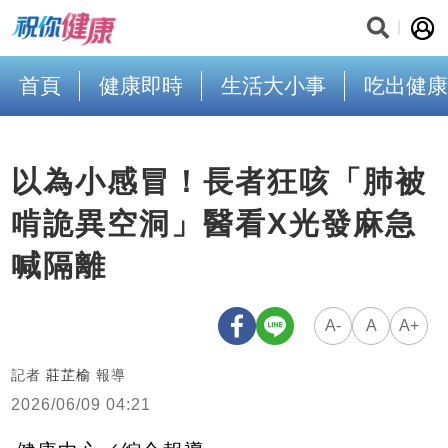
首頁
健康即時
生活大小事
吃出健康
以為小感冒！長者狂咳「肺被
啃詭異空洞」醫看X光發麻急
喊隔離
A-
A
A+
記者
莊芷榆
報導
2026/06/09 04:21