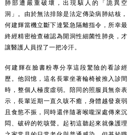
肺部遭嚴重破壞，出現駭人的「詭異空
洞」。由於無法排除是法定傳染病肺結核，
何建輝當機立斷下達緊急隔離指令，所幸最
終經精密檢查確認為開洞性細菌性肺炎，才
讓醫護人員捏了一把冷汗。
何建輝在臉書粉專分享這段驚險的看診經
歷。他回憶，這名長輩坐著輪椅被推入診間
時，整個人極度虛弱。陪同的照服員無奈表
示，長輩近期一直久咳不癒，身體越發衰弱
且食慾不振，同時還伴隨著喉嚨深處傳來沉
悶、破碎的乾咳聲。起初這聽起來就像護理
之家常見的日常老化與普通感染，但基於職