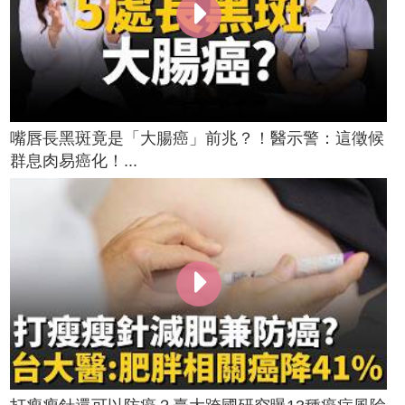
嘴唇長黑斑竟是「大腸癌」前兆？！醫示警：這徵候
群息肉易癌化！...