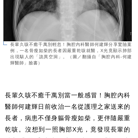
長輩久咳不癒千萬別輕忽！胸腔內科醫師何建輝分享驚險案
例，一名骨瘦如柴的長者因嚴重乾咳就醫，X光竟顯示肺部
出現駭人的「詭異空洞」。（圖／翻攝自「胸腔內科-何建
輝醫師」臉書）
長輩久咳不癒千萬別當一般感冒！胸腔內科
醫師何建輝日前收治一名從護理之家送來的
長者，病患不僅身軀骨瘦如柴，更伴隨嚴重
乾咳。沒想到一照胸部X光，竟發現長輩的