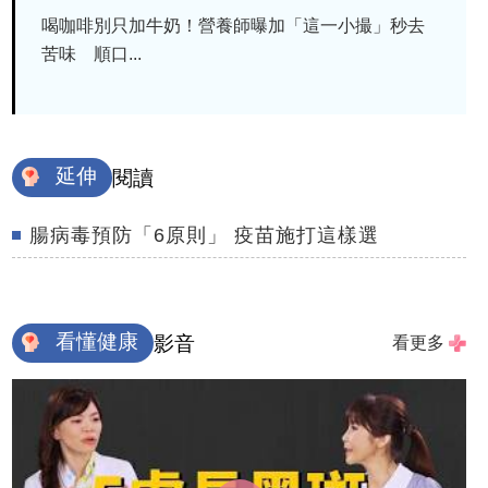
喝咖啡別只加牛奶！營養師曝加「這一小撮」秒去
苦味 順口...
延伸
閱讀
腸病毒預防「6原則」 疫苗施打這樣選
看懂健康
影音
看更多