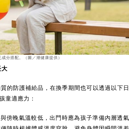
元成分搭配。（圖／潮健康提供）
長大
物質的防護補給品，在換季期間也可以透過以下
孩童適應力：
晨與傍晚氣溫較低，出門時應為孩子準備內層透
方便隨時根據體感溫度穿脫，避免身體因瞬間溫