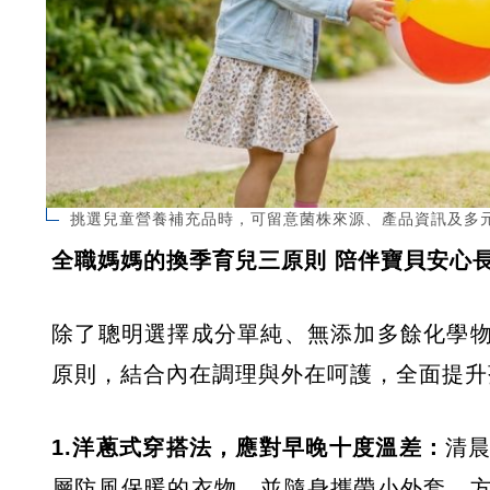
挑選兒童營養補充品時，可留意菌株來源、產品資訊及多
全職媽媽的換季育兒三原則 陪伴寶貝安心
除了聰明選擇成分單純、無添加多餘化學
原則，結合內在調理與外在呵護，全面提升
1.洋蔥式穿搭法，應對早晚十度溫差：
清
層防風保暖的衣物，並隨身攜帶小外套，