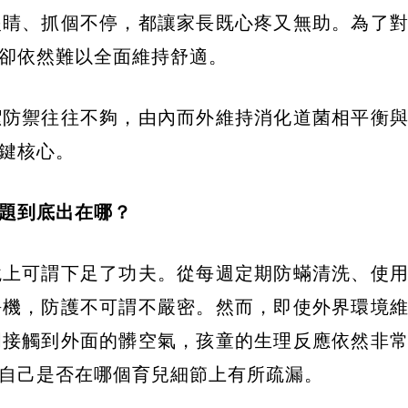
眼睛、抓個不停，都讓家長既心疼又無助。為了
卻依然難以全面維持舒適。
潔防禦往往不夠，由內而外維持消化道菌相平衡
鍵核心。
題到底出在哪？
境上可謂下足了功夫。從每週定期防蟎清洗、使
淨機，防護不可謂不嚴密。然而，即使外界環境
門接觸到外面的髒空氣，孩童的生理反應依然非
自己是否在哪個育兒細節上有所疏漏。