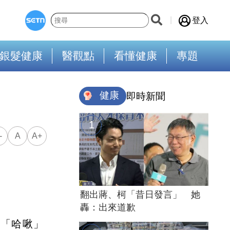
登入
銀髮健康
醫觀點
看懂健康
專題
健康
即時新聞
-
A
A+
翻出蔣、柯「昔日發言」 她
轟：出來道歉
的「哈啾」