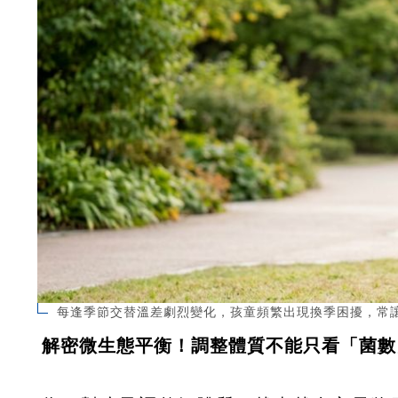
每逢季節交替溫差劇烈變化，孩童頻繁出現換季困擾，常
解密微生態平衡！調整體質不能只看「菌數