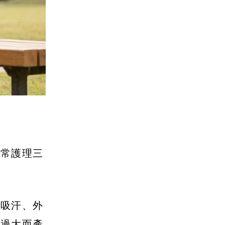
日常護理三
氣吸汗、外
差過大而產