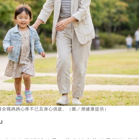
讓全職媽媽心疼不已且身心俱疲。（圖／潮健康提供）
」