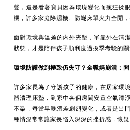
聲，還是看著寶貝因為環境變化而瘋狂揉
機，許多家庭除濕機、防蟎床單火力全開，
面對環境與溫差的內外夾擊，單靠外在清
狀態，才是陪伴孩子順利度過換季考驗的關
環境防護做到極致仍失守？全職媽崩潰：問
許多家長為了守護孩子的健康，在居家環
器清理床墊，到家中各個房間安置空氣清
不染，每當早晚溫差劇烈變化，或者是出
種情況常常讓家長陷入深深的挫折感，懷疑