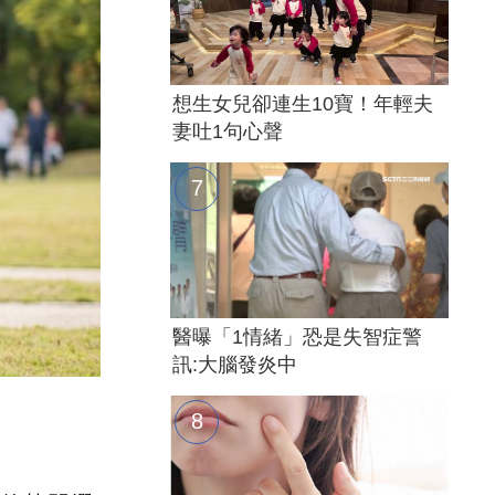
想生女兒卻連生10寶！年輕夫
妻吐1句心聲
醫曝「1情緒」恐是失智症警
訊:大腦發炎中