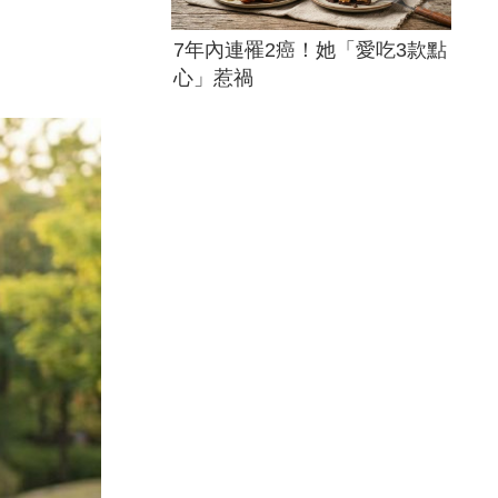
7年內連罹2癌！她「愛吃3款點
心」惹禍