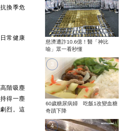
對抗換季危
與日常健康
慈濟遭詐10.6億！醫「神比
喻」眾一看秒懂
用高階吸塵
維持得一塵
60歲糖尿病婦 吃飯1改變血糖
常劇烈。這
奇蹟下降