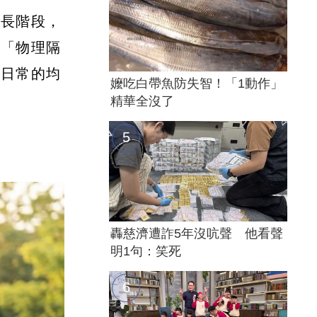
成長階段，
的「物理隔
過日常的均
嬤吃白帶魚防失智！「1動作」
精華全沒了
轟慈濟遭詐5年沒吭聲 他看聲
明1句：笑死