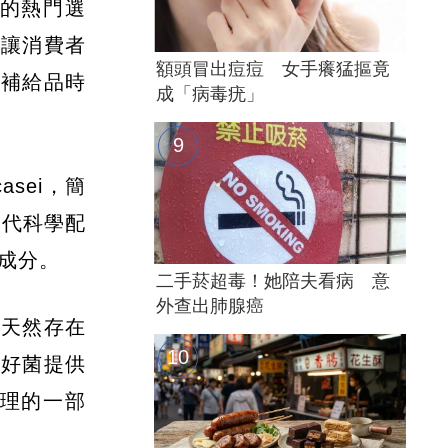
的熱門選
常讓消費者
額頭冒出痘痘 女手癢猛摳竟
選補給品時
成「病毒疣」
asei，簡
現代科學配
心成分。
二手菸超毒！她陪夫看病 意
外查出肺腺癌
中天然存在
內好菌提供
理的一部