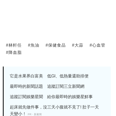
#
林軒任
#
魚油
#
保健食品
#
大蒜
#
心血管
#
降血脂
它是水果界白富美 低GI、低熱量還助排便
最即時的新聞話題 追蹤訂閱三立新聞網
追蹤訂閱娛樂星聞 給你最即時的娛樂星鮮事
起床就先做件事，沒三天小腹就不見了! 肚子一天
天變小！
PR・新素簡