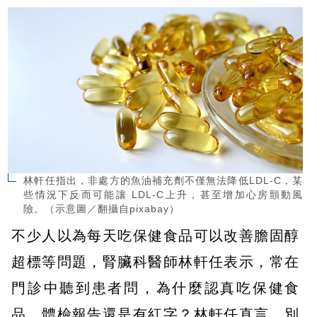
林軒任指出，非處方的魚油補充劑不僅無法降低LDL-C，某
些情況下反而可能讓 LDL-C上升，甚至增加心房顫動風
險。（示意圖／翻攝自pixabay）
不少人以為每天吃保健食品可以改善膽固醇
超標等問題，腎臟科醫師林軒任表示，常在
門診中聽到患者問，為什麼認真吃保健食
品，體檢報告還是有紅字？林軒任直言，別