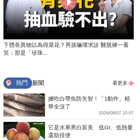
下體長異物以為得菜花？男孩嚇壞求診 醫脫褲一看
笑：那是「珍珠...
熱門
新聞
看更多
嬤吃白帶魚防失智！「1動作」精
華全沒了
2026/08/07 10:07
它是水果界白富美 低GI、低熱量
還助排便