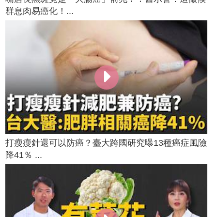
群息肉易癌化！...
打瘦瘦針還可以防癌？臺大跨國研究曝13種癌症風險
降41％ ...