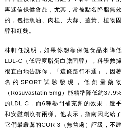
再迷信保健食品，尤其，常被點名降脂無效
的，包括魚油、肉桂、大蒜、薑黃、植物固
醇和紅麴。
林軒任說明，如果你想靠保健食品來降低
LDL-C（低密度脂蛋白膽固醇），科學數據
很直白地告訴你，「這條路行不通」，因著
名的SPORT試驗發現，低劑量藥物
（Rosuvastatin 5mg）能精準降低約37.9%
的LDL-C，而6種熱門補充劑的效果，幾乎
和安慰劑沒有兩樣。他表示，指南因此給了
它們最嚴厲的COR 3（無益處）評級，不建