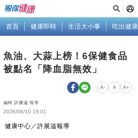
首頁
健康即時
生活大小事
吃出健康
魚油、大蒜上榜！6保健食品
被點名「降血脂無效」
A-
A
A+
編輯
許展溢
報導
2026/06/10 19:01
健康中心／許展溢報導