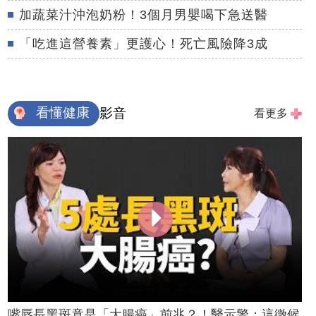
加蔬菜汁沖泡奶粉！3個月男嬰喝下急送醫
「吃進這營養素」更護心！死亡風險降3成
看懂健康
影音
看更多
嘴唇長黑斑竟是「大腸癌」前兆？！醫示警：這徵候