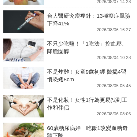
2026/08/07 14:23
台大醫研究瘦瘦針：13種癌症風險
下降41%
2026/08/06 16:27
不只少吃鹽！「1吃法」控血壓、
降膽固醇
2026/08/04 10:28
不是炸雞！女童9歲初經 醫揭4習
慣恐矮8cm
2026/08/05 05:45
不是化妝！女性1行為更易找到工
作和伴侶
2026/08/06 08:06
60歲糖尿病婦 吃飯1改變血糖奇
蹟下降