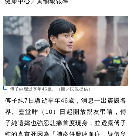
健康中心／黃韻璇報導
傅子純驟逝享年46歲。（圖／民視提供）
傅子純7日驟逝享年46歲，消息一出震撼各
界。靈堂昨（10）日起開放親友弔唁，傅
子純遺孀也強忍悲痛首度現身，並透露傅子
純的真實死因為「肺炎併發敗血症，疑似急