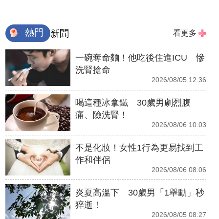
熱門
新聞
看更多
一碗奪命麵！他吃後住進ICU 慘
洗腎搶命
2026/08/05 12:36
喝這種冰拿鐵 30歲男劇烈腹
痛、險洗腎！
2026/08/06 10:03
不是化妝！女性1行為更易找到工
作和伴侶
2026/08/06 08:06
炎夏高溫下 30歲男「1舉動」秒
猝逝！
2026/08/05 08:27