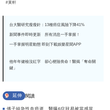
#
黃軒
台大醫研究瘦瘦針：13種癌症風險下降41%
新聞事件即時更新 所有消息一手掌握！
一手掌握明星動態 即刻下載娛樂星聞APP
他年年健檢沒紅字 卻心梗險喪命！醫揭「奪命關
鍵」
延伸
閱讀
傅子純急性血癌逝 醫曝6症狀易被當感冒