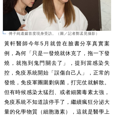
傅子純遺孀首度現身受訪。（圖／記者鄭孟晃攝影）
黃軒醫師今年5月就曾在臉書分享真實案
例，為何「只是一發燒就休克了，拖一下發
燒，就拖到鬼門關去了」，提到當感染失
控，免疫系統開始「誤傷自己人」，正常的
發燒，免疫軍團圍剿病菌，打完仗就解散。
但有時候感染太猛烈、或者細菌毒素太強，
免疫系統不知道該停手了，繼續瘋狂分泌大
量的化學物質（細胞激素），這就是醫學上