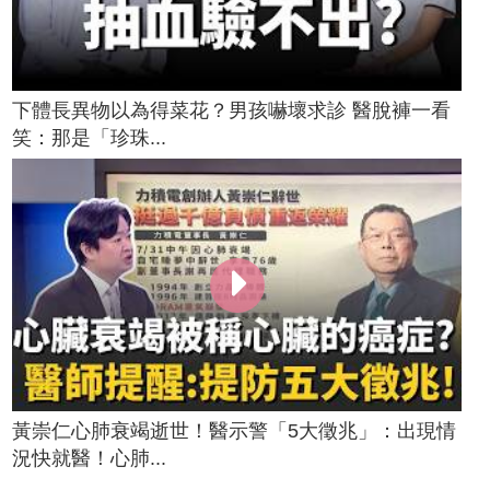
下體長異物以為得菜花？男孩嚇壞求診 醫脫褲一看
笑：那是「珍珠...
黃崇仁心肺衰竭逝世！醫示警「5大徵兆」：出現情
況快就醫！心肺...