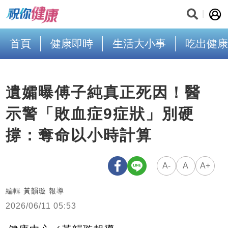
首頁
健康即時
生活大小事
吃出健康
遺孀曝傅子純真正死因！醫
示警「敗血症9症狀」別硬
撐：奪命以小時計算
A-
A
A+
編輯
黃韻璇
報導
2026/06/11 05:53