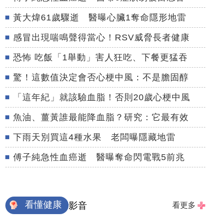
黃大煒61歲驟逝 醫曝心臟1奪命隱形地雷
感冒出現喘鳴聲得當心！RSV威脅長者健康
恐怖 吃飯「1舉動」害人狂吃、下餐更猛吞
驚！這數值決定會否心梗中風：不是膽固醇
「這年紀」就該驗血脂！否則20歲心梗中風
魚油、薑黃誰最能降血脂？研究：它最有效
下雨天別買這4種水果 老闆曝隱藏地雷
傅子純急性血癌逝 醫曝奪命閃電戰5前兆
看懂健康
影音
看更多