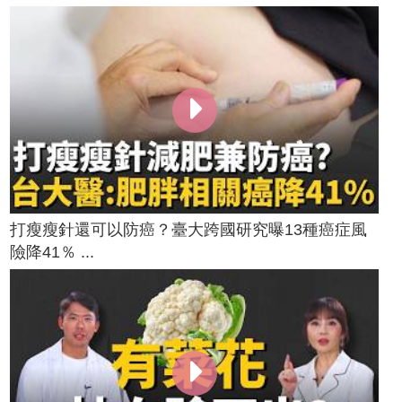
打瘦瘦針還可以防癌？臺大跨國研究曝13種癌症風
險降41％ ...