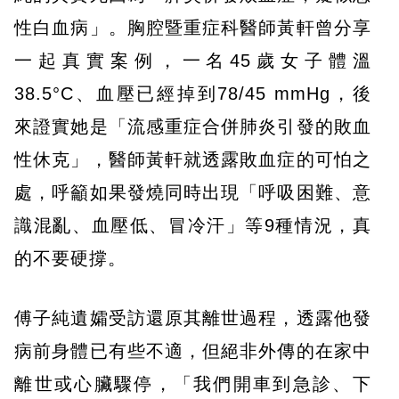
性白血病」。胸腔暨重症科醫師黃軒曾分享
一起真實案例，一名45歲女子體溫
38.5°C、血壓已經掉到78/45 mmHg，後
來證實她是「流感重症合併肺炎引發的敗血
性休克」，醫師黃軒就透露敗血症的可怕之
處，呼籲如果發燒同時出現「呼吸困難、意
識混亂、血壓低、冒冷汗」等9種情況，真
的不要硬撐。
傅子純遺孀受訪還原其離世過程，透露他發
病前身體已有些不適，但絕非外傳的在家中
離世或心臟驟停，「我們開車到急診、下