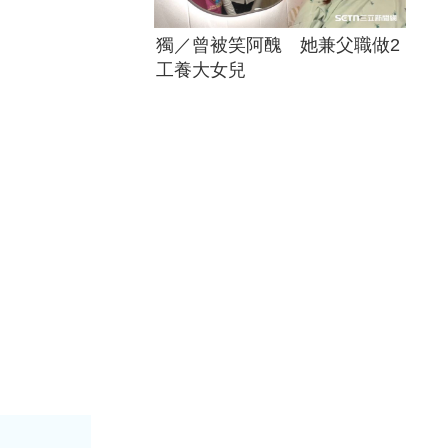
獨／曾被笑阿醜 她兼父職做2
工養大女兒