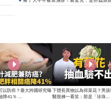
癢了大半年被當濕疹！醫驚見：是疥蟲旅
可以防癌？臺大跨國研究曝
下體長異物以為得菜花？男孩
降41％ ...
醫脫褲一看笑：那是「珍珠...