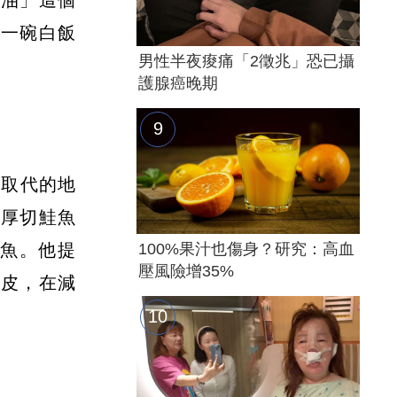
於一碗白飯
男性半夜痠痛「2徵兆」恐已攝
護腺癌晚期
可取代的地
的厚切鮭魚
鯛魚。他提
100%果汁也傷身？研究：高血
壓風險增35%
魚皮，在減