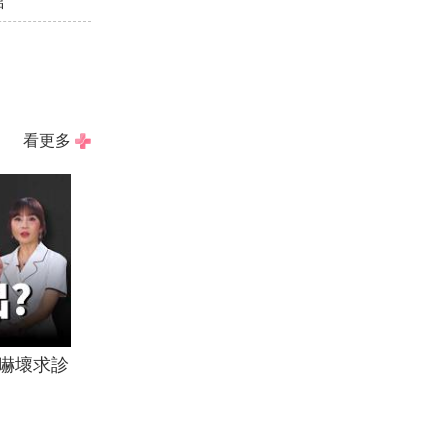
館
看更多
嚇壞求診