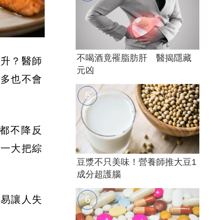
不喝酒竟罹脂肪肝 醫揭隱藏
反升？醫師
元凶
再多也不會
都不降反
了一大把綜
豆漿不只美味！營養師推大豆1
成分超護腦
容易讓人失