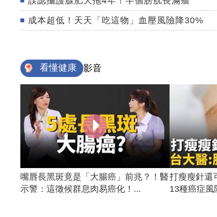
誤認攝護腺肥大拖4年！半個膀胱長滿瘤
成本超低！天天「吃這物」血壓風險降30%
看懂健康
影音
嘴唇長黑斑竟是「大腸癌」前兆？！醫
打瘦瘦針還
示警：這徵候群息肉易癌化！...
13種癌症風險