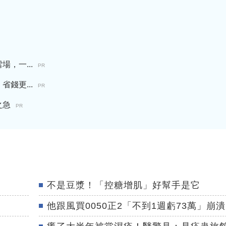
，一...
PR
錢更...
PR
之急
PR
不是豆漿！「控糖增肌」好幫手是它
他跟風買0050正2「不到1週虧73萬」崩