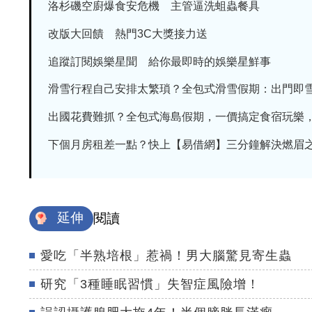
洛杉磯空廚爆食安危機 主管逼洗蛆蟲餐具
改版大回饋 熱門3C大獎接力送
追蹤訂閱娛樂星聞 給你最即時的娛樂星鮮事
滑雪行程自己安排太繁瑣？全包式滑雪假期：出門即雪場
出國花費難抓？全包式海島假期，一價搞定食宿玩樂，省
下個月房租差一點？快上【易借網】三分鐘解決燃眉
延伸
閱讀
愛吃「半熟培根」惹禍！男大腦驚見寄生蟲
研究「3種睡眠習慣」失智症風險增！