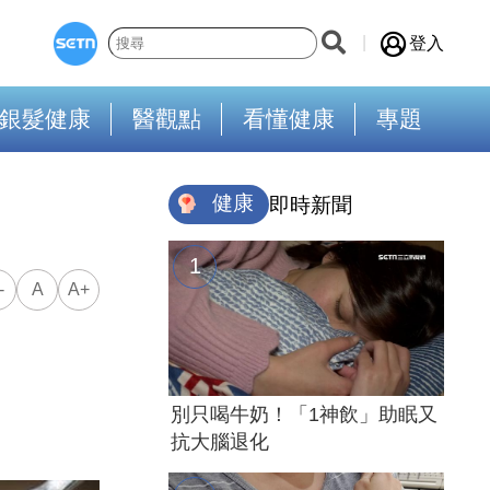
登入
銀髮健康
醫觀點
看懂健康
專題
健康
即時新聞
-
A
A+
別只喝牛奶！「1神飲」助眠又
抗大腦退化