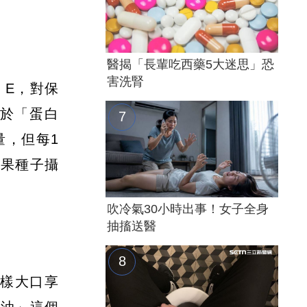
醫揭「長輩吃西藥5大迷思」恐
害洗腎
 E，對保
於「蛋白
量，但每1
堅果種子攝
吹冷氣30小時出事！女子全身
抽搐送醫
一樣大口享
奶油」這個