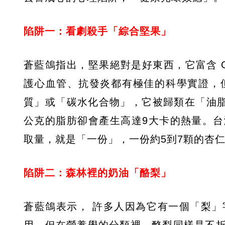
陷阱一：看劇殺手「綜合堅果」
蒼藍鴿指出，堅果絕對是好東西，它富含 O
護心血管、抗發炎都有極佳的科學實證，
質」或「碳水化合物」，它被歸類在「油脂
公克的脂肪卻會產生高達9大卡的熱量。
取量，就是「一份」，一份約5到7顆的杏
陷阱二：森林裡的奶油「酪梨」
蒼藍鴿表示， 許多人因為它有一個「梨
用，但在營養學的分類裡，酪梨同樣是不