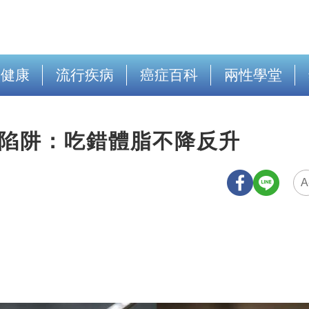
出健康
流行疾病
癌症百科
兩性學堂
揭陷阱：吃錯體脂不降反升
A