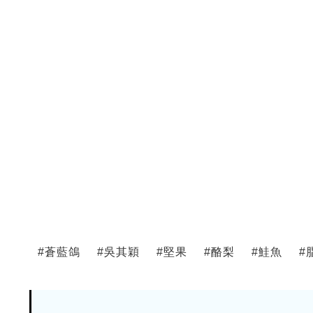
#
蒼藍鴿
#
吳其穎
#
堅果
#
酪梨
#
鮭魚
#