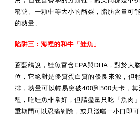
稱號。一顆中等大小的酪梨，脂肪含量可能高
的熱量。
陷阱三：海裡的和牛「鮭魚」
蒼藍鴿說，鮭魚富含EPA與DHA，對於
位，它絕對是優質蛋白質的優良來源，但牠
排，熱量可以輕易突破400到500大卡
醒，吃鮭魚非常好，但請盡量只吃「魚肉
重期間可以忍痛剝除，或只淺嚐一小口即可