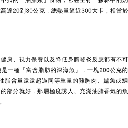
達20到30公克，總熱量逼近300大卡，相當
大腦健康、視力保養以及降低身體發炎反應都有不
是一種「富含脂肪的深海魚」，一塊200公克
，其油脂含量遠遠超過同等重量的雞胸肉、鱸魚或
」的部分就好，那層極度誘人、充滿油脂香氣的
。