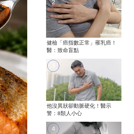
健檢「癌指數正常」罹乳癌！
醫：致命盲點
他沒異狀卻動脈硬化！醫示
警：8類人小心