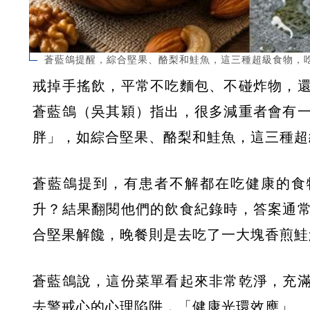
蒼藍鴿提醒，綜合堅果、酪梨和鮭魚，這三種超級食物，吃
戒掉手搖飲，平常不吃麵包、不碰炸物，
蒼藍鴿（吳其穎）指出，很多減重者會有
胖」，如綜合堅果、酪梨和鮭魚，這三種超
蒼藍鴿提到，有患者不解都在吃健康的食
升？結果翻閱他們的飲食紀錄時，答案通
合堅果解饞，晚餐則是去吃了一大塊香煎鮭
蒼藍鴿說，這份菜單看起來非常乾淨，充
去警戒心的心理陷阱，「健康光環效應」。