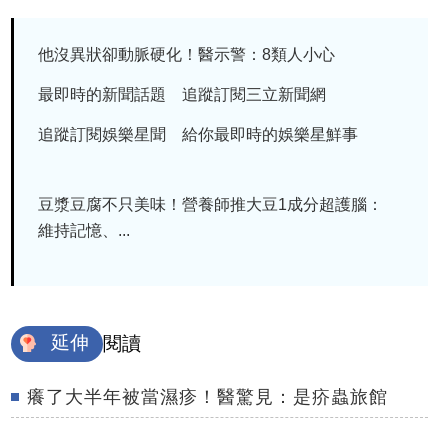
他沒異狀卻動脈硬化！醫示警：8類人小心
最即時的新聞話題 追蹤訂閱三立新聞網
追蹤訂閱娛樂星聞 給你最即時的娛樂星鮮事
豆漿豆腐不只美味！營養師推大豆1成分超護腦：
維持記憶、...
延伸
閱讀
癢了大半年被當濕疹！醫驚見：是疥蟲旅館