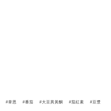
#
韋恩
#
番茄
#
大豆異黃酮
#
茄紅素
#
豆漿