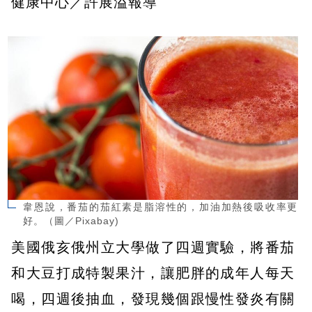
健康中心／許展溢報導
韋恩說，番茄的茄紅素是脂溶性的，加油加熱後吸收率更
好。（圖／Pixabay)
美國俄亥俄州立大學做了四週實驗，將番茄
和大豆打成特製果汁，讓肥胖的成年人每天
喝，四週後抽血，發現幾個跟慢性發炎有關