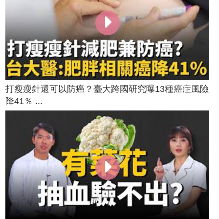
打瘦瘦針還可以防癌？臺大跨國研究曝13種癌症風險
降41％ ...