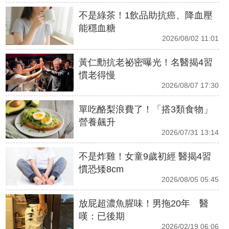
不是綠茶！1飲品助抗癌、降血壓
能穩血糖
2026/08/02 11:01
黃仁勳抗老祕密曝光！名醫揭4習
慣老得慢
2026/08/07 17:30
單吃酪梨浪費了！「搭3類食物」
營養飆升
2026/07/31 13:14
不是炸雞！女童9歲初經 醫揭4習
慣恐矮8cm
2026/08/05 05:45
放屁超濃魚腥味！男拖20年 醫
嘆：已後期
2026/02/19 06:06