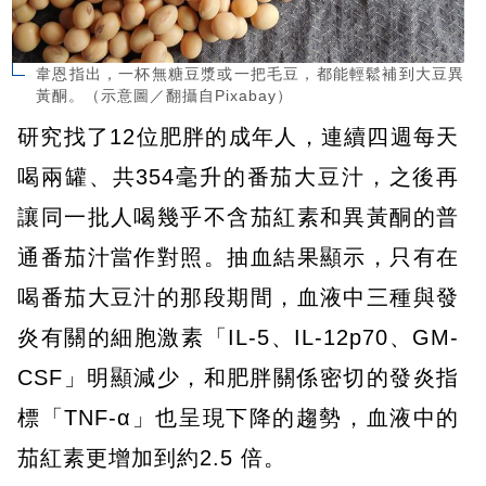
韋恩指出，一杯無糖豆漿或一把毛豆，都能輕鬆補到大豆異
黃酮。（示意圖／翻攝自Pixabay）
研究找了12位肥胖的成年人，連續四週每天
喝兩罐、共354毫升的番茄大豆汁，之後再
讓同一批人喝幾乎不含茄紅素和異黃酮的普
通番茄汁當作對照。抽血結果顯示，只有在
喝番茄大豆汁的那段期間，血液中三種與發
炎有關的細胞激素「IL-5、IL-12p70、GM-
CSF」明顯減少，和肥胖關係密切的發炎指
標「TNF-α」也呈現下降的趨勢，血液中的
茄紅素更增加到約2.5 倍。