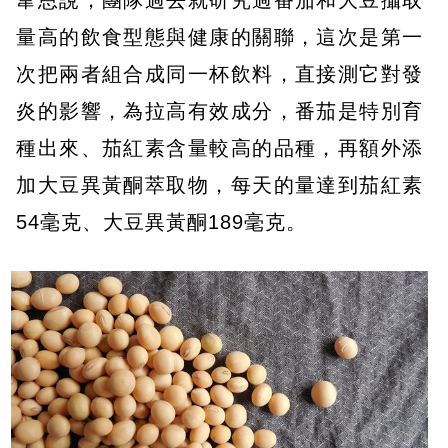
韋恩說，團隊過去就研究過番茄和大豆攝取
量高的飲食型態與健康的關聯，這次是第一
次把兩者組合成同一杯飲料，直接測它對發
炎的影響，為拉高有效成分，番茄是特別育
種出來、茄紅素含量較高的品種，再額外添
加大豆異黃酮萃取物，每天的量達到茄紅素
54毫克、大豆異黃酮189毫克。