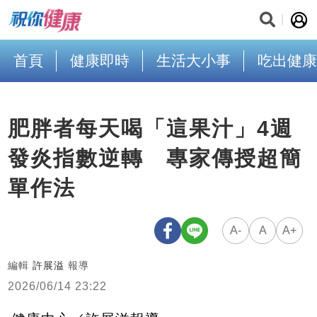
首頁
健康即時
生活大小事
吃出健康
肥胖者每天喝「這果汁」4週
發炎指數逆轉 專家傳授超簡
單作法
A-
A
A+
編輯
許展溢
報導
2026/06/14 23:22