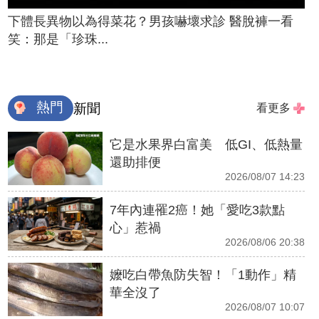
下體長異物以為得菜花？男孩嚇壞求診 醫脫褲一看
笑：那是「珍珠...
熱門
新聞
看更多
它是水果界白富美 低GI、低熱量
還助排便
2026/08/07 14:23
7年內連罹2癌！她「愛吃3款點
心」惹禍
2026/08/06 20:38
嬤吃白帶魚防失智！「1動作」精
華全沒了
2026/08/07 10:07