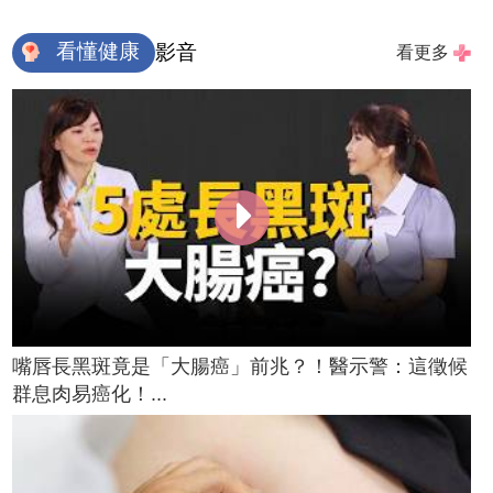
看懂健康
影音
看更多
嘴唇長黑斑竟是「大腸癌」前兆？！醫示警：這徵候
群息肉易癌化！...