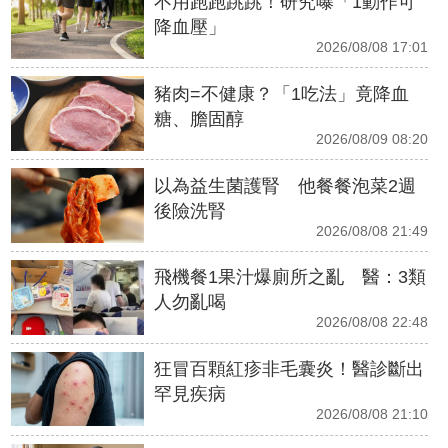
不用跑跑跳跳！研究曝「1動作可
降血壓」
2026/08/08 17:01
豬肉=不健康？「1吃法」竟降血
糖、膽固醇
2026/08/09 08:20
以為益生菌護腎 他餐餐泡菜2週
後險洗腎
2026/08/08 21:49
飛機餐1果汁爆廁所之亂 醫：3類
人勿亂喝
2026/08/08 22:48
狂冒百顆紅疹非毛囊炎！醫診斷出
罕見疾病
2026/08/08 21:10