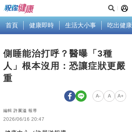
首頁
健康即時
生活大小事
吃出健康
側睡能治打呼？醫曝「3種
人」根本沒用：恐讓症狀更嚴
重
A-
A
A+
編輯
許展溢
報導
2026/06/16 20:47