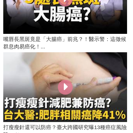
嘴唇長黑斑竟是「大腸癌」前兆？！醫示警：這徵候
群息肉易癌化！...
打瘦瘦針還可以防癌？臺大跨國研究曝13種癌症風險