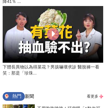
降41％ ...
下體長異物以為得菜花？男孩嚇壞求診 醫脫褲一看
笑：那是「珍珠...
熱門
新聞
看更多