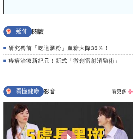
延伸
閱讀
研究餐前「吃這澱粉」血糖大降36％！
痔瘡治療新紀元！新式「微創雷射消融術」
看懂健康
影音
看更多