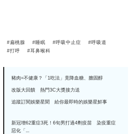
#
扁桃腺
#
睡眠
#
呼吸中止症
#
呼吸道
#
打呼
#
耳鼻喉科
豬肉=不健康？「1吃法」竟降血糖、膽固醇
改版大回饋 熱門3C大獎接力送
追蹤訂閱娛樂星聞 給你最即時的娛樂星鮮事
新冠增62重症3死！6旬男打過4劑疫苗 染疫重症
惡化「...