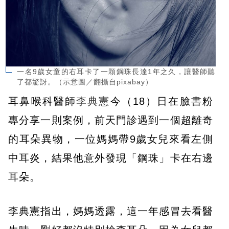
一名9歲女童的右耳卡了一顆鋼珠長達1年之久，讓醫師聽
了都驚訝。（示意圖／翻攝自pixabay）
耳鼻喉科醫師
李典憲
今（18）日在臉書粉
專分享一則案例，前天門診遇到一個超離奇
的耳朵異物，一位媽媽帶9歲女兒來看左側
中耳炎，結果他意外發現「鋼珠」卡在右邊
耳朵。
李典憲指出，媽媽透露，這一年感冒去看醫