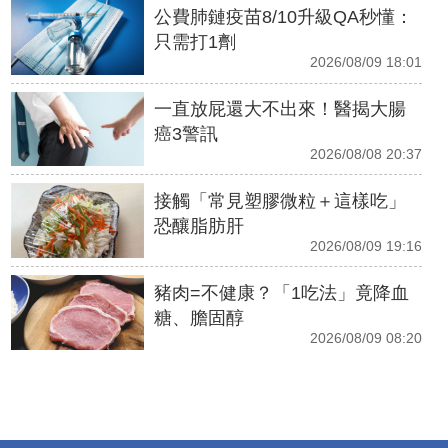
公費肺鏈疫苗8/10升級QA秒懂：
只需打1劑
2026/08/09 18:01
一直放屁還大不出來！醫揭大腸
癌3警訊
2026/08/08 20:37
接觸「常見塑膠微粒＋這樣吃」
恐釀脂肪肝
2026/08/09 19:16
豬肉=不健康？「1吃法」竟降血
糖、膽固醇
2026/08/09 08:20