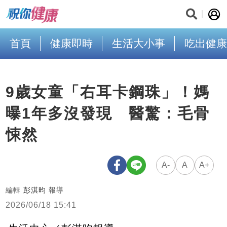
首頁
健康即時
生活大小事
吃出健康
9歲女童「右耳卡鋼珠」！媽
曝1年多沒發現 醫驚：毛骨
悚然
A-
A
A+
編輯
彭淇昀
報導
2026/06/18 15:41