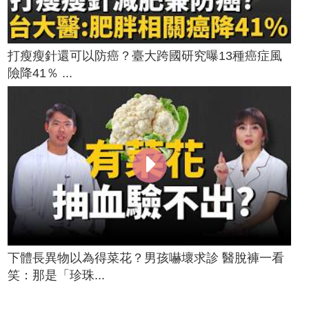
打瘦瘦針還可以防癌？臺大跨國研究曝13種癌症風
險降41％ ...
下體長異物以為得菜花？男孩嚇壞求診 醫脫褲一看
笑：那是「珍珠...