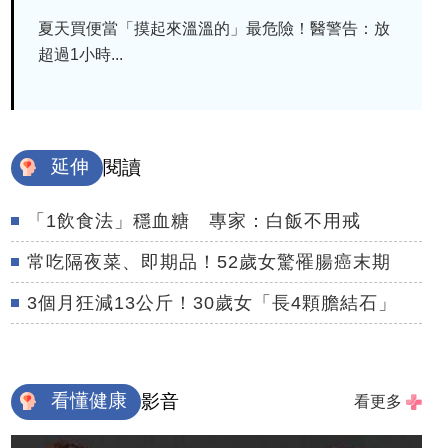
夏天買便當「摸起來溫溫的」最危險！醫警告：放
超過1小時...
延伸
閱讀
「1飲食法」穩血糖 專家：白飯不用戒
常吃隔夜菜、即期品！52歲女驚罹腸癌末期
3個月狂減13公斤！30歲女「長4顆膽結石」
看懂健康
影音
看更多