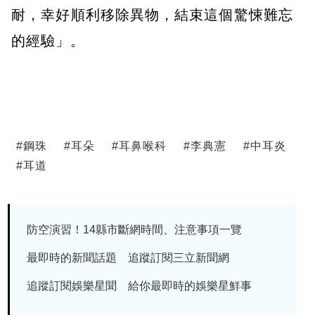
耐，幸好順利移除異物，結束這個驚悚難忘
的經驗」。
#
鋼珠
#
耳朵
#
耳鼻喉科
#
李典憲
#
中耳炎
#
耳道
防空演習！14縣市斷網時間、注意事項一覽
最即時的新聞話題 追蹤訂閱三立新聞網
追蹤訂閱娛樂星聞 給你最即時的娛樂星鮮事