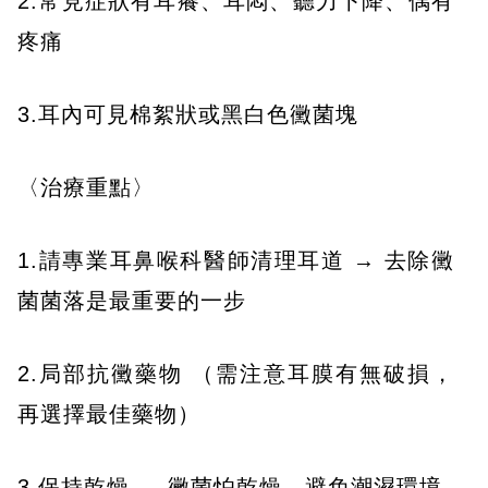
2.常見症狀有耳癢、耳悶、聽力下降、偶有
疼痛
3.耳內可見棉絮狀或黑白色黴菌塊
〈治療重點〉
1.請專業耳鼻喉科醫師清理耳道 → 去除黴
菌菌落是最重要的一步
2.局部抗黴藥物 （需注意耳膜有無破損，
再選擇最佳藥物）
3.保持乾燥 → 黴菌怕乾燥，避免潮濕環境