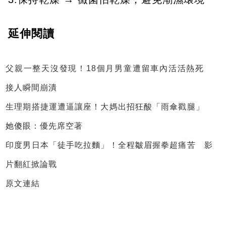
延伸閱讀
父親一整天沒發現！18個月男童遭留車內活活熱死
接人瞬間崩潰
生理期搭捷運遭逼讓座！大媽出招狂酸「雨傘戳腿」
她傻眼：優先席空著
印度男日本「徒手吃拉麵」！全程皺眉握拳超痛苦 影
片翻紅掀論戰
原文連結