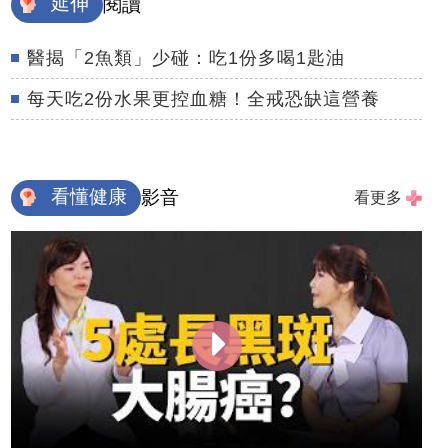
延伸
閱讀
醫揭「2魚類」少碰：吃1份多喝1匙油
每天吃2份水果更控血糖！全戒恐缺這營養
看懂健康
影音
看更多