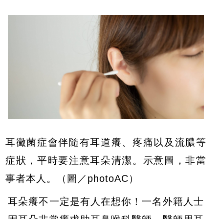
耳黴菌症會伴隨有耳道癢、疼痛以及流膿等
症狀，平時要注意耳朵清潔。示意圖，非當
事者本人。（圖／photoAC）
耳朵癢不一定是有人在想你！一名外籍人士