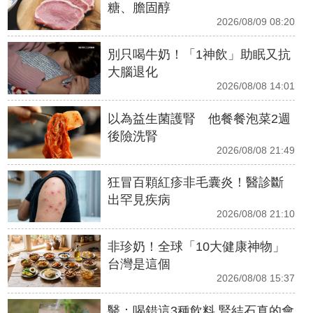
糖、膽固醇
2026/08/09 08:20
別只喝牛奶！「1神飲」助眠又抗
大腦退化
2026/08/08 14:01
以為益生菌護腎 他餐餐泡菜2週
後險洗腎
2026/08/08 21:49
狂冒百顆紅疹非毛囊炎！醫診斷
出罕見疾病
2026/08/08 21:10
非珍奶！全球「10大健康神物」
台灣是這個
2026/08/08 15:37
醫：喝錯這3種飲料 腎結石真的會