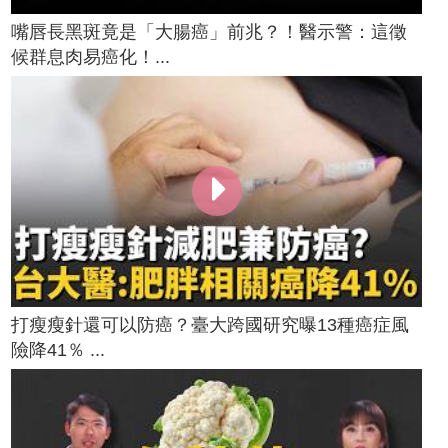
嘴唇長黑斑竟是「大腸癌」前兆？！醫示警：這徵
候群息肉易癌化！...
打瘦瘦針還可以防癌？臺大跨國研究曝13種癌症風
險降41％ ...