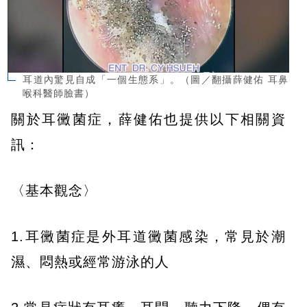
耳道內驚見自成「一個生態系」。（圖／翻攝薛健佑 耳鼻
喉科醫師臉書）
關於耳黴菌症，薛健佑也提供以下相關資
訊：
〈基本觀念〉
1.耳黴菌症是外耳道黴菌感染，常見於潮
濕、悶熱或經常游泳的人