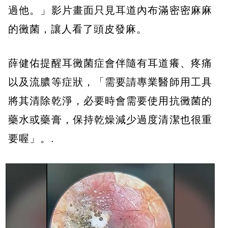
過他。」影片畫面只見耳道內布滿密密麻麻
的黴菌，讓人看了頭皮發麻。
薛健佑提醒耳黴菌症會伴隨有耳道癢、疼痛
以及流膿等症狀，「需要請專業醫師用工具
將其清除乾淨，必要時會需要使用抗黴菌的
藥水或藥膏，保持乾燥減少過度清潔也很重
要喔」。.