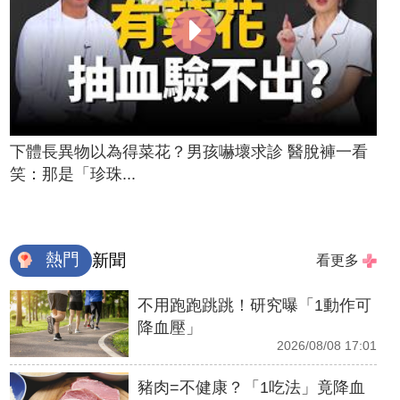
下體長異物以為得菜花？男孩嚇壞求診 醫脫褲一看
笑：那是「珍珠...
熱門
新聞
看更多
不用跑跑跳跳！研究曝「1動作可
降血壓」
2026/08/08 17:01
豬肉=不健康？「1吃法」竟降血