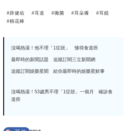
#
薛健佑
#
耳道
#
黴菌
#
耳朵癢
#
耳鏡
#
棉花棒
沒喝熱湯！他不理「1症狀」 慘得食道癌
最即時的新聞話題 追蹤訂閱三立新聞網
追蹤訂閱娛樂星聞 給你最即時的娛樂星鮮事
沒喝熱湯！53歲男不理「1症狀」一個月 確診食
道癌