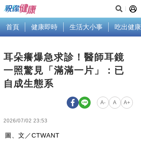
首頁
健康即時
生活大小事
吃出健康
耳朵癢爆急求診！醫師耳鏡
一照驚見「滿滿一片」：已
自成生態系
A-
A
A+
2026/07/02 23:53
圖、文／CTWANT