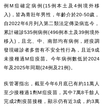
例M痘確定病例(15例本土及4例境外移
入)，皆為青壯年男性，年齡介於20-50歲，
自2022年6月列入第二類法定傳染病迄今，
累計確診535例病例(496例本土及39例境外
移入)，且北、中、南部均有病例，經疫調
發現確診者多曾有不安全性行為，且近9成
未接種過M痘疫苗。今年病例數低於2024
年及2025年同期(24例及21例)。
疾管署指出，截至今年6月底已有約11萬人
至少接種過1劑M痘疫苗，其中7萬8千餘人
完成2劑疫苗接種，顯示仍有近3成，約3萬