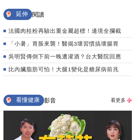
延伸
閱讀
法國肉桂粉再驗出重金屬超標！邊境全攔截
「小暑」胃脹來襲！醫揭3壞習慣搞壞腸胃
吳明賢傳倒下前一晚遭灌酒？台大醫院回應
比內臟脂肪可怕！大腿1變化是糖尿病前兆
看懂健康
影音
看更多