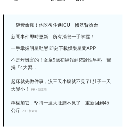
一碗奪命麵！他吃後住進ICU 慘洗腎搶命
新聞事件即時更新 所有消息一手掌握！
一手掌握明星動態 即刻下載娛樂星聞APP
不是炸雞害的！女童9歲初經報到確診性早熟 醫
揭「4大習...
起床就先做件事，沒三天小腹就不見了! 肚子一天
天變小！
PR・新素簡
檸檬加它，堅持一週大肚腩不見了，重新回到45
公斤
PR・新素簡