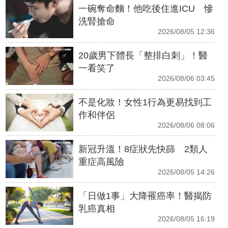
一碗奪命麵！他吃後住進ICU 慘
洗腎搶命
2026/08/05 12:36
20歲男下體長「整排白刺」！醫
一看笑了
2026/08/06 03:45
不是化妝！女性1行為更易找到工
作和伴侶
2026/08/06 08:06
新冠升溫！8症狀先快篩 2類人
重症高風險
2026/08/05 14:26
「日做1事」大降罹癌率！醫揭防
乳癌真相
2026/08/05 16:19