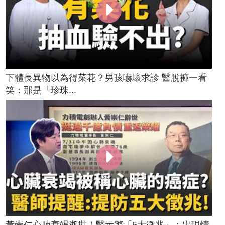
下體長異物以為得菜花？男孩嚇壞求診 醫脫褲一看
笑：那是「珍珠...
黃崇仁心肺衰竭逝世！醫示警「5大徵兆」：出現情