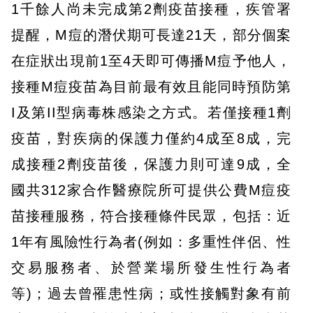
1千餘人尚未完成第2劑疫苗接種，疾管署
提醒，M痘的潛伏期可長達21天，部分個案
在症狀出現前1至4天即可傳播M痘予他人，
接種M痘疫苗為目前最有效且能同時預防第
I及第II型病毒株感染之方式。若僅接種1劑
疫苗，對疾病的保護力僅約4成至8成，完
成接種2劑疫苗後，保護力則可達9成，全
國共312家合作醫療院所可提供公費M痘疫
苗接種服務，符合接種條件民眾，包括：近
1年有風險性行為者(例如：多重性伴侶、性
交易服務者、於營業場所發生性行為者
等)；過去曾罹患性病；或性接觸對象有前