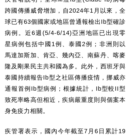
跨國傳播威脅增加，自2024年1月以來，全
球已有63個國家或地區曾通報檢出Ib型確診
病例。近6週(5/4-6/14)亞洲地區已出現零
星病例包括中國1例、泰國2例；非洲則以
馬達加斯加、肯亞、幾內亞、南蘇丹、喀麥
隆及剛果民主共和國為多。此外，西班牙與
泰國持續報告Ib型之社區傳播疫情，挪威亦
通報首例Ib型病例；根據統計，Ib型較II型
致死率略高但相近，疾病嚴重度則與個案本
身免疫力相關。
疾管署表示，國內今年截至7月6日累計19