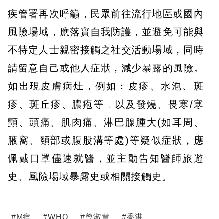
疾管署再次呼籲，民眾前往流行地區或國內
風險場域，應落實自我防護，並避免可能與
不特定人士親密接觸之社交活動場域，同時
請留意自己或他人症狀，減少暴露的風險。
如出現皮膚病灶，例如：皮疹、水泡、斑
疹、斑丘疹、膿疱等，以及發燒、畏寒/寒
顫、頭痛、肌肉痛、淋巴腺腫大(如耳周、
腋窩、頸部或腹股溝等處)等疑似症狀，應
佩戴口罩儘速就醫，並主動告知醫師旅遊
史、風險場域暴露史或相關接觸史。
#
M痘
#
WHO
#
曾淑慧
#
香港