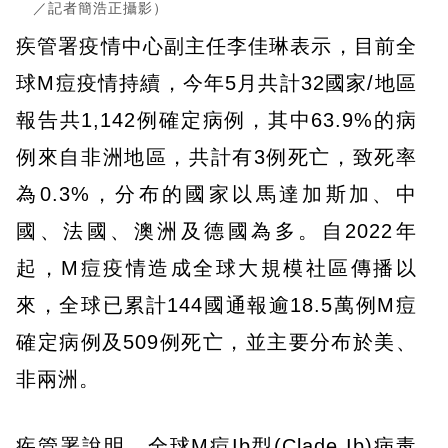
／記者簡浩正攝影）
疾管署疫情中心副主任李佳琳表示，目前全
球M痘疫情持續，今年5月共計32國家/地區
報告共1,142例確定病例，其中63.9%的病
例來自非洲地區，共計有3例死亡，致死率
為0.3%，分布的國家以馬達加斯加、中
國、法國、澳洲及德國為多。自2022年
起，M痘疫情造成全球大規模社區傳播以
來，全球已累計144國通報逾18.5萬例M痘
確定病例及509例死亡，並主要分布於美、
非兩洲。
疾管署說明，全球M痘Ib型(Clade Ib)病毒