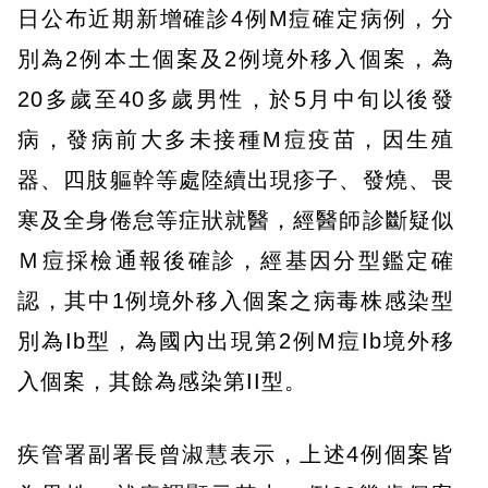
日公布近期新增確診4例M痘確定病例，分
別為2例本土個案及2例境外移入個案，為
20多歲至40多歲男性，於5月中旬以後發
病，發病前大多未接種M痘疫苗，因生殖
器、四肢軀幹等處陸續出現疹子、發燒、畏
寒及全身倦怠等症狀就醫，經醫師診斷疑似
Ｍ痘採檢通報後確診，經基因分型鑑定確
認，其中1例境外移入個案之病毒株感染型
別為Ib型，為國內出現第2例M痘Ib境外移
入個案，其餘為感染第II型。
疾管署副署長曾淑慧表示，上述4例個案皆