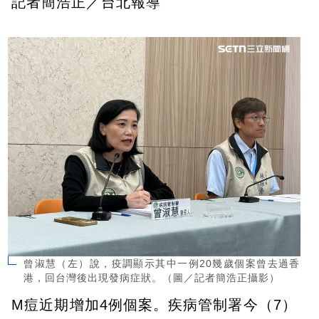
記者簡浩正／台北報導
曾淑慧（左）說，疫調顯示其中一例20幾歲個案曾去過香
港，回台灣後出現發病症狀。（圖／記者簡浩正攝影）
M痘近期增加4例個案。疾病管制署今（7）