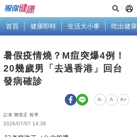
首頁
健康即時
生活大小事
吃出健康
暑假疫情燒？M痘突爆4例！
20幾歲男「去過香港」回台
發病確診
A-
A
A+
記者
簡浩正
報導
2026/07/07 14:38