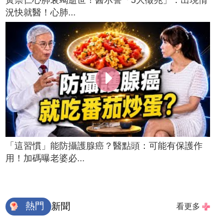
況快就醫！心肺...
「這習慣」能防攝護腺癌？醫點頭：可能有保護作
用！加碼曝老婆必...
熱門
新聞
看更多