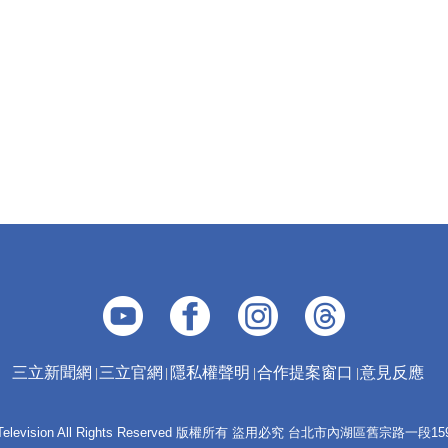
三立新聞網
三立官網
隱私權聲明
合作提案窗口
意見反應
 E-Television All Rights Reserved 版權所有 盜用必究 台北市內湖區舊宗路一段159號