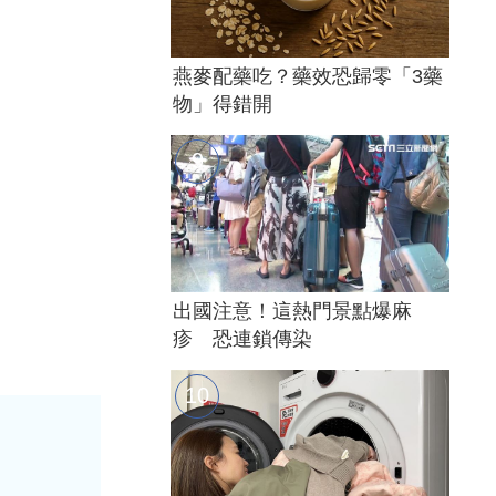
燕麥配藥吃？藥效恐歸零「3藥
物」得錯開
出國注意！這熱門景點爆麻
疹 恐連鎖傳染