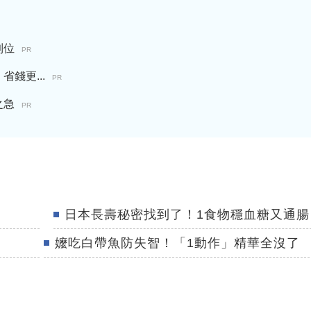
到位
PR
錢更...
PR
之急
PR
日本長壽秘密找到了！1食物穩血糖又通腸
嬤吃白帶魚防失智！「1動作」精華全沒了