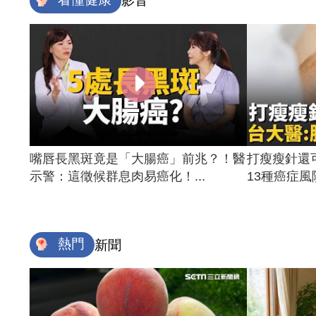
影音
嘴唇長黑斑竟是「大腸癌」前兆？！醫
打瘦瘦針還
示警：這徵候群息肉易癌化！...
13種癌症風險
熱門
新聞