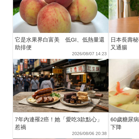
它是水果界白富美 低GI、低熱量還
日本長壽秘
助排便
又通腸
2026/08/07 14:23
7年內連罹2癌！她「愛吃3款點心」
60歲糖尿
惹禍
下降
2026/08/06 20:38