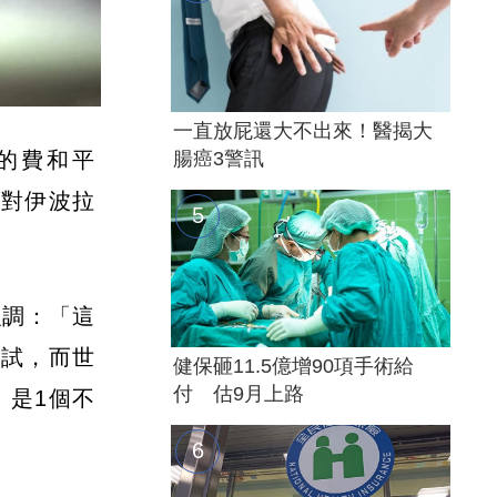
一直放屁還大不出來！醫揭大
任的費和平
腸癌3警訊
前對伊波拉
平強調：「這
測試，而世
健保砸11.5億增90項手術給
付 估9月上路
，是1個不