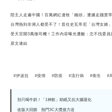
陪主人走遍中國！百萬網紅邊牧「鋤頭」遭擄走賤賣
台灣熱到非洲人都受不了！昔住史瓦帝尼「台灣女婿
受天宮開3萬徵司機！工作內容曝光遭酸：怎不找委員
原文連結
#
伊波拉
#
疫情
#
防疫
#
流行病
#
衛生
#
別只喝牛奶！「1神飲」助眠又抗大腦退化
改版大回饋 熱門3C大獎接力送