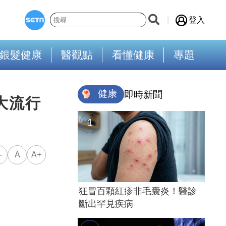
登入
銀髮健康
醫觀點
看懂健康
專題
健康
即時新聞
大流行
-
A
A+
狂冒百顆紅疹非毛囊炎！醫診
斷出罕見疾病