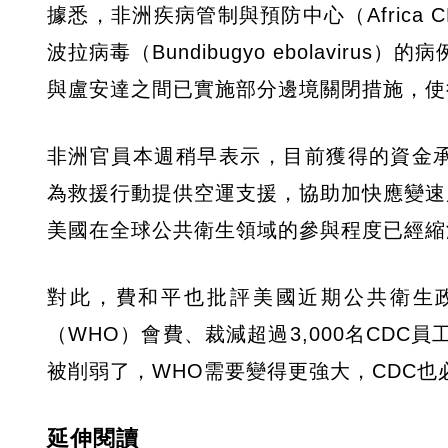
據悉，非洲疾病管制與預防中心（Africa 
波拉病毒（Bundibugyo ebolavi
與盧安達之間已實施部分邊境關閉措施，使
非洲官員本週稍早表示，目前獲得的資金
為救援行動提供空運支援，協助加快應變速度。
美國在全球公共衛生領域的參與程度已經縮
對此，費和平也批評美國近期公共衛生
（WHO）會費、裁減超過3,000名CD
被削弱了，WHO需要變得更強大，CDC
延伸閱讀