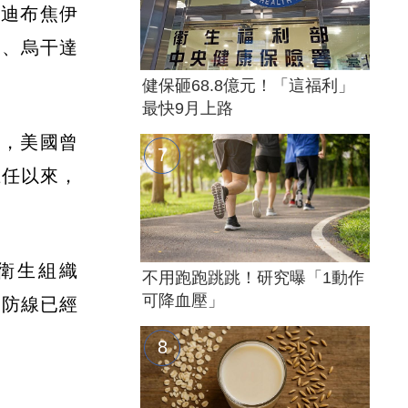
本迪布焦伊
剛果、烏干達
健保砸68.8億元！「這福利」
最快9月上路
去，美國曾
上任以來，
衛生組織
不用跑跑跳跳！研究曝「1動作
可降血壓」
的防線已經