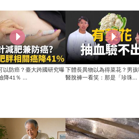
可以防癌？臺大跨國研究曝
下體長異物以為得菜花？男孩
降41％ ...
醫脫褲一看笑：那是「珍珠...