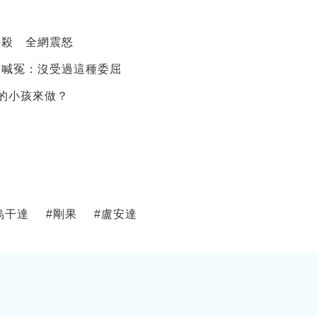
宰殺 全網震怒
」喊冤：沒受過這種委屈
的小孩來做？
烏干達
#
剛果
#
盧安達