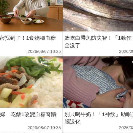
密找到了！1食物穩血糖
嬤吃白帶魚防失智！「1動作
全沒了
2026/08/07 18:25
2026/0
病婦 吃飯1改變血糖奇蹟
別只喝牛奶！「1神飲」助眠
腦退化
2026/08/07 10:35
2026/0