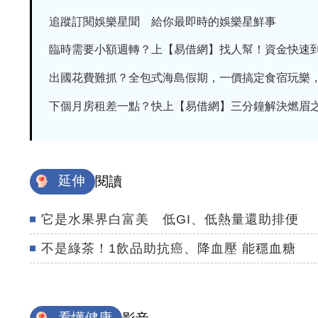
追蹤訂閱娛樂星聞 給你最即時的娛樂星鮮事
臨時需要小額週轉？上【易借網】找人幫！資金快速
出國花費難抓？全包式海島假期，一價搞定食宿玩樂，省
下個月房租差一點？快上【易借網】三分鐘解決燃眉
延伸
閱讀
它是水果界白富美 低GI、低熱量還助排便
不是綠茶！1飲品助抗癌、降血壓 能穩血糖
看懂健康