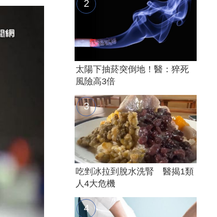
太陽下抽菸突倒地！醫：猝死
風險高3倍
吃剉冰拉到脫水洗腎 醫揭1類
人4大危機