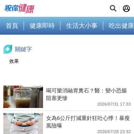
首頁
健康即時
生活大小事
吃出健康
關鍵字
效果
喝可樂消融胃糞石？醫：變小恐腸
阻塞更慘
2026/07/31 17:33
女為6公斤打減重針狂吐心悸！暴瘦
風險曝
2026/07/28 23:32