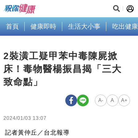
首頁
健康即時
生活大小事
吃出健康
2裝潢工疑甲苯中毒陳屍掀
床！毒物醫楊振昌揭「三大
致命點」
A-
A
A+
2024/01/03 13:07
記者黃仲丘／台北報導