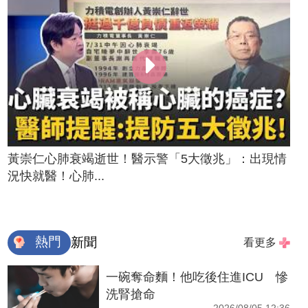
黃崇仁心肺衰竭逝世！醫示警「5大徵兆」：出現情
況快就醫！心肺...
熱門
新聞
看更多
一碗奪命麵！他吃後住進ICU 慘
洗腎搶命