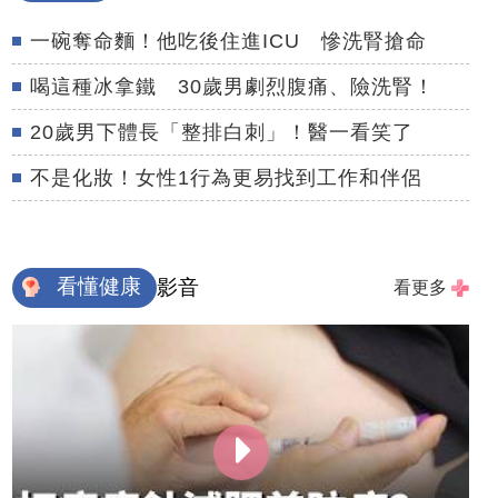
一碗奪命麵！他吃後住進ICU 慘洗腎搶命
喝這種冰拿鐵 30歲男劇烈腹痛、險洗腎！
20歲男下體長「整排白刺」！醫一看笑了
不是化妝！女性1行為更易找到工作和伴侶
看懂健康
影音
看更多