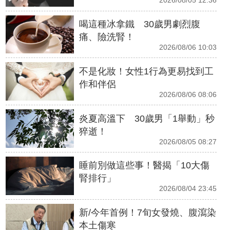
2026/08/05 12:36
喝這種冰拿鐵 30歲男劇烈腹
痛、險洗腎！
2026/08/06 10:03
不是化妝！女性1行為更易找到工
作和伴侶
2026/08/06 08:06
炎夏高溫下 30歲男「1舉動」秒
猝逝！
2026/08/05 08:27
睡前別做這些事！醫揭「10大傷
腎排行」
2026/08/04 23:45
新/今年首例！7旬女發燒、腹瀉染
本土傷寒