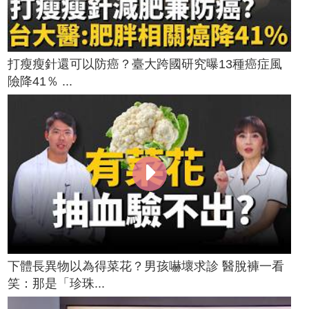
打瘦瘦針還可以防癌？臺大跨國研究曝13種癌症風
險降41％ ...
下體長異物以為得菜花？男孩嚇壞求診 醫脫褲一看
笑：那是「珍珠...