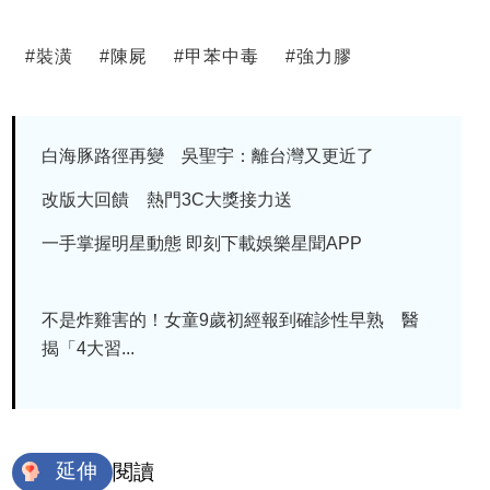
#
裝潢
#
陳屍
#
甲苯中毒
#
強力膠
白海豚路徑再變 吳聖宇：離台灣又更近了
改版大回饋 熱門3C大獎接力送
一手掌握明星動態 即刻下載娛樂星聞APP
不是炸雞害的！女童9歲初經報到確診性早熟 醫
揭「4大習...
延伸
閱讀