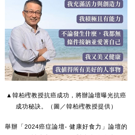
▲韓柏檉教授抗癌成功，將辦論壇曝光抗癌
成功秘訣。（圖／韓柏檉教授提供）
舉辦「2024癌症論壇- 健康好食力」論壇的