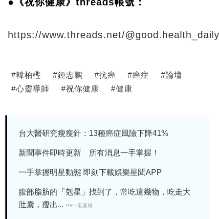
●《祝你健康》threads帳號：
https://www.threads.net/@good.health_dail
#
韓柏檉
#
鍾志鵬
#
抗癌
#
癌症
#
論壇
#
心靈導師
#
祝你健康
#
健康
台大醫研究瘦瘦針：13種癌症風險下降41%
新聞事件即時更新 所有消息一手掌握！
一手掌握明星動態 即刻下載娛樂星聞APP
腹部脂肪的「剋星」找到了，常吃這幾物，吃走大
肚囊，瘦出...
PR・新素簡