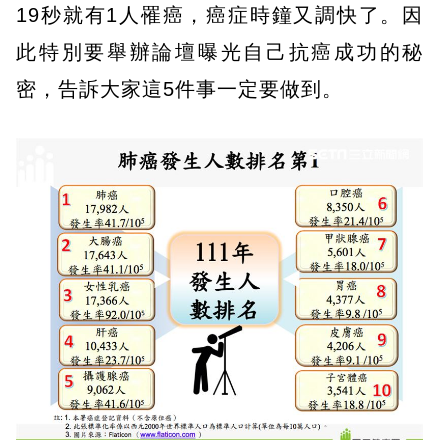
19秒就有1人罹癌，癌症時鐘又調快了。因
此特別要舉辦論壇曝光自己抗癌成功的秘
密，告訴大家這5件事一定要做到。