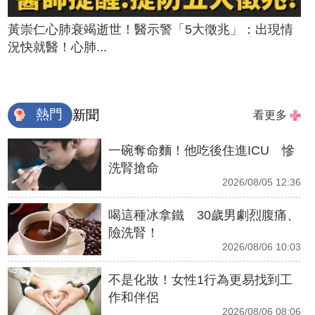
黃崇仁心肺衰竭逝世！醫示警「5大徵兆」：出現情
況快就醫！心肺...
熱門
新聞
看更多
一碗奪命麵！他吃後住進ICU 慘
洗腎搶命
2026/08/05 12:36
喝這種冰拿鐵 30歲男劇烈腹痛、
險洗腎！
2026/08/06 10:03
不是化妝！女性1行為更易找到工
作和伴侶
2026/08/06 08:06