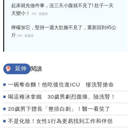
起床就先做件事，沒三天小腹就不見了! 肚子一天
天變小！
PR・新素簡
檸檬加它，堅持一週大肚腩不見了，重新回到45公
斤
PR・新素簡
延伸
閱讀
一碗奪命麵！他吃後住進ICU 慘洗腎搶命
喝這種冰拿鐵 30歲男劇烈腹痛、險洗腎！
20歲男下體長「整排白刺」！醫一看笑了
不是化妝！女性1行為更易找到工作和伴侶