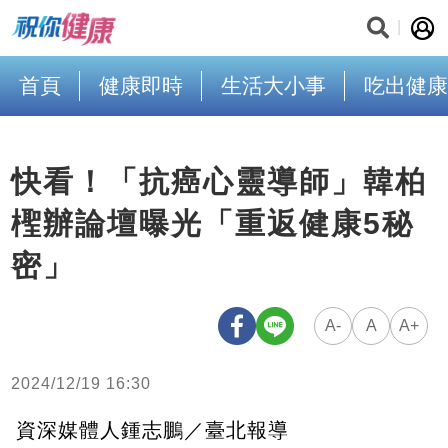
首頁
健康即時
生活大小事
吃出健康
快看！「抗癌心靈導師」韓柏
檉辦論壇曝光「重返健康5秘
密」
A-
A
A+
2024/12/19 16:30
資深媒體人鍾志鵬／臺北報導