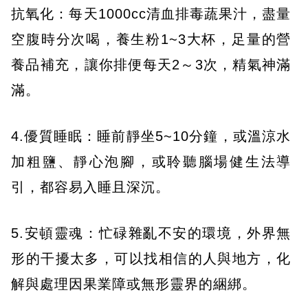
抗氧化：每天1000cc清血排毒蔬果汁，盡量
空腹時分次喝，養生粉1~3大杯，足量的營
養品補充，讓你排便每天2～3次，精氣神滿
滿。
4.優質睡眠：睡前靜坐5~10分鐘，或溫涼水
加粗鹽、靜心泡腳，或聆聽腦場健生法導
引，都容易入睡且深沉。
5.安頓靈魂：忙碌雜亂不安的環境，外界無
形的干擾太多，可以找相信的人與地方，化
解與處理因果業障或無形靈界的綑綁。