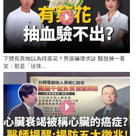
下體長異物以為得菜花？男孩嚇壞求診 醫脫褲一看
笑：那是「珍珠...