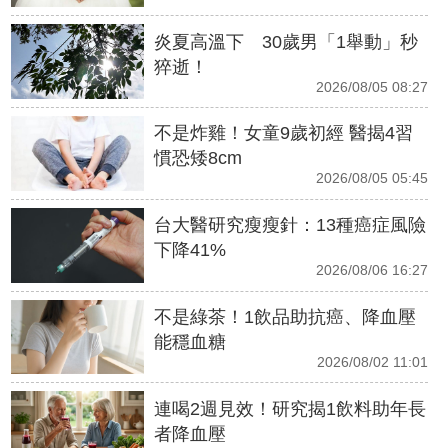
炎夏高溫下 30歲男「1舉動」秒
猝逝！
2026/08/05 08:27
不是炸雞！女童9歲初經 醫揭4習
慣恐矮8cm
2026/08/05 05:45
台大醫研究瘦瘦針：13種癌症風險
下降41%
2026/08/06 16:27
不是綠茶！1飲品助抗癌、降血壓
能穩血糖
2026/08/02 11:01
連喝2週見效！研究揭1飲料助年長
者降血壓