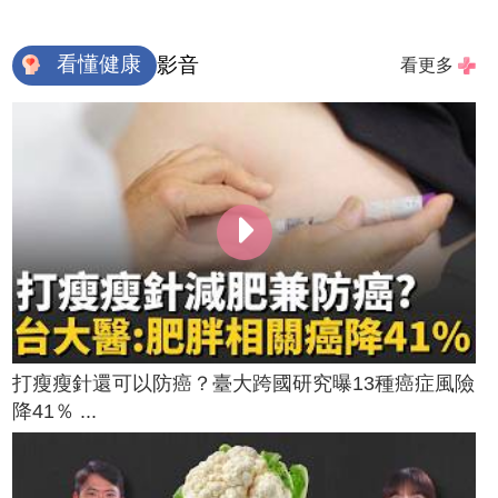
看懂健康
影音
看更多
打瘦瘦針還可以防癌？臺大跨國研究曝13種癌症風險
降41％ ...