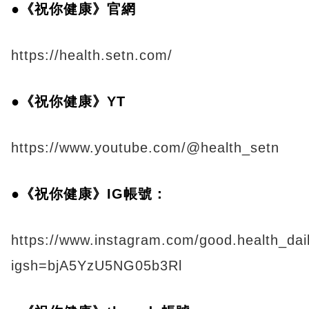
●《祝你健康》官網
https://health.setn.com/
●《祝你健康》YT
https://www.youtube.com/@health_setn
●《祝你健康》IG帳號：
https://www.instagram.com/good.health_dai
igsh=bjA5YzU5NG05b3Rl