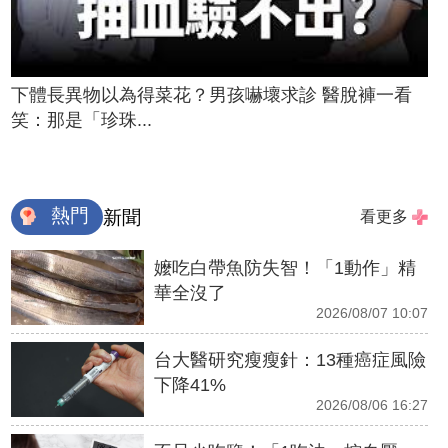
下體長異物以為得菜花？男孩嚇壞求診 醫脫褲一看
笑：那是「珍珠...
熱門
新聞
看更多
嬤吃白帶魚防失智！「1動作」精
華全沒了
2026/08/07 10:07
台大醫研究瘦瘦針：13種癌症風險
下降41%
2026/08/06 16:27