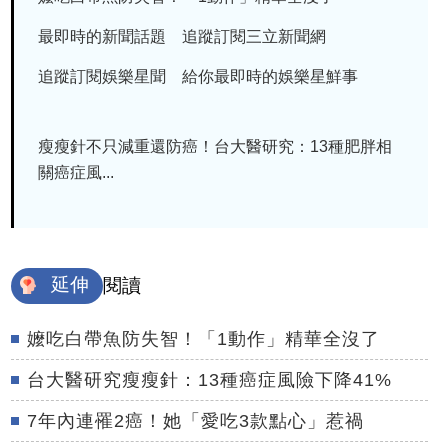
最即時的新聞話題 追蹤訂閱三立新聞網
追蹤訂閱娛樂星聞 給你最即時的娛樂星鮮事
瘦瘦針不只減重還防癌！台大醫研究：13種肥胖相
關癌症風...
延伸
閱讀
嬤吃白帶魚防失智！「1動作」精華全沒了
台大醫研究瘦瘦針：13種癌症風險下降41%
7年內連罹2癌！她「愛吃3款點心」惹禍