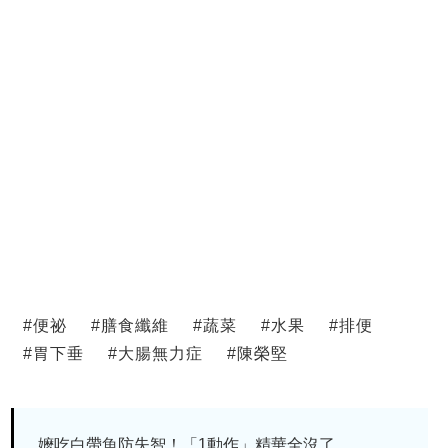
#
便祕
#
膳食纖維
#
蔬菜
#
水果
#
排便
#
胃下垂
#
大腸無力症
#
陳榮堅
嬤吃白帶魚防失智！「1動作」精華全沒了