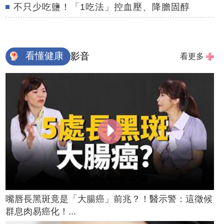
不只少吃鹽！「1吃法」控血壓、降膽固醇
看懂健康
影音
看更多
嘴唇長黑斑竟是「大腸癌」前兆？！醫示警：這徵候
群息肉易癌化！...