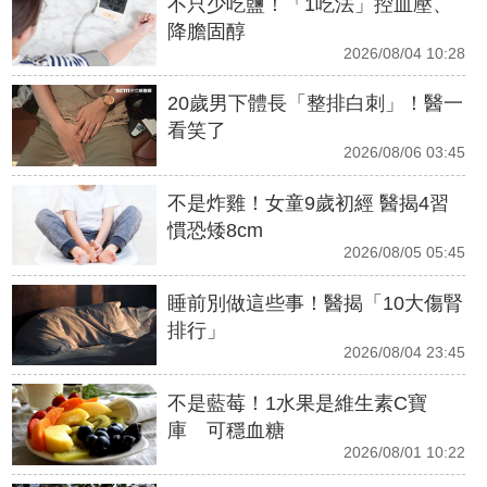
不只少吃鹽！「1吃法」控血壓、
降膽固醇
2026/08/04 10:28
20歲男下體長「整排白刺」！醫一
看笑了
2026/08/06 03:45
不是炸雞！女童9歲初經 醫揭4習
慣恐矮8cm
2026/08/05 05:45
睡前別做這些事！醫揭「10大傷腎
排行」
2026/08/04 23:45
不是藍莓！1水果是維生素C寶
庫 可穩血糖
2026/08/01 10:22