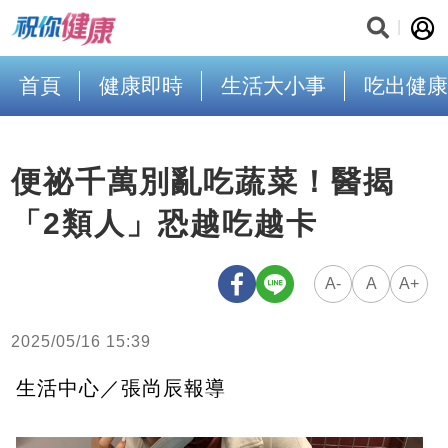
首頁
健康即時
生活大小事
吃出健康
便祕千萬別亂吃蔬菜！醫揭
「2類人」恐越吃越卡
A-
A
A+
2025/05/16 15:39
生活中心／張尚辰報導