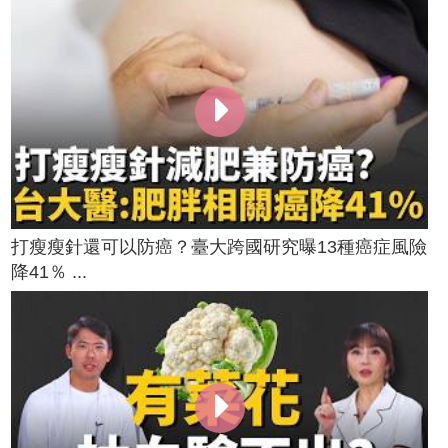
打瘦瘦針還可以防癌？臺大跨國研究曝13種癌症風險
降41％ ...